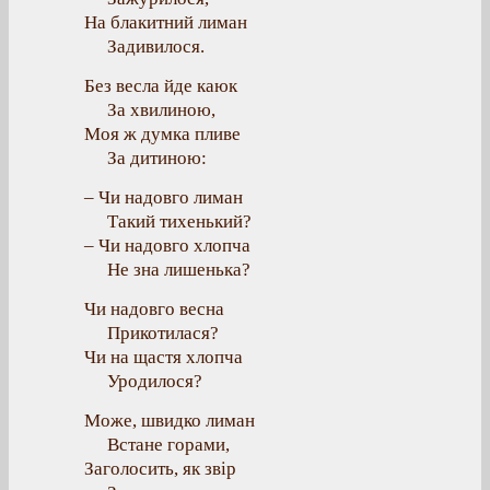
На блакитний лиман
Задивилося.
Без весла йде каюк
За хвилиною,
Моя ж думка пливе
За дитиною:
– Чи надовго лиман
Такий тихенький?
– Чи надовго хлопча
Не зна лишенька?
Чи надовго весна
Прикотилася?
Чи на щастя хлопча
Уродилося?
Може, швидко лиман
Встане горами,
Заголосить, як звір