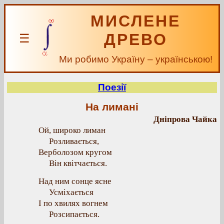
МИСЛЕНЕ
ДРЕВО
☰
Ми робимо Україну – українською!
Поезії
На лимані
Дніпрова Чайка
Ой, широко лиман
Розливається,
Верболозом кругом
Він квітчається.
Над ним сонце ясне
Усміхається
І по хвилях вогнем
Розсипається.