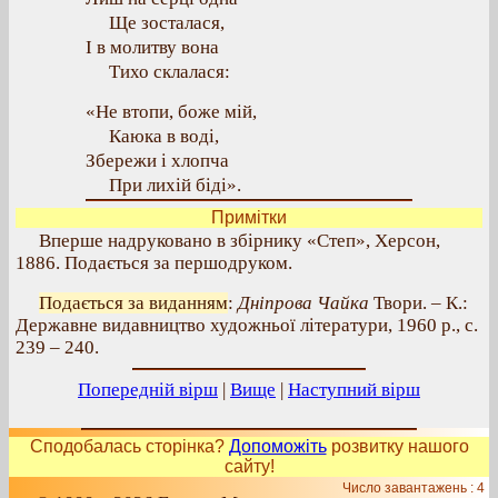
Ще зосталася,
І в молитву вона
Тихо склалася:
«Не втопи, боже мій,
Каюка в воді,
Збережи і хлопча
При лихій біді».
Примітки
Вперше надруковано в збірнику «Степ», Херсон,
1886. Подається за першодруком.
Подається за виданням
:
Дніпрова Чайка
Твори. – К.:
Державне видавництво художньої літератури, 1960 р., с.
239 – 240.
Попередній вірш
|
Вище
|
Наступний вірш
Сподобалась сторінка?
Допоможіть
розвитку нашого
сайту!
Число завантажень : 4