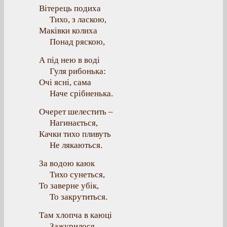
Вітерець подиха
Тихо, з ласкою,
Маківки колиха
Понад ряскою,
А під нею в воді
Гуля рибонька:
Очі ясні, сама
Наче срібненька.
Очерет шелестить –
Нагинається,
Качки тихо пливуть
Не лякаються.
За водою каюк
Тихо сунеться,
То заверне убік,
То закрутиться.
Там хлопча в каюці
Зажурилося,