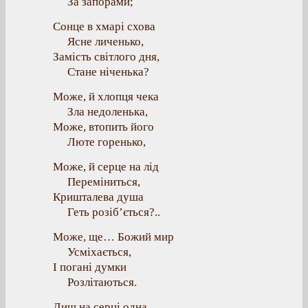
За запорами;
Сонце в хмарі схова
Ясне личенько,
Замість світлого дня,
Стане ніченька?
Може, й хлопця чека
Зла недоленька,
Може, втопить його
Люте горенько,
Може, й серце на лід
Переміниться,
Кришталева душа
Геть розіб’ється?..
Може, ще… Божий мир
Усміхається,
І погані думки
Розлітаються.
Лиш на серці одна