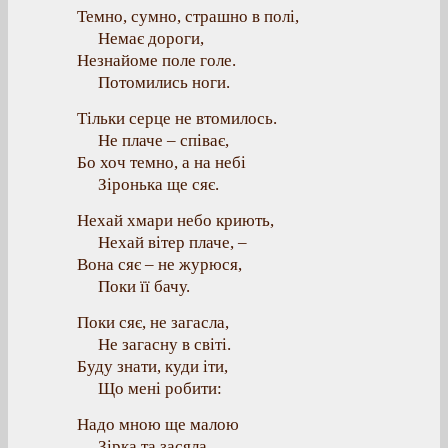
Темно, сумно, страшно в полі,
Немає дороги,
Незнайоме поле голе.
Потомились ноги.
Тільки серце не втомилось.
Не плаче – співає,
Бо хоч темно, а на небі
Зіронька ще сяє.
Нехай хмари небо криють,
Нехай вітер плаче, –
Вона сяє – не журюся,
Поки її бачу.
Поки сяє, не загасла,
Не загасну в світі.
Буду знати, куди іти,
Що мені робити:
Надо мною ще малою
Зірка та засяла,