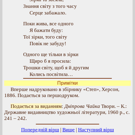
Знання світу з того часу
Серце забажало.
Поки жива, все одного
Я бажати буду:
Тої зірки, того світу
Повік не забуду!
Одного ще тільки в зірки
Щиро б я просила:
Трошки світу, щоб я й другим
Колись посвітила…
Примітки
Вперше надруковано в збірнику «Степ», Херсон,
1886. Подається за першодруком.
Подається за виданням
:
Дніпрова Чайка
Твори. – К.:
Державне видавництво художньої літератури, 1960 р., с.
241 – 242.
Попередній вірш
|
Вище
|
Наступний вірш