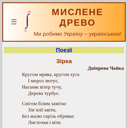
МИСЛЕНЕ
ДРЕВО
☰
Ми робимо Україну – українською!
Поезії
Зірка
Дніпрова Чайка
Кругом мряка, кругом хуга
І мороз лютує,
Наганяє вітер тучу,
Дерева турбує.
Снігом білим замітає
Зів’ялії квіти,
Без жалю скрізь обриває
Листочки і віти.