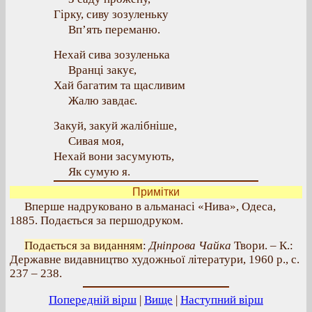
Гірку, сиву зозуленьку
Вп’ять переманю.
Нехай сива зозуленька
Вранці закує,
Хай багатим та щасливим
Жалю завдає.
Закуй, закуй жалібніше,
Сивая моя,
Нехай вони засумують,
Як сумую я.
Примітки
Вперше надруковано в альманасі «Нива», Одеса,
1885. Подається за першодруком.
Подається за виданням
:
Дніпрова Чайка
Твори. – К.:
Державне видавництво художньої літератури, 1960 р., с.
237 – 238.
Попередній вірш
|
Вище
|
Наступний вірш