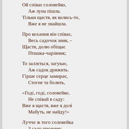
Ой співає соловейко,
Аж луна пішла.
Тільки щастя, як колись-то,
Вже я не знайшла.
Про кохання він співає,
Весь садочок зник, –
Щастя, долю обіщає
Пташка-чарівник;
То заллється, загукає,
Аж садок дрижить.
Гірше серце замирає,
Стогне та болить,
«Годі, годі, соловейко,
Не співай в саду:
Вже я щастя, вже я долі
Мабуть, не найду!»
Лучче ж того соловейка
З саду прожену,