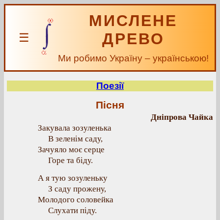
МИСЛЕНЕ
ДРЕВО
☰
Ми робимо Україну – українською!
Поезії
Пісня
Дніпрова Чайка
Закувала зозуленька
В зеленім саду,
Зачуяло моє серце
Горе та біду.
А я тую зозуленьку
З саду прожену,
Молодого соловейка
Слухати піду.