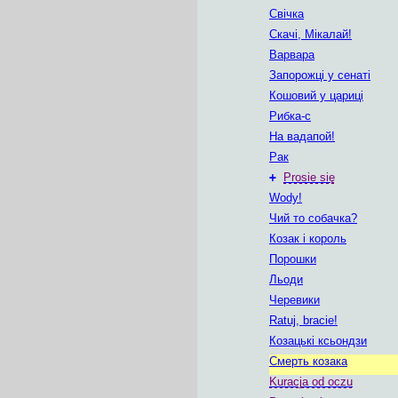
Свічка
Скачі, Мікалай!
Варвара
Запорожці у сенаті
Кошовий у цариці
Рибка-с
На вадапой!
Рак
+
Prosie się
Wody!
Чий то собачка?
Козак і король
Порошки
Льоди
Черевики
Ratuj, bracie!
Козацькі ксьондзи
Смерть козака
Kuracja od oczu