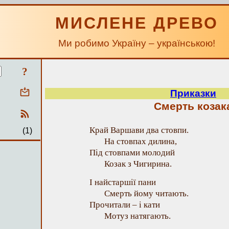
МИСЛЕНЕ ДРЕВО
Ми робимо Україну – українською!
?
Приказки
Смерть козак
Край Варшави два стовпи.
(1)
На стовпах дилина,
Під стовпами молодий
Козак з Чигирина.
І найстаршії пани
Смерть йому читають.
Прочитали – і кати
Мотуз натягають.