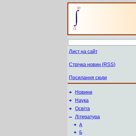
Лист на сайт
Стрічка новин (RSS)
Посилання сюди
+
Новини
+
Наука
+
Освіта
–
Література
+
А
+
Б