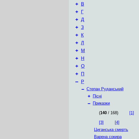
+
В
+
Г
+
Д
+
З
+
К
+
Л
+
М
+
Н
+
О
+
П
–
Р
–
Степан Руданський
+
Пісні
–
Приказки
(
140
/ 168)
[1]
[3]
[4]
Циганська смерть
Варена сокира