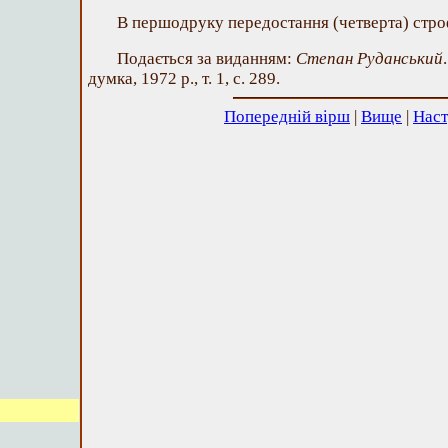
В першодруку передостання (четверта) стр
Подається за виданням:
Степан Руданський
думка, 1972 р., т. 1, с. 289.
Попередній вірш
|
Вище
|
Наст