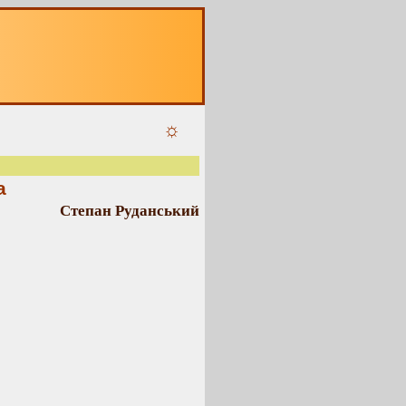
☼
а
Степан Руданський