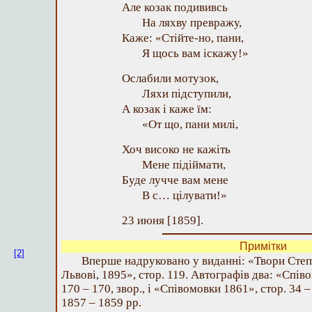
Але козак подививсь
На ляхву превражу,
Каже: «Стійте-но, пани,
Я щось вам іскажу!»
Ослабили мотузок,
Ляхи підступили,
А козак і каже їм:
«От що, пани милі,
Хоч високо не кажіть
Мене підіймати,
Буде лучче вам мене
В с… цілувати!»
23 июня [1859].
Примітки
[2]
Вперше надруковано у виданні: «Твори Степа
Львові, 1895», стор. 119. Автографів два: «Спів
170 – 170, звор., і «Співомовки 1861», стор. 34 
1857 – 1859 рр.