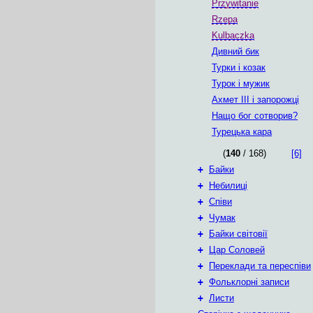
Przywitanie
Rzepa
Kulbaczka
Дивний бик
Турки i козак
Турок i мужик
Ахмет III і запорожці
Нащо бог сотворив?
Турецька кара
(
140
/ 168)
[6]
+
Байки
+
Небилиці
+
Співи
+
Чумак
+
Байки світовії
+
Цар Соловей
+
Переклади та переспіви
+
Фольклорні записи
+
Листи