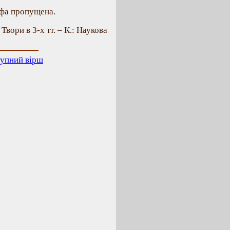
офа пропущена.
. Твори в 3-х тт. – К.: Наукова
упний вірш