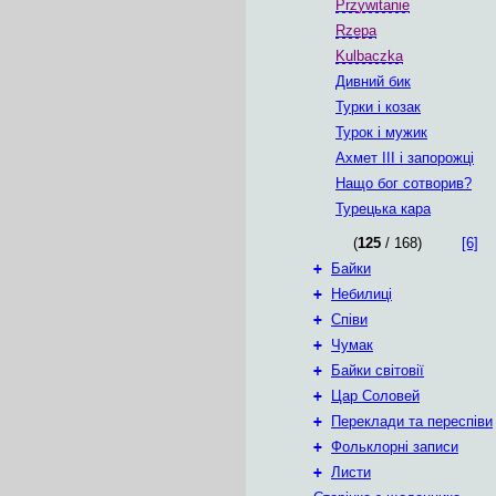
Przywitanie
Rzepa
Kulbaczka
Дивний бик
Турки i козак
Турок i мужик
Ахмет III і запорожці
Нащо бог сотворив?
Турецька кара
(
125
/ 168)
[6]
+
Байки
+
Небилиці
+
Співи
+
Чумак
+
Байки світовії
+
Цар Соловей
+
Переклади та переспіви
+
Фольклорні записи
+
Листи