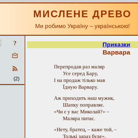
МИСЛЕНЕ ДРЕВО
Ми робимо Україну – українською!
?
Приказки
Варвара
Перепродав раз маляр
Усе серед Бару,
(2)
I на продаж тілько мав
Їдную Варвару.
Аж приходить наш мужик,
Шапку поправляє.
«Чи є у вас Миколай?» –
Маляра питає.
«Нету, братец, – каже той, –
Толькі зараз буде».