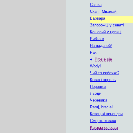
Свічка
Скачі, Мікалай!
Варвара
Запорожці у сенаті
Кошовий у цариці
Рибка-с
На вадапой!
Рак
+
Prosie się
Wody!
Чий то собачка?
Козак і король
Порошки
Льоди
Черевики
Ratuj, bracie!
Козацькі ксьондзи
Смерть козака
Kuracja od oczu