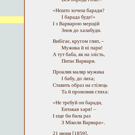
«Нєшто хочеш баради?
І барада буде!»
І з Варварою мерщій
Знов до халабуди.
Вибігає, кругом глип, –
Мужика й ні пари!
А тут баба, як на злість,
Питає Варвари.
Прокляв маляр мужика
І бабу, до лиха;
Ставить образ на стілець
Та й промовив стиха:
«Не трєбуй он баради,
Ентакая харя! –
І єще би била раз
З Міколи Варвара».
21 июня [1859].