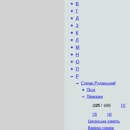
+
В
+
Г
+
Д
+
З
+
К
+
Л
+
М
+
Н
+
О
+
П
–
Р
–
Степан Руданський
+
Пісні
–
Приказки
(
125
/ 168)
[1]
[3]
[4]
Циганська смерть
Варена сокира