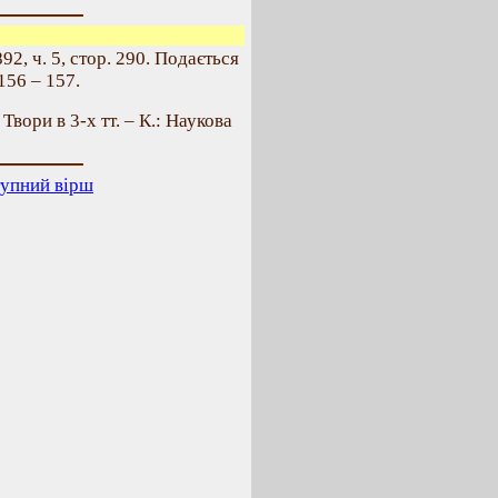
, ч. 5, стор. 290. Подається
156 – 157.
. Твори в 3-х тт. – К.: Наукова
упний вірш