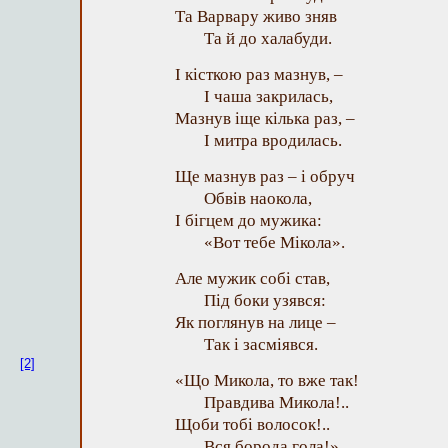
Та Варвару живо зняв
Та й до халабуди.
І кісткою раз мазнув, –
І чаша закрилась,
Мазнув іще кілька раз, –
I митра вродилась.
Ще мазнув раз – і обруч
Обвів наокола,
І бігцем до мужика:
«Вот тебе Мікола».
Але мужик собі став,
Під боки узявся:
Як поглянув на лице –
Так і засміявся.
[2]
«Що Микола, то вже так!
Правдива Микола!..
Щоби тобі волосок!..
Вся борода гола!»