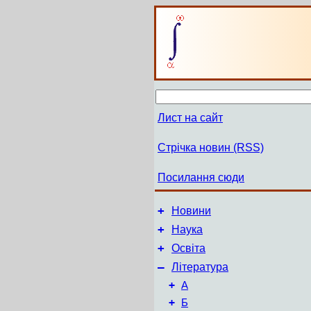
Лист на сайт
Стрічка новин (RSS)
Посилання сюди
+
Новини
+
Наука
+
Освіта
–
Література
+
А
+
Б