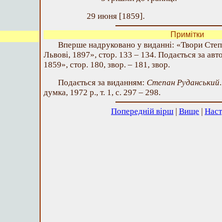
29 июня [1859].
Примітки
Вперше надруковано у виданні: «Твори Степа
Львові, 1897», стор. 133 – 134. Подається за а
1859», стор. 180, звор. – 181, звор.
Подається за виданням:
Степан Руданський
думка, 1972 р., т. 1, с. 297 – 298.
Попередній вірш
|
Вище
|
Наст