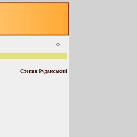
☼
Степан Руданський