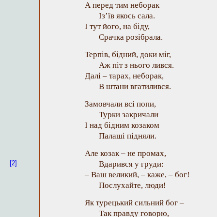
А перед тим неборак
Із’їв якось сала.
І тут його, на біду,
Срачка розібрала.
Терпів, бідний, доки міг,
Аж піт з нього лився.
Далі – тарах, неборак,
В штани вгатилився.
Замовчали всі попи,
Турки закричали
І над бідним козаком
Палаші підняли.
Але козак – не промах,
[2]
Вдарився у груди:
– Ваш великий, – каже, – бог!
Послухайте, люди!
Як турецький сильний бог –
Так правду говорю,