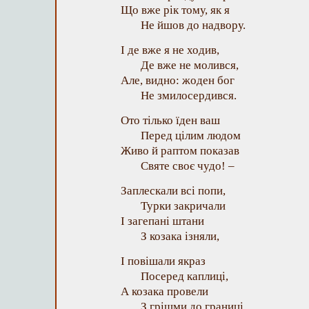
Що вже рік тому, як я
Не йшов до надвору.
І де вже я не ходив,
Де вже не молився,
Але, видно: жоден бог
Не змилосердився.
Ото тілько їден ваш
Перед цілим людом
Живо й раптом показав
Святе своє чудо! –
Заплескали всі попи,
Турки закричали
І загепані штани
З козака ізняли,
І повішали якраз
Посеред каплиці,
А козака провели
З грішми до границі.