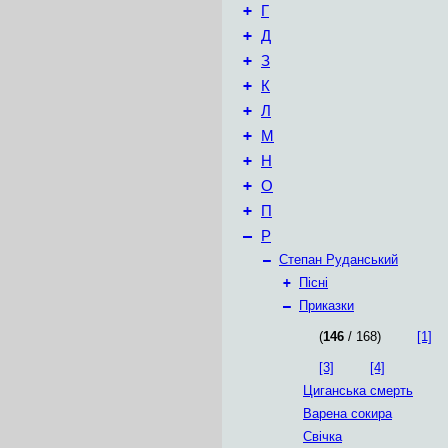
+
Г
+
Д
+
З
+
К
+
Л
+
М
+
Н
+
О
+
П
–
Р
–
Степан Руданський
+
Пісні
–
Приказки
(
146
/ 168)
[1]
[3]
[4]
Циганська смерть
Варена сокира
Свічка