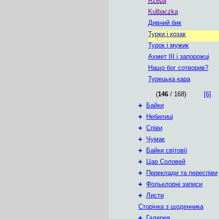
Rzepa
Kulbaczka
Дивний бик
Турки i козак
Турок i мужик
Ахмет III і запорожці
Нащо бог сотворив?
Турецька кара
(
146
/ 168)
[6]
+
Байки
+
Небилиці
+
Співи
+
Чумак
+
Байки світовії
+
Цар Соловей
+
Переклади та переспіви
+
Фольклорні записи
+
Листи
Сторінка з щоденника
+
Галерея