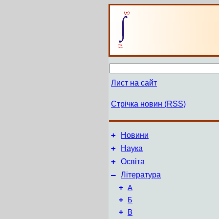
Лист на сайт
Стрічка новин (RSS)
+
Новини
+
Наука
+
Освіта
–
Література
+
А
+
Б
+
В