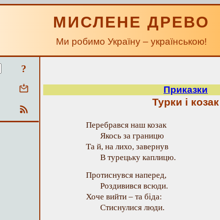
МИСЛЕНЕ ДРЕВО
Ми робимо Україну – українською!
?
Приказки
Турки i козак
Перебрався наш козак
Якось за границю
Та й, на лихо, завернув
В турецьку каплицю.
Протиснувся наперед,
Роздивився всюди.
Хоче вийти – та біда:
Стиснулися люди.