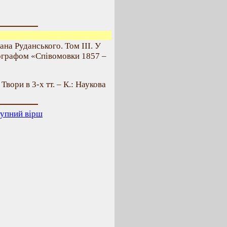
на Руданського. Том III. У
втографом «Співомовки 1857 –
. Твори в 3-х тт. – К.: Наукова
упний вірш