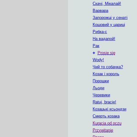
Скачі, Мікалай!
Варвара
Запорожці у сенаті
Кошовий у цариці
Рибка-с
На вадапой!
Рак
+
Prosie się
Wody!
Чий то собачка?
Козак і король
Порошки
Льоди
Черевики
Ratuj, bracie!
Козацькі ксьондзи
Смерть козака
Kuracja od oczu
Przywitanie