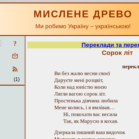
МИСЛЕНЕ ДРЕВО
Ми робимо Україну – українською!
?
Переклади та пере
Сорок літ
перек
Ви без жалю весни своєї
(1)
Даруєте мені розцвіт,
Коли над юністю моєю
Лягли вагою сорок літ.
Простенька дівчина любила
Мене колись, і я вмлівав…
Ні, покохати вас несила
Так, як Марусю я кохав.
Дзеркала пишний ваш видочок