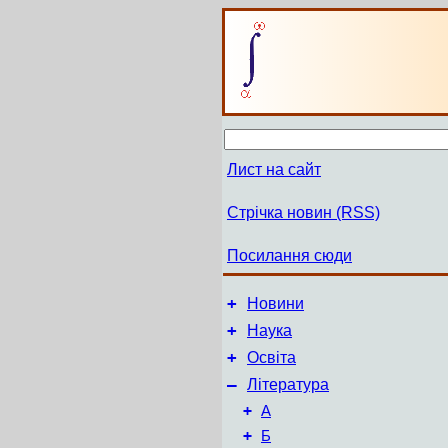
Лист на сайт
Стрічка новин (RSS)
Посилання сюди
+
Новини
+
Наука
+
Освіта
–
Література
+
А
+
Б