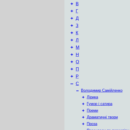
+
В
+
Г
+
Д
+
З
+
К
+
Л
+
М
+
Н
+
О
+
П
+
Р
–
С
–
Володимир Самійленко
+
Лірика
+
Гумор і сатира
+
Поеми
+
Драматичні твори
+
Проза