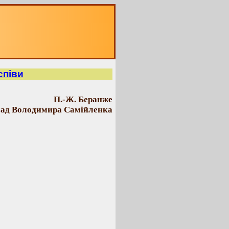
співи
П.-Ж. Беранже
лад Володимира Самійленка