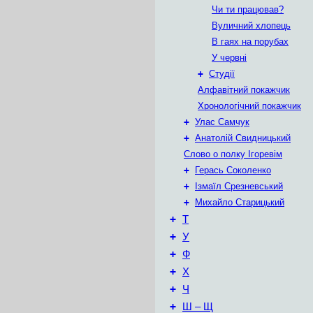
Чи ти працював?
Вуличний хлопець
В гаях на порубах
У червні
+
Студії
Алфавітний покажчик
Хронологічний покажчик
+
Улас Самчук
+
Анатолій Свидницький
Слово о полку Ігоревім
+
Герась Соколенко
+
Ізмаїл Срезневський
+
Михайло Старицький
+
Т
+
У
+
Ф
+
Х
+
Ч
+
Ш – Щ