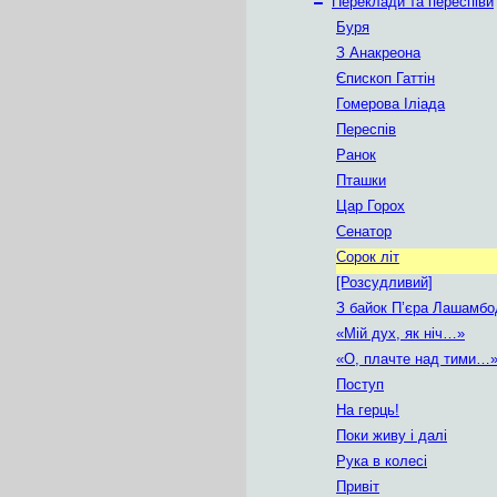
–
Переклади та переспіви
Буря
З Анакреона
Єпископ Гаттін
Гомерова Іліада
Переспів
Ранок
Пташки
Цар Горох
Сенатор
Сорок літ
[Розсудливий]
З байок П’єра Лашамбо
«Мій дух, як ніч…»
«О, плачте над тими…
Поступ
На герць!
Поки живу і далі
Рука в колесі
Привіт