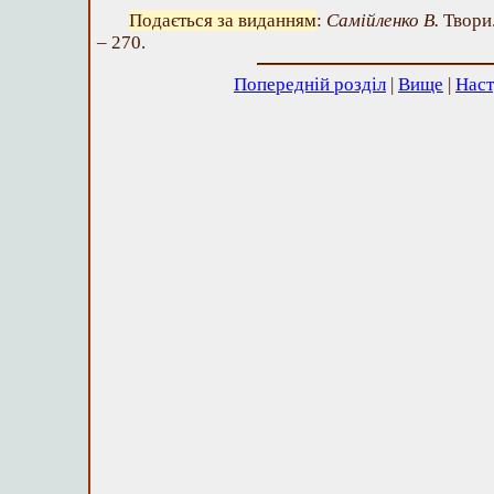
Подається за виданням
:
Самійленко В.
Твори.
– 270.
Попередній розділ
|
Вище
|
Наст