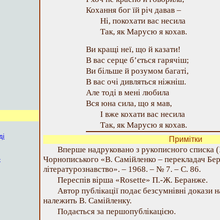
Кохання бог їй річ давав –
Ні, покохати вас несила
Так, як Марусю я кохав.
Ви кращі неї, що й казати!
В вас серце б’ється гарячіш;
Ви більше й розумом багаті,
В вас очі дивляться ніжніш.
Але тоді в мені любила
Вся юна сила, що я мав,
І вже кохати вас несила
Так, як Марусю я кохав.
ді
Примітки
Вперше надруковано з рукописного списка (ІЛ
Чорнописького «В. Самійленко – перекладач Бе
»
літературознавство». – 1968. – № 7. – С. 86.
Переспів вірша «Rosette» П.-Ж. Беранже.
Автор публікації подає безсумнівні докази н
належить В. Самійленку.
Подається за першопублікацією.