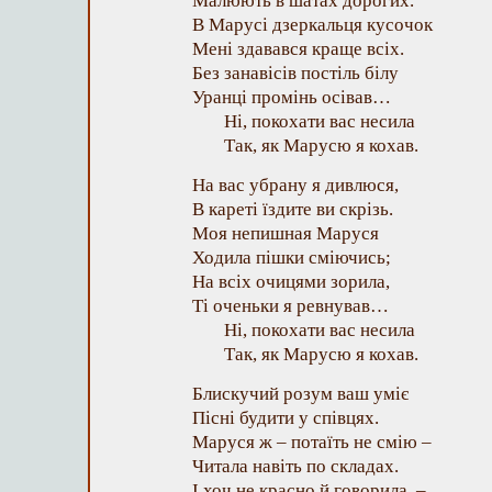
Малюють в шатах дорогих.
В Марусі дзеркальця кусочок
Мені здавався краще всіх.
Без занавісів постіль білу
Уранці промінь осівав…
Ні, покохати вас несила
Так, як Марусю я кохав.
На вас убрану я дивлюся,
В кареті їздите ви скрізь.
Моя непишная Маруся
Ходила пішки сміючись;
На всіх очицями зорила,
Ті оченьки я ревнував…
Ні, покохати вас несила
Так, як Марусю я кохав.
Блискучий розум ваш уміє
Пісні будити у співцях.
Маруся ж – потаїть не смію –
Читала навіть по складах.
І хоч не красно й говорила, –