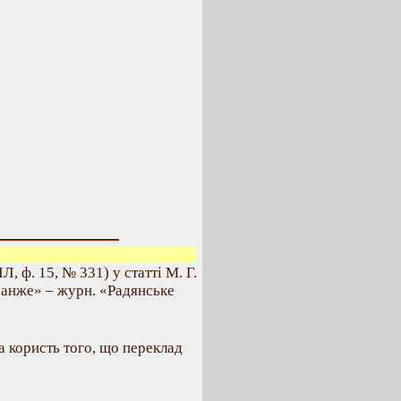
, ф. 15, № 331) у статті М. Г.
ранже» – журн. «Радянське
а користь того, що переклад