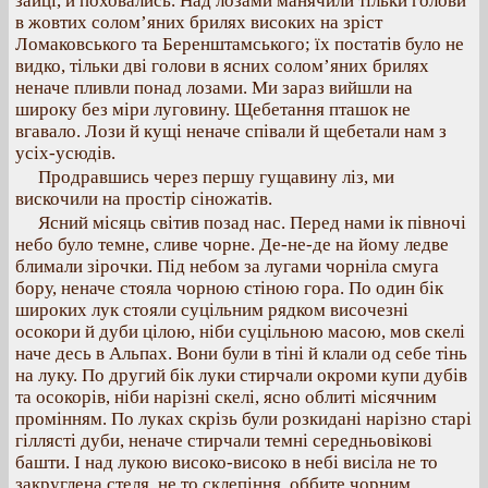
зайці, й поховались. Над лозами манячили тільки голови
в жовтих солом’яних брилях високих на зріст
Ломаковського та Беренштамського; їх постатів було не
видко, тільки дві голови в ясних солом’яних брилях
неначе пливли понад лозами. Ми зараз вийшли на
широку без міри луговину. Щебетання пташок не
вгавало. Лози й кущі неначе співали й щебетали нам з
усіх-усюдів.
Продравшись через першу гущавину ліз, ми
вискочили на простір сіножатів.
Ясний місяць світив позад нас. Перед нами ік півночі
небо було темне, сливе чорне. Де-не-де на йому ледве
блимали зірочки. Під небом за лугами чорніла смуга
бору, неначе стояла чорною стіною гора. По один бік
широких лук стояли суцільним рядком височезні
осокори й дуби цілою, ніби суцільною масою, мов скелі
наче десь в Альпах. Вони були в тіні й клали од себе тінь
на луку. По другий бік луки стирчали окроми купи дубів
та осокорів, ніби нарізні скелі, ясно облиті місячним
промінням. По луках скрізь були розкидані нарізно старі
гіллясті дуби, неначе стирчали темні середньовікові
башти. І над лукою високо-високо в небі висіла не то
закруглена стеля, не то склепіння, оббите чорним