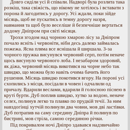
Довго сиділи усі й співали. Надворі була розлита така
розкіш, така свіжість, що нікому не хотілось і вставати з
порона й лагодитись у дорогу. Усі ждали, поки зійде
місяць, щоб не пускатись в темну дорогу назря,
навмання та щоб було веселіше й безпечніше вертаться
додому Дніпром при світі місяця.
Трохи згодом над чорною хмарою лісу за Дніпром
почало ясніть і червоніти, ніби десь далеко займалась
пожежа. Ясна пляма все яснішала й ширшала. З-за
чорного пружка висунувся червоний серп, потім неначе
щось висунуло червоного лоба. І незабаром здоровий,
як діжа, червоний місяць викотився на чорне небо так
швидко, що можна було навіть очима бачить його
рушення. Місяць швидко покотився вгору. На пороні усі
схопились з місця, посідали в човен і одчалили од
причалу. Вдарили веслами, вдарили й голосною піснею в
круті бурти. Дуб поплив швидко, хутко за водою, неначе
селех, полинув легко та плавко по прудкій течії. За ним
навздогінці хутчій полинули два човни, мов дві ластівки.
Дуб потрапив на саму середину Дніпра й полинув по
бистрині, мов стріла, самою серединою річки.
Під покривалом ночі Дніпро здавався надзвичайно