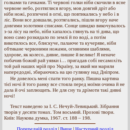
голками та гачками. Ті червоні голки ніби скочили в ясне
червоне небо, розтяглися вгору, мов довгий дріт або
ніби ножі, розпечені в огні, що повтикались у небо і в
ліс. Вони все довшали, розтягались, пішли вгору наче
довгими золотими списами. Сонце швидко викочувалось
з-за лісу на небо, ніби хапалось глянуть на ті дива, що
воно само розкидало по землі й по воді, а потім
викотилось все, блискуче, палаюче та кучеряве, ніби
обтикане червоними ножами, огняними шаблями,
здорове, як колесо, дивне, пишне й велике! Я неначе
побачив божий рай уявки і… пригадав собі несамохіть
той рай наших мрій про Україну, за який ми марили
напередодні, збираючись на цю гулянку над Дніпром.
Не довелось мені спати того ранку. Пишна картина
тієї ночі й того ранку все стояла перед моїми очима й не
дала й очі заплющить. Не для сну та дрімоти такі дивні
ночі!
Текст наведено за І. С. Нечуй-Левицький. Зібрання
творів у десяти томах. Том восьмий. Прозові твори.
Київ: Наукова думка, 1967. ст. 188 – 198.
Попередній розділ
|
Вище
|
Наступний розділ