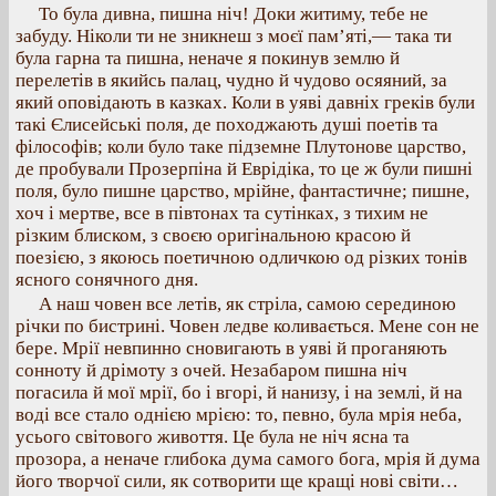
То була дивна, пишна ніч! Доки житиму, тебе не
забуду. Ніколи ти не зникнеш з моєї пам’яті,— така ти
була гарна та пишна, неначе я покинув землю й
перелетів в якийсь палац, чудно й чудово осяяний, за
який оповідають в казках. Коли в уяві давніх греків були
такі Єлисейські поля, де походжають душі поетів та
філософів; коли було таке підземне Плутонове царство,
де пробували Прозерпіна й Еврідіка, то це ж були пишні
поля, було пишне царство, мрійне, фантастичне; пишне,
хоч і мертве, все в півтонах та сутінках, з тихим не
різким блиском, з своєю оригінальною красою й
поезією, з якоюсь поетичною одличкою од різких тонів
ясного сонячного дня.
А наш човен все летів, як стріла, самою серединою
річки по бистрині. Човен ледве коливається. Мене сон не
бере. Мрії невпинно сновигають в уяві й проганяють
сонноту й дрімоту з очей. Незабаром пишна ніч
погасила й мої мрії, бо і вгорі, й нанизу, і на землі, й на
воді все стало однією мрією: то, певно, була мрія неба,
усього світового живоття. Це була не ніч ясна та
прозора, а неначе глибока дума самого бога, мрія й дума
його творчої сили, як сотворити ще кращі нові світи…