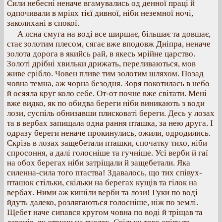
Сили небесні неначе вгамувались од денної праці й
одпочивали в мріях тієї дивної, ніби неземної ночі,
заколихані в спокої.
А ясна смуга на воді все ширшає, більшає та довшає,
стає золотим плесом, сягає вже вподовж Дніпра, неначе
золота дорога в якийсь рай, в якесь мрійне царство.
Золоті дрібні хвильки дрижать, переливаються, мов
живе срібло. Човен пливе тим золотим шляхом. Позад
човна темна, аж чорна безодня. Зоря покотилась в небо
й осяяла круг коло себе. От-от почне вже світати. Мені
вже видко, як по обидва береги ніби виникають з води
лози, суспіль обнизавши плисковаті береги. Десь у лозах
та в вербах запищала одна рання пташка, за нею друга. І
одразу береги неначе прокинулись, ожили, одродились.
Скрізь в лозах защебетали пташки, спочатку тихо, ніби
спросоння, а далі голосніше та гучніше. Усі верби й гаї
на обох берегах ніби затріщали й защебетали. Яка
силенна-сила того птаства! Здавалось, що тих співух-
пташок стільки, скільки на берегах кущів та гілок на
вербах. Ними аж кишіли верби та лози! Гуки по воді
йдуть далеко, розлягаються голосніше, ніж по землі.
Щебет наче сипався кругом човна по воді й тріщав та