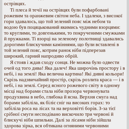
острівцях.
Ті плеса й течії на острівцях були пофарбовані
рожевим та оранжевим світом неба. І здалеки, з високої
гори здавалось, що той зелений пояс між небом та
водою був поцяцькований якимись чудними взорцями:
то круглими, то довгенькими, то покрученими смужками
й пружками. Ті взорці на зеленому полотнищі здавались
дорогими блискучими каміннями, що були вставлені в
той зелений пояс, котрим ранок ніби підперезав
широкий, гарний напродиво обрій.
Я стояв і ждав сходу сонця. Не можна було одвести
очей од того дива! Яка далеч! Яка широчінь простору і в
небі, і на землі! Яка велична картина! Які дивні кольори!
Скрізь надзвичайний простір, скрізь розлита краса — і в
небі, і на землі. Серед ясного рожевого світу в одному
місці над борами стала ніби прозора червонувата
продухвина в небо, глибока й ясна. Верхня смуга над
борами забіліла, як біліє сніг на високих горах: то
забіліла роса на лісах та на верховітті борів. З-за тієї
срібної смуги несподівано вискочило три червоні й
блискучі ніби шпильки. Далі за лісами ніби зійшла
здорова зірка, вся обтикана огняними червоними