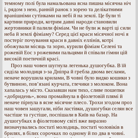
темному полі була намальована ясна пишна місячна ніч
і, рядом з нею, ранній ранок з зорею та делікатними
вранішніми сутінками на небі й на землі. Це були ті
картини природи, котрим давні народи становили
жертовники й палили фіміам. Чи не були ж варті ці сили
неба й землі фіміаму? Серед цієї краси місячної ночі я
постеріг почування краси в давніх еллінів, котрі
обожували місяць та зорю, курили фіміам Селені та
рожевій Еос з рожевими пальцями й співали гімни цій
високій поетичній красі.
Проз наш човен шугнула легенька душогубка. В їй
сиділа молодиця з-за Дніпра й гребла двома веслами,
неначе ворушила крилами, В човні було видко кошики з
бутвиною, пов’язані курчата, глечики з молоком. Вона
хапалась у місто. Сказавши нам тихо, сливе пошепки
«добридень», вона промайнула в фіолетовій плямі й
неначе пірнула в ясне місячне плесо. Трохи згодом проз
наш човен зашугали, ніби ластівки, душогубки селян все
частіше та густіше, поспішали в Київ на базар. На
душогубках в фіолетовому світі вже виразно
визначувались постаті молодиць, постаті чоловіків в
брилях, в білих сорочках по одному й по два в човні.