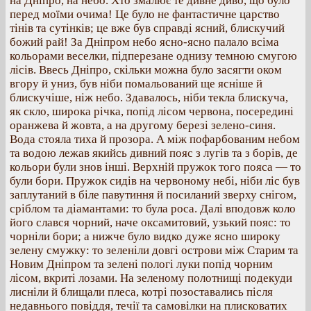
на Дніпро, на небо. Хто змалює те дивне диво, що було
перед моїми очима! Це було не фантастичне царство
тінів та сутінків; це вже був справді ясний, блискучий
божий рай! За Дніпром небо ясно-ясно палало всіма
кольорами веселки, підперезане однизу темною смугою
лісів. Ввесь Дніпро, скільки можна було засягти оком
вгору й униз, був ніби помальований ще ясніше й
блискучіше, ніж небо. Здавалось, ніби текла блискуча,
як скло, широка річка, попід лісом червона, посередині
оранжева й жовта, а на другому березі зелено-синя.
Вода стояла тиха й прозора. А між пофарбованим небом
та водою лежав якийсь дивний пояс з лугів та з борів, де
кольори були знов інші. Верхній пружок того пояса — то
були бори. Пружок сидів на червоному небі, ніби ліс був
заплутаний в біле павутиння й посиланий зверху снігом,
сріблом та діамантами: то була роса. Далі вподовж коло
його слався чорний, наче оксамитовий, узький пояс: то
чорніли бори; а нижче було видко дуже ясно широку
зелену смужку: то зеленіли довгі острови між Старим та
Новим Дніпром та зелені пологі луки попід чорним
лісом, вкриті лозами. На зеленому полотнищі подекуди
лисніли й блищали плеса, котрі позоставались після
недавнього повіддя, течії та самовілки на плисковатих