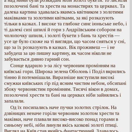
а над ними були розкидані ніби золоті букети: то лисніли
позолочені бані та хрести на монастирях та церквах. Та
далека картина здавалась якимсь квітником з золотими
маківками та золотими квітками, за які розказують
тільки в казках. І високе та глибоке синє іюньське небо, і
ті далекі сизі шпилі й гори з Андріївським собором на
чолопочку шпиля, і золоті букети з бань та хрестів —
усе це було схоже на ті вигляди, що часом сняться у сні,
що за їх розказують в казках. Вік проживеш — і не
забудеш за цю пишну картину, як часом ніколи не
забувається дивно гарний сон.
Сонце вдарило з-за лісу червоним промінням на
київські гори. Широка зелена Оболонь і Поділ вкрились
тінню й потемнішали. Виразніше виступили високі
смужки київських гір під ясним чистим небом, обсипані
збоку червонястим промінням. Тисячі вікон в домах,
позолочені хрести та бані на церквах ніби зайнялись і
запалали.
Од їх посипались наче пучки золотих стрілок. На
дзвіницях неначе горіли червоним золотом хрести та
маківки, наче плавали високо-високо понад горами в
синьому небі, ніби линули якісь казкові золоті птиці.
Вигляд на Київ став якийсь фантастичний. Здавалось,