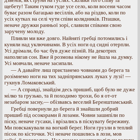
дзвенів, як струни на гуслях. Скільки того співу та
щебету! Таким гуком гуде усе село, коли восени часом
буває разом багацько весіллів, або на різдво, коли по
усіх кутках на селі чути співи колядників. Пташки,
неначе дружки ранньої зорі, славили співами свою
заручену молоду.
Пливли ми вже довго. Найняті гребці потомились і
куняли над уключинами. В усіх ноги од сидні отерпли.
Усі дрімали, бо час був дуже пізній. На декотрих
наполягав сон. Вже й розмова нікому не йшла на думку.
Усі мовчали, неначе засипали.
— А давайте лиш пристанемо човнами до берега та
розімнемо ноги на тих задніпрянських луках у лузі! —
гукнув Ломаковський.
— А справді, знайдім десь пришиб, щоб було не дуже
мілко та грузько, та й походимо трохи, бо я от-от
незабаром засну,— обізвавсь веселий Беренштамський.
Гребці повернули до берега й знайшли добрий
пришиб під осокорами й лозами. Човни зашипіли по
піску, неначе гусаки, і врізались в піскувату бережину.
Ми повскакували на вогкий берег. Ноги грузли в теплий
пісок по кісточки. Усі неначе пошились в лози, мов