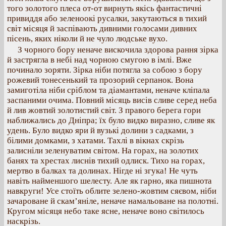
того золотого плеса от-от вирнуть якісь фантастичні
привиддя або зеленоокі русалки, закутаються в тихий
світ місяця й заспівають дивними голосами дивних
пісень, яких ніколи й не чуло людське вухо.
З чорного бору неначе вискочила здорова рання зірка
й застрягла в небі над чорною смугою в імлі. Вже
починало зоряти. Зірка ніби потягла за собою з бору
рожевий тонесенький та прозорий серпанок. Вона
замиготіла ніби сріблом та діамантами, неначе кліпала
заспаними очима. Повний місяць висів сливе серед неба
й лив жовтий золотистий світ. З правого берега гори
наближались до Дніпра; їх було видко виразно, сливе як
удень. Було видко яри й вузькі долини з садками, з
білими домками, з хатами. Тахлі в вікнах скрізь
залисніли зеленуватим світом. На горах, на золотих
банях та хрестах лиснів тихий одлиск. Тихо на горах,
мертво в балках та долинах. Нігде ні згука! Не чуть
навіть найменшого шелесту. Але як гарно, яка пишнота
навкруги! Усе стоїть облите зелено-жовтим сяєвом, ніби
зачароване й скам’яніле, неначе намальоване на полотні.
Кругом місяця небо таке ясне, неначе воно світилось
наскрізь.