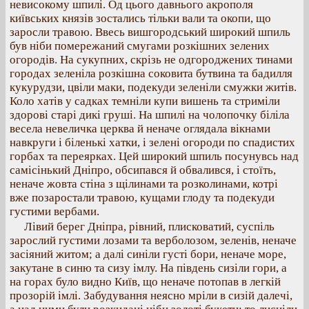
невисокому шпилі. Од цього давнього акрополя
київських князів зостались тільки вали та окопи, що
заросли травою. Ввесь вишгородський широкий шпиль
був ніби помережаний смугами розкішних зелених
огородів. На сукупних, скрізь не одгороджених тинами
городах зеленіла розкішна соковита бутвина та бадилля
кукурудзи, цвіли маки, подекуди зеленіли смужки житів.
Коло хатів у садках темніли купи вишень та стриміли
здорові старі дикі груші. На шпилі на чолопочку біліла
весела невеличка церква й неначе оглядала вікнами
навкруги і біленькі хатки, і зелені огороди по спадистих
горбах та переярках. Цей широкий шпиль посунувсь над
самісінький Дніпро, обсипався й обвалився, і стоїть,
неначе жовта стіна з щілинами та розколинами, котрі
вже позаростали травою, кущами глоду та подекуди
густими вербами.
Лівий берег Дніпра, рівний, плисковатий, суспіль
зарослий густими лозами та верболозом, зеленів, неначе
засіяний житом; а далі синіли густі бори, неначе море,
закутане в синю та сизу імлу. На південь сизіли гори, а
на горах було видно Київ, що неначе потопав в легкій
прозорій імлі. Забудування неясно мріли в сизій далечі,