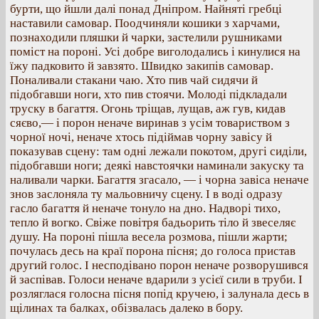
бурти, що йшли далі понад Дніпром. Найняті гребці
наставили самовар. Поодчиняли кошики з харчами,
познаходили пляшки й чарки, застелили рушниками
поміст на пороні. Усі добре виголодались і кинулися на
їжу падковито й завзято. Швидко закипів самовар.
Поналивали стакани чаю. Хто пив чай сидячи й
підобгавши ноги, хто пив стоячи. Молоді підкладали
труску в багаття. Огонь тріщав, лущав, аж гув, кидав
сяєво,— і порон неначе виринав з усім товариством з
чорної ночі, неначе хтось підіймав чорну завісу й
показував сцену: там одні лежали покотом, другі сиділи,
підобгавши ноги; деякі навстоячки наминали закуску та
наливали чарки. Багаття згасало, — і чорна завіса неначе
знов заслоняла ту мальовничу сцену. І в воді одразу
гасло багаття й неначе тонуло на дно. Надворі тихо,
тепло й вогко. Свіже повітря бадьорить тіло й звеселяє
душу. На пороні пішла весела розмова, пішли жарти;
почулась десь на краї порона пісня; до голоса пристав
другий голос. І несподівано порон неначе розворушився
й заспівав. Голоси неначе вдарили з усієї сили в труби. І
розляглася голосна пісня попід кручею, і залунала десь в
щілинах та балках, обізвалась далеко в бору.