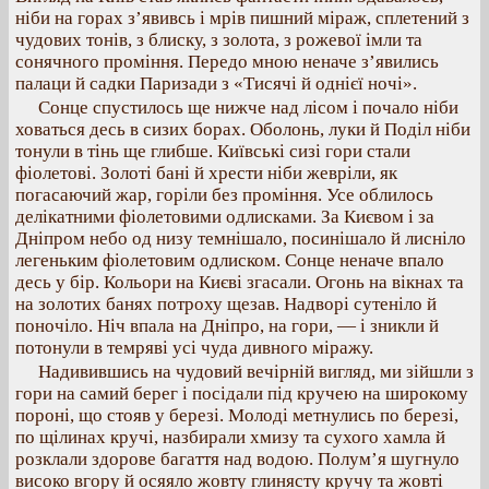
ніби на горах з’явивсь і мрів пишний міраж, сплетений з
чудових тонів, з блиску, з золота, з рожевої імли та
сонячного проміння. Передо мною неначе з’явились
палаци й садки Паризади з «Тисячі й однієї ночі».
Сонце спустилось ще нижче над лісом і почало ніби
ховаться десь в сизих борах. Оболонь, луки й Поділ ніби
тонули в тінь ще глибше. Київські сизі гори стали
фіолетові. Золоті бані й хрести ніби жевріли, як
погасаючий жар, горіли без проміння. Усе облилось
делікатними фіолетовими одлисками. За Києвом і за
Дніпром небо од низу темнішало, посинішало й лисніло
легеньким фіолетовим одлиском. Сонце неначе впало
десь у бір. Кольори на Києві згасали. Огонь на вікнах та
на золотих банях потроху щезав. Надворі сутеніло й
поночіло. Ніч впала на Дніпро, на гори, — і зникли й
потонули в темряві усі чуда дивного міражу.
Надивившись на чудовий вечірній вигляд, ми зійшли з
гори на самий берег і посідали під кручею на широкому
пороні, що стояв у березі. Молоді метнулись по березі,
по щілинах кручі, назбирали хмизу та сухого хамла й
розклали здорове багаття над водою. Полум’я шугнуло
високо вгору й осяяло жовту глинясту кручу та жовті