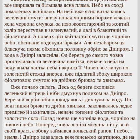
все ширшала та більшала ясна пляма. Небо на сході
помаленьку яснішало. На небі вже ясно визначались
веселчані смуги: внизу понад чорними борами лежала
ясна червона смужка, за нею жовтогарячий та жовтий
колір переступав в зеленуватий, а далі в блакитний та
фіолетовий. А поверх цієї квітчастої смуги ще чорніло
небо, обсипане подекуди зірками. Але незабаром ця
блискуча пляма обхопила половину обрію за Дніпром. І
вода в Дніпрі залисніла. Од берега до самого човна
простелилась та веселчана намітка, неначе з неба на
воду впала частка неба і вкрила її. Човен все линув по
золотистій стежці вперед, вже підлитий збоку широкою
фіолетовою смугою на дрібних брижах та хвильках.
Вже почало світать. Десь од берега схопився
легенький вітрець і ніби дмухнув подихом на Дніпро.
Береги й верби ніби прокидались і дихнули на воду. По
воді пішли брижі та дрібні хвильки, заколивались ледве
примітко й захитались, неначе топлене фіолетове та
золотисте скло. Позад човна ще чорніла вода, чорніло на
півночі небо. Поперед човна ясніла місячна ніч у всій
своїй красі, а збоку займався іюньськнй ранок. І небо, і
земля, і Дніпро здавались велетенською картиною, де на