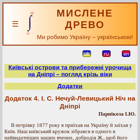
МИСЛЕНЕ
ДРЕВО
☰
Ми робимо Україну – українською!
uk
ru
en
Київські острови та прибережні урочища
на Дніпрі – погляд крізь віки
Додатки
Додаток 4. І. С. Нечуй-Левицький Ніч на
Дніпрі
Парнікоза І.Ю.
В петрівку 1877 року я приїхав на Україну й заїхав у
Київ. Наш київський кружок зібрався в одного в
найвидатніших наших вчених, добродія Ж., щоб його