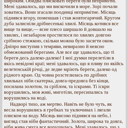
широким. Обидва плисковаті береги були непримітні.
Мені здавалось, що ми вискочили в море. Зорі почали
ховатись. Вони згасали поодинці непримітне. Місяць
піднявся вгору, поменшав і став жовтогарячий. Кругом
дуба залисніли дрібнесенькі хвилі. Місяць котився все
вище та вище,— ясне плесо ширшало й довшало на
хвилях, і незабаром простяглося по хвилях довгою
срібною стежкою, скільки можна було засягти оком.
Дніпро виступив з темряви, невиразно й неясно
обмежований берегами. Але все ще здавалось, що ті
береги десь далеко-далеко! І мої думки перелетіли в
якісь невідомі краї; мені здавалось, що я пливу по якійсь
велетенській річці, де ледве мріють береги, далеко од
рідного краю. Од човна розстелилась по дрібних
хвильках ніби скатерка, довга-предовга без кінця,
посилана золотом, та сріблом, та іскрами. Ті іскри
ворушились, мов живі, миготіли, пересипались та
ворушились на воді.
Надворі тихо, аж мертво. Навіть не було чуть, як
весла ворушились в гребках та уключинах і лягали
плиском на воду. Місяць високо піднявся на небо, і
вигляд став ніби фантастичний. Золота, широка та довга,
ніби жива смуга все ворушилась. Мені здавалось, що з