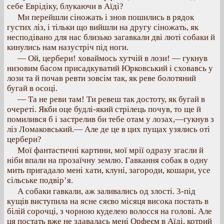
себе Еврідіку, блукаючи в Аїді?
Ми перейшли сіножать і знов пошились в рядок
густих ліз, і тільки що вийшли на другу сіножать, як
несподівано для нас близько загавкали дві люті собаки й
кинулись нам назустріч під ноги.
— Ой, цербери! ховаймось хутчій в лози! — гукнув
низовим басом присадкуватий Юрковський і сховавсь у
лози та й почав ревти зовсім так, як реве болотяний
бугай в осоці.
— Та не реви там! Ти ревеш так достоту, як бугай в
очереті. Якби оце будлі-який стрілець почув, то ще й
помилився б і застрелив би тебе отам у лозах,—гукнув з
ліз Ломаковський.— Але де це в цих пущах узялись оті
цербери?
Мої фантастичні картини, мої мрії одразу згасли й
ніби впали на прозаїчну землю. Гавкання собак в одну
мить пригадало мені хати, клуні, загороди, кошари, усе
сільське подвір’я.
А собаки гавкали, аж заливались од злості. 3-під
кущів виступила на ясне сяєво місяця висока постать в
білій сорочці, з чорною куделею волосся на голові. Але
ця постать вже не здавалась мені Орфеєм в Аїді, котрий