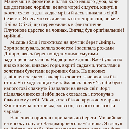
Майнувши в фіолетовій плямі коло нашого дуба, вони
ще довгенько чорніли, неначе чорні силуети, кинуті в
жовте сяєво, а далі ледве мріли й десь зникали в сірій
безвісті. Я несамохіть дивлюсь на ті чорні тіні, неначе
тіні на Стіксі, що перевозились в фантастичне
Плутонове царство на човнах. Вигляд був оригінальний і
мрійний.
Місяць зблід і покотився на другий берег Дніпра.
Зоря запанувала, залила золотом і засипала рожами
Дніпро, ввесь берег попід темними смугами
задніпрянських лісів. Надворі вже дніло. Вже було ясно
видко високі київські гори, вкриті садками, тополями й
золотими букетами церковних бань. На високих
дзвіницях заграло, зажевріло золото, зачервоніли білі
стіни. На сході сонця вже займалось полум’я, ніби було
напоготові спахнуть і запалати на ввесь світ. Зоря
піднялася високо й ніби десь сховалась і потонула в
блакитному небі. Місяць став білою круглою хмаркою.
Фантастична ніч зникла, мов сон, з своєю поезією та
чарами.
Наш човен пристав і причалив до берега. Ми вийшли
на високу гору до Владимирового пам’ятника. Я глянув