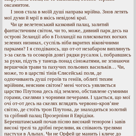
оксамитом.
І знов стала в моїй душі направа мрійна. Знов летять
мої думи й мрії в якісь невідомі краї.
Чи це велетенський казковий палац, залитий
фантастичним світом, чи то, може, дивний парк десь на
острові Зеландії або в Голландії на плисковатих вогких
зелених низинах, суспіль ніби вкритих віковічними
парками? І я сподіваюсь, що от-от незабаром виплинуть
з-за скель та осокорів довгі рядки русалок і, побравшись
за руки, підуть у танець понад сіножатями, не згинаючи
вершечків трави та пахучих польових васильків… Чи,
може, то в царстві тінів Єлисейські поля, де
одпочивають душі героїв та геніїв, облиті тихим
мрійним, неясним світом? мені чогось уявляється
царство Плутона десь під землею, обставлене сумними
горами, скелями з чорними печерами. І здається, що мої
очі от-от десь на скелях вглядять червоно-кров’яне
світло, де стоїть трон Плутона, де знаходиться золотий
та срібний палац Прозерпіни й Еврідіки.
Беренштамський почав пісню високий тенором і завів
високі трелі та дрібні переливи, як співають трелями
пастухи в Альпах. Чи не Орфей це манить і кличе до