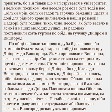
привітать, бо він тільки що магіструвався в університеті
з великим поспіхом. Яка весела розмова була тоді в нас!
Скільки мрій, скільки гадок та гарячих бажаннів щастя й
долі для рідного краю виливалось в нашій розмові!
Надворі була година: тихо, ясно, весело, як було весело й
ясно і в наших молодих душах. На радощах
постановили їхать гуртом по обіді на гулянку Дніпром в
Вишгород.
По обіді найняли здорового дуба й два човни, бо
компанія була чимала, і зараз по обіді попливли вгору
Дніпром до Вишгорода. Як ми припливли в Вишгород,
вже наставав вечір. Сонце вже стояло на вечірньому
прузі над самим лісом. Ліс чорнів широкою смугою на
горячому правому березі Дніпра; бо од Києва до
Вишгорода гори оступились од Дніпра й загинались,
ніби підкова, над широкою зеленою Оболонню та над
сіножатями аж до самого Вишгорода вгорі й аж там
наближались до Дніпра. Плисковата широка Оболонь
зеленіла, неначе була застелена зеленим оксамитом, на
котрому лисніла річечка Почайна, лисніло озерце, ніби
кинуте в траву лиснюче дзеркальце або блискуча
склянка. Вишгород розкинувсь по широкому