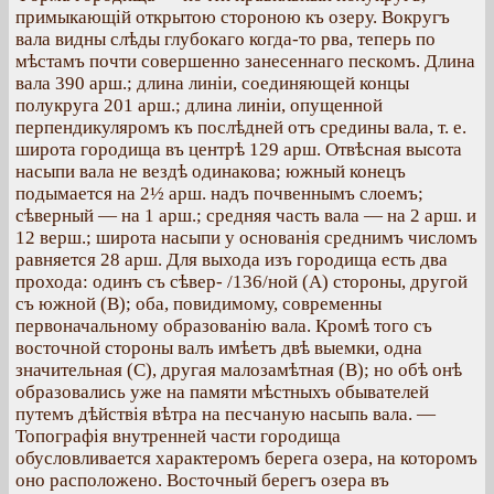
примыкающій открытою стороною къ озеру. Вокругъ
вала видны слѣды глубокаго когда-то рва, теперь по
мѣстамъ почти совершенно занесеннаго пескомъ. Длина
вала 390 арш.; длина линіи, соединяющей концы
полукруга 201 арш.; длина линіи, опущенной
перпендикуляромъ къ послѣдней отъ средины вала, т. е.
широта городища въ центрѣ 129 арш. Отвѣсная высота
насыпи вала не вездѣ одинакова; южный конецъ
подымается на 2½ арш. надъ почвеннымъ слоемъ;
сѣверный — на 1 арш.; средняя часть вала — на 2 арш. и
12 верш.; широта насыпи у основанія среднимъ числомъ
равняется 28 арш. Для выхода изъ городища есть два
прохода: одинъ съ сѣвер- /136/ной (А) стороны, другой
съ южной (В); оба, повидимому, современны
первоначальному образованію вала. Кромѣ того съ
восточной стороны валъ имѣетъ двѣ выемки, одна
значительная (С), другая малозамѣтная (В); но обѣ онѣ
образовались уже на памяти мѣстныхъ обывателей
путемъ дѣйствія вѣтра на песчаную насыпь вала. —
Топографія внутренней части городища
обусловливается характеромъ берега озера, на которомъ
оно расположено. Восточный берегъ озера въ