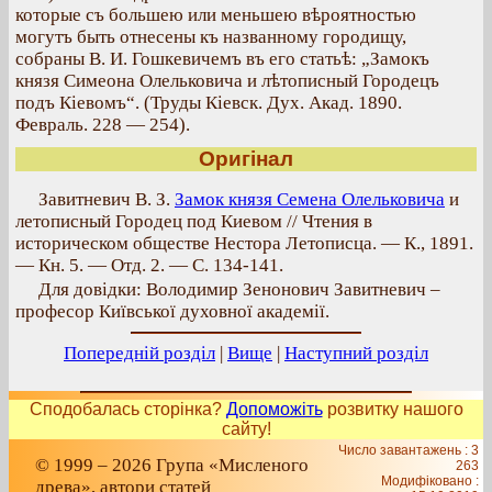
которые съ большею или меньшею вѣроятностью
могутъ быть отнесены къ названному городищу,
собраны В. И. Гошкевичемъ въ его статьѣ: „Замокъ
князя Симеона Олельковича и лѣтописный Городецъ
подъ Кіевомъ“. (Труды Кіевск. Дух. Акад. 1890.
Февраль. 228 — 254).
Оригінал
Завитневич В. З.
Замок князя Семена Олельковича
и
летописный Городец под Киевом // Чтения в
историческом обществе Нестора Летописца. — К., 1891.
— Кн. 5. — Отд. 2. — С. 134-141.
Для довідки: Володимир Зенонович Завитневич –
професор Київської духовної академії.
Попередній розділ
|
Вище
|
Наступний розділ
Сподобалась сторінка?
Допоможіть
розвитку нашого
сайту!
Число завантажень : 3
© 1999 – 2026 Група «Мисленого
263
Модифіковано :
древа», автори статей