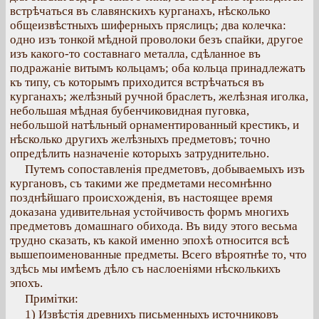
встрѣчаться въ славянскихъ курганахъ, нѣсколько
общеизвѣстныхъ шиферныхъ пряслицъ; два колечка:
одно изъ тонкой мѣдной проволоки безъ спайки, другое
изъ какого-то составнаго металла, сдѣланное въ
подражаніе витымъ кольцамъ; оба кольца принадлежатъ
къ типу, съ которымъ приходится встрѣчаться въ
курганахъ; желѣзный ручной браслетъ, желѣзная иголка,
небольшая мѣдная бубенчиковидная пуговка,
небольшой натѣльный орнаментированный крестикъ, и
нѣсколько другихъ желѣзныхъ предметовъ; точно
опредѣлить назначеніе которыхъ затруднительно.
Путемъ сопоставленія предметовъ, добываемыхъ изъ
кургановъ, съ такими же предметами несомнѣнно
позднѣйшаго происхожденія, въ настоящее время
доказана удивительная устойчивость формъ многихъ
предметовъ домашнаго обихода. Въ виду этого весьма
трудно сказать, къ какой именно эпохѣ относится всѣ
вышепоименованные предметы. Всего вѣроятнѣе то, что
здѣсь мы имѣемъ дѣло съ наслоеніями нѣсколькихъ
эпохъ.
Примітки:
1) Извѣстія древнихъ письменныхъ источниковъ