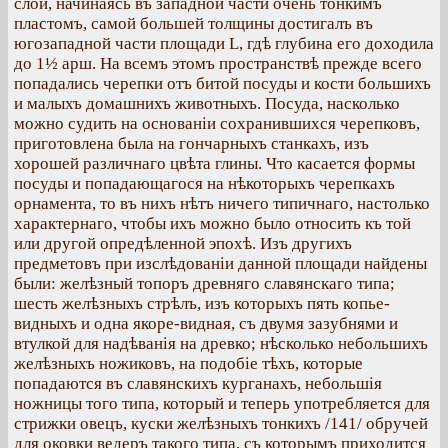
слой, начинаясь въ западной части очень тонкимъ
пластомъ, самой большей толщины достигалъ въ
югозападной части площади L, гдѣ глубина его доходила
до 1½ арш. На всемъ этомъ пространствѣ прежде всего
попадались черепки отъ битой посуды и кости большихъ
и малыхъ домашнихъ животныхъ. Посуда, насколько
можно судить на основаніи сохранившихся черепковъ,
приготовлена была на гончарныхъ станкахъ, изъ
хорошей различнаго цвѣта глины. Что касается формы
посуды и попадающагося на нѣкоторыхъ черепкахъ
орнамента, то въ нихъ нѣтъ ничего типичнаго, настолько
характернаго, чтобы ихъ можно было относить къ той
или другой опредѣленной эпохѣ. Изъ другихъ
предметовъ при изслѣдованіи данной площади найдены
были: желѣзный топоръ древняго славянскаго типа;
шесть желѣзныхъ стрѣлъ, изъ которыхъ пять копье-
видныхъ и одна якоре-видная, съ двумя зазубнями и
втулкой для надѣванія на древко; нѣсколько небольшихъ
желѣзныхъ ножиковъ, на подобіе тѣхъ, которые
попадаются въ славянскихъ курганахъ, небольшія
ножницы того типа, который и теперь употребляется для
стрижки овецъ, куски желѣзныхъ тонкихъ /141/ обручей
для оковки ведеръ такого типа, съ которымъ приходится