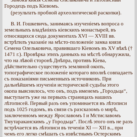
Городецъ подъ Кіевомъ.
(результатъ пробной археологической раскопки).
В. И. Гошкевичъ, занимаясь изученіемъ вопроса о
земельныхъ владѣніяхъ кіевскихъ монастырей, въ
относящихся сюда документахъ XVI — XVIII вв.
встрѣтилъ указаніе на мѣсто-положеніе замка князя
Семена Олельковича, правившаго Кіевомъ въ XV вѣкѣ (†
1471 г.). Провѣрка этихъ данныхъ на мѣстѣ обнаружила,
что на лѣвой сторонѣ Днѣпра, противъ Кіева,
дѣйствительно существуетъ земляной окопъ,
топографическое положеніе котораго вполнѣ совпадаетъ
съ показаніями письменныхъ источниковъ. При
дальнѣйшемъ изученіи исторической судьбы этого
окопа выяснилось, что онъ, подъ именемъ „Городьца“,
выступаетъ уже на первыхъ страницахъ нашихъ
лѣтописей. Первый разъ онъ упоминается въ лѣтописи
подъ 1025 годомъ, въ связи съ разсказомъ о мирѣ,
заключенномъ между Ярославомъ I и Мстиславомъ
Тмутараканскимъ „у Городьца“. Послѣ этого онъ не разъ
встрѣчается въ лѣтописи въ теченіи XI — XII в.., при
чемъ его легко смѣшать съ извѣстнымъ Остерскимъ