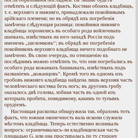
отмѣтить и слѣдующій фактъ. Костяки обоихъ кладбищъ,
т. е. верхняго и нижняго, принадлежали покойникамъ
арійскаго племени; но въ обрядѣ ихъ погребенія
замѣчена слѣдующая разница: покойники нижняго
кладбища хоронились въ особаго рода войлочныхъ
шапкахъ, извѣстныхъ на юго-западѣ Россіи подъ
именемъ „шеломковъ“; въ обрядѣ же погребенія
покойниковъ верхняго кладбища ничего подобнаго не
замѣчено. Въ свою очередь, по отношенію къ
послѣднимъ можно отмѣтить то, что они погребались въ
особаго рода кожаныхъ башмакахъ, извѣстныхъ подъ
названіемъ „кожанцовъ“. Кромѣ того въ одномъ изъ
гробовъ нижняго кладбища найдена лишь верхняя часть
человѣческаго костяка безъ ногъ; въ другомъ гробу
оказалось двѣ головы, лобная часть въ одной изъ
которыхъ пробита, повидимому, какимъ то тупымъ
орудіемъ.
Настоящая раскопка обнаружила так. образомъ тотъ
фактъ, что южная оконечность вала искони служила
мѣстомъ кладбища. Теперь естественно возникалъ
вопросъ: ограничивалась-ли кладбищенская часть
площадью G, или она простиралась по ту сторону