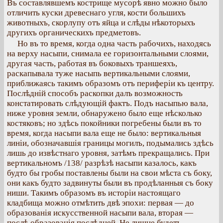
Въ составлявшемъ кострище мусорѣ явно можно было
отличить куски древеснаго угля, кости большихъ
животныхъ, скорлупу отъ яйца и слѣды нѣкоторыхъ
другихъ органическихъ предметовъ.
Но въ то время, когда одна часть рабочихъ, находясь
на верху насыпи, снимала ее горизонтальными слоями,
другая часть, работая въ боковыхъ траншеяхъ,
раскапывала туже насыпь вертикальными слоями,
приближаясь такимъ образомъ отъ периферіи къ центру.
Послѣдній способъ раскопки далъ возможность
констатировать слѣдующій фактъ. Подъ насыпью вала,
ниже уровня земли, обнаружено было еще нѣсколько
костяковъ; но здѣсь покойники погребены были въ то
время, когда насыпи вала еще не было: вертикальныя
линіи, обозначавшія границы могилъ, подымались здѣсь
лишь до извѣстнаго уровня, затѣмъ прекращались. При
вертикальномъ /138/ разрѣзѣ насыпи казалось, какъ
будто бы гробы поставлены были на свои мѣста съ боку,
они какъ будто задвинуты были въ продѣланныя съ боку
ниши. Такимъ образомъ въ исторіи настоящаго
кладбища можно отмѣтить двѣ эпохи: первая — до
образованія искусственной насыпи вала, вторая —
послѣ образованія послѣдней. Не лишне будетъ