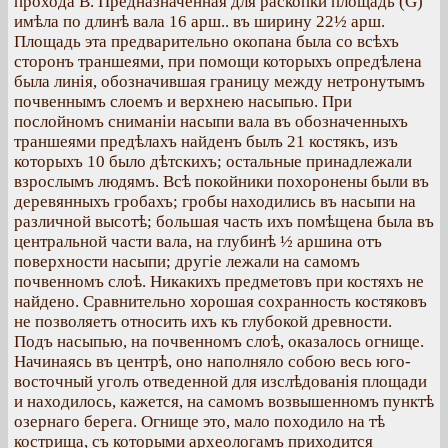
прохода В. Предназначенная для раскопки площадь (G)
имѣла по длинѣ вала 16 арш.. въ ширину 22½ арш.
Площадь эта предварительно окопана была со всѣхъ
сторонъ траншеями, при помощи которыхъ опредѣлена
была линія, обозначившая границу между нетронутымъ
почвеннымъ слоемъ и верхнею насыпью. При
послойномъ сниманіи насыпи вала въ обозначенныхъ
траншеями предѣлахъ найденъ былъ 21 костякъ, изъ
которыхъ 10 было дѣтскихъ; остальные принадлежали
взрослымъ людямъ. Всѣ покойники похоронены были въ
деревянныхъ гробахъ; гробы находились въ насыпи на
различной высотѣ; большая часть ихъ помѣщена была въ
центральной части вала, на глубинѣ ½ аршина отъ
поверхности насыпи; другіе лежали на самомъ
почвенномъ слоѣ. Никакихъ предметовъ при костяхъ не
найдено. Сравнительно хорошая сохранность костяковъ
не позволяетъ относить ихъ къ глубокой древности.
Подъ насыпью, на почвенномъ слоѣ, оказалось огнище.
Начинаясь въ центрѣ, оно наполняло собою весь юго-
восточный уголъ отведенной для изслѣдованія площади
и находилось, кажется, на самомъ возвышенномъ пунктѣ
озернаго берега. Огнище это, мало походило на тѣ
кострища, съ которыми археологамъ приходится