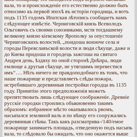
вала, то и происхожденіе его естественно должно быть
относимо къ первой эпохѣ въ исторіи городища, и вотъ
подъ 1135 годомъ Ипатская лѣтопись сообщаетъ намъ
слѣдующее извѣстіе. Черниговскій князь Всеволодъ
Ольговичъ съ своими союзниками, мстя тогдашнему
великому князю кіевскому Ярополку за опустошеніе
Черниговскихъ волостей, „поидоша воююче села и
городы Переяславъской волости и люди сѣкуще, даже и
до Киева придоша и городець зажгоша на святаго
Андрея день, ѣздяху по оной сторонѣ Днѣпра, люди
емлюще а другыя сѣкуще, не утягшимъ перевестися
имъ“…. Нѣтъ ничего не правдоподобнаго въ томъ, что
наше пожарище и представляетъ слѣды пожара,
истребившаго деревянныя постройки городца въ 1135
году. Принятію этого предположенія можетъ
препятствовать лишь слѣдующее соображеніе. Древніе
русскіе городки строились обыкновенно такимъ
образомъ: избранное мѣсто окапывалось рвомъ,
насыпался земляной валъ и по вѣнцу его сооружались
деревянныя стѣны. Такъ какъ разсматрива-/140/емое
пожарище занимаетъ площадь, отведенную подъ насыпь
вала, то слѣдовало бы ожидать, что оно окажется выше