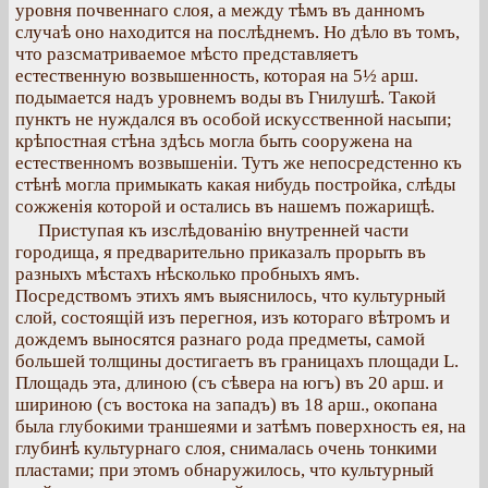
уровня почвеннаго слоя, а между тѣмъ въ данномъ
случаѣ оно находится на послѣднемъ. Но дѣло въ томъ,
что разсматриваемое мѣсто представляетъ
естественную возвышенность, которая на 5½ арш.
подымается надъ уровнемъ воды въ Гнилушѣ. Такой
пунктъ не нуждался въ особой искусственной насыпи;
крѣпостная стѣна здѣсь могла быть сооружена на
естественномъ возвышеніи. Тутъ же непосредстенно къ
стѣнѣ могла примыкать какая нибудь постройка, слѣды
сожженія которой и остались въ нашемъ пожарищѣ.
Приступая къ изслѣдованію внутренней части
городища, я предварительно приказалъ прорыть въ
разныхъ мѣстахъ нѣсколько пробныхъ ямъ.
Посредствомъ этихъ ямъ выяснилось, что культурный
слой, состоящій изъ перегноя, изъ котораго вѣтромъ и
дождемъ выносятся разнаго рода предметы, самой
большей толщины достигаетъ въ границахъ площади L.
Площадь эта, длиною (съ сѣвера на югъ) въ 20 арш. и
шириною (съ востока на западъ) въ 18 арш., окопана
была глубокими траншеями и затѣмъ поверхность ея, на
глубинѣ культурнаго слоя, снималась очень тонкими
пластами; при этомъ обнаружилось, что культурный