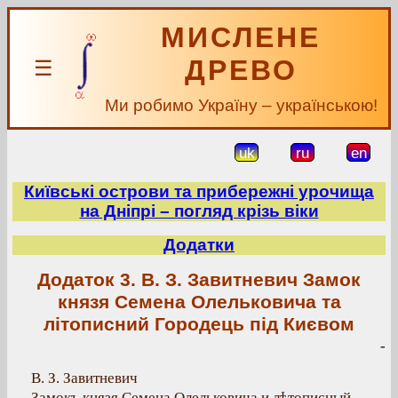
МИСЛЕНЕ
ДРЕВО
☰
Ми робимо Україну – українською!
uk
ru
en
Київські острови та прибережні урочища
на Дніпрі – погляд крізь віки
Додатки
Додаток 3. В. З. Завитневич Замок
князя Семена Олельковича та
літописний Городець під Києвом
-
В. З. Завитневич
Замокъ князя Семена Олельковича и лѣтописный