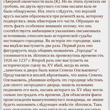
сѣверной оконечности вала (K). Но въ этихъ пунктахъ ни
гробовъ, ни двухъ-яруснаго состава насыпи вала не
было обнаружено. Изъ этого слѣдуетъ, что верхній
ярусъ насыпи образовался при ремонтѣ вала, которому
подверглись лишь нѣкоторыя его части. Обращаю на
этотъ фактъ особенное вниманіе потому, что онъ
соотвѣтствуетъ имѣющимся указаніямъ письменныхъ
источниковъ относительно исторической судьбы
настоящаго городища. Въ исторіи это городище, какъ
мы видѣли выступаетъ два раза. Первый разъ оно
фигурируетъ подъ общимъ названіемъ „Городца“ и
упоминается въ лѣтописи въ промежутокъ времени отъ
1026 по 1237 г. Второй разъ оно выступаетъ на
историческую сцену въ XV вѣкѣ, когда въ немъ
„замочокъ и дворъ былъ князя Семена Олельковича“.
Представляется вполнѣ вѣроятнымъ, что князь Семенъ
Олельковичь, рѣшивши избрать это городище мѣстомъ
для своего загороднаго дворца. нашелъ нужнымъ
подновить его валъ, насыпь котораго къ XV вѣку могла
сильно пострадать отъ времени. Для объясненія факта
происхожденія вышеупомянутаго пожарища, не лишне
будетъ напомнить слѣдующее извѣстіе лѣтописи. Такъ
какъ пожарище это находится подъ верхнею насыпыо