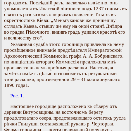
городкомъ. Послѣдній разъ, насколько извѣстно, онъ
упоминается въ Ипатской лѣтописи подъ 1237 годомъ въ
связи съ разсказомъ о первомъ появленіи Татаръ въ
окрестностяхъ Кіева: „Меньгуканови же пришедшу
сглядать Кыева, ставшу же ему на оной странѣ Днѣпра
во градка Пѣсочного, видивъ градъ удивися красотѣ его
и величеству его“.
Указанная судьба этого городища привлекла къ нему
просвѣщенное вниманіе предсѣдателя Императорской
Археологической Коммиссіи, графа А. А. Бобринскаго,
по иниціативѣ котораго Коммиссія предложила мнѣ
произвести въ немъ пробныя раскопки. Настоящая
замѣтка имѣетъ цѣлью познакомить съ результатами
этой раскопки, произведенной 29 – 31 мая минувшаго
1890 года1.
Рис. 1.
Настоящее городище расположено къ сѣверу отъ
деревни Вигуровщины, на восточномъ берегу
продолговатаго озера, представляющаго остатокъ русла
рѣчки Гнилуши, составлявшей рукавъ р. Черторыи.
Форма городища — почти правильный полукругъ,