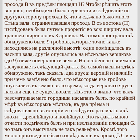
прохода B въ предѣлы площади H? Чтобы рѣшить этотъ
вопросъ, необходимо было перенести изслѣдованіе по
другую сторону прохода B, что и сдѣлано было много.
Стѣна вала, ограничивавшая проходъ B съ востока (H)
изслѣдована была путемъ прорытія во всю ширину вала
траншеи шириною въ 3 аршина. На этомъ пространствѣ
обнаружено было 9 гробовъ, которые точно также
находились на различной высотѣ: одни помѣщались въ
насыпи вала, другіе опускались на нѣсколько вершковъ
(до 9) ниже поверхности земли. Но особеннаго вниманія
заслуживаетъ слѣдующій фактъ. Въ самой насыпи здѣсь
обнаружено, такъ сказать, два яруса: верхній и нижній;
при чемъ замѣчено было, что нѣкоторые изъ гробовъ
опускались въ землю въ то время, когда верхняго яруса
насыпи еще не существовало. Изъ этого видно, что валъ
разсматриваемаго городища насыпанъ былъ, по крайней
мѣрѣ въ нѣкоторыхъ мѣстахъ, въ два пріема и
слѣдовательно въ исторіи его слѣдуетъ различать двѣ
эпохи – древнѣйшую и новѣйшую. Этотъ фактъ мною
отчасти подмѣченъ былъ и при изслѣдованіи площади G,
но тамъ онъ выступалъ не такъ рельефно. Кромѣ того
мною произведено было изслѣдованіе въ проходѣ C и въ