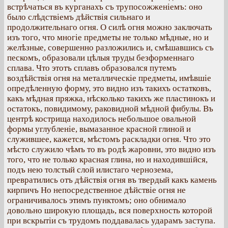
встрѣчаться въ курганахъ съ трупосожженіемъ: оно
было слѣдствіемъ дѣйствія сильнаго и
продолжительнаго огня. О силѣ огня можно заключать
изъ того, что многіе предметы не только мѣдные, но и
желѣзные, совершенно разложились и, смѣшавшись съ
пескомъ, образовали цѣлыя труды безформеннаго
сплава. Что этотъ сплавъ образовался путемъ
воздѣйствія огня на металлическіе предметы, имѣвшіе
опредѣленную форму, это видно изъ такихъ остатковъ,
какъ мѣдная пряжка, нѣсколько такихъ же пластинокъ и
остатокъ, повидимому, раковидной мѣдной фибулы. Въ
центрѣ кострища находилось небольшое овальной
формы углубленіе, вымазанное красной глиной и
служившее, кажется, мѣстомъ раскладки огня. Что это
мѣсто служило чѣмъ то въ родѣ жаровни, это видно изъ
того, что не только красная глина, но и находившійся,
подъ нею толстый слой илистаго чернозема,
превратились отъ дѣйствія огня въ твердый какъ камень
кирпичъ Но непосредственное дѣйствіе огня не
ограничивалось этимъ пунктомъ; оно обнимало
довольно широкую площадь, вся поверхность которой
при вскрытіи съ трудомъ поддавалась ударамъ заступа.