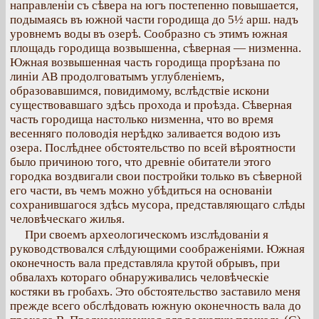
направленіи съ сѣвера на югъ постепенно повышается,
подымаясь въ южной части городища до 5½ арш. надъ
уровнемъ воды въ озерѣ. Сообразно съ этимъ южная
площадь городища возвышенна, сѣверная — низменна.
Южная возвышенная часть городища прорѣзана по
линіи АВ продолговатымъ углубленіемъ,
образовавшимся, повидимому, вслѣдствіе искони
существовавшаго здѣсь прохода и проѣзда. Сѣверная
часть городища настолько низменна, что во время
весенняго половодія нерѣдко заливается водою изъ
озера. Послѣднее обстоятельство по всей вѣроятности
было причиною того, что древніе обитатели этого
городка воздвигали свои постройки только въ сѣверной
его части, въ чемъ можно убѣдиться на основаніи
сохранившагося здѣсь мусора, представляющаго слѣды
человѣческаго жилья.
При своемъ археологическомъ изслѣдованіи я
руководствовался слѣдующими соображеніями. Южная
оконечность вала представляла крутой обрывъ, при
обвалахъ котораго обнаруживались человѣческіе
костяки въ гробахъ. Это обстоятельство заставило меня
прежде всего обслѣдовать южную оконечность вала до