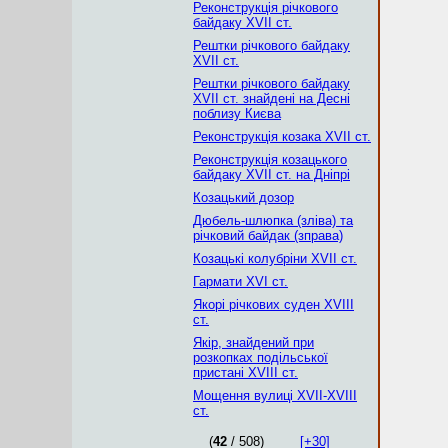
Реконструкція річкового
байдаку XVII ст.
Рештки річкового байдаку
XVII ст.
Рештки річкового байдаку
XVII ст. знайдені на Десні
поблизу Києва
Реконструкція козака XVII ст.
Реконструкція козацького
байдаку XVII ст. на Дніпрі
Козацький дозор
Дюбель-шлюпка (зліва) та
річковий байдак (зправа)
Козацькі колубріни XVII ст.
Гармати XVI ст.
Якорі річкових суден XVIII
ст.
Якір, знайдений при
розкопках подільської
пристані XVIII ст.
Мощення вулиці XVII-XVIII
ст.
(
42
/ 508)
[+30]