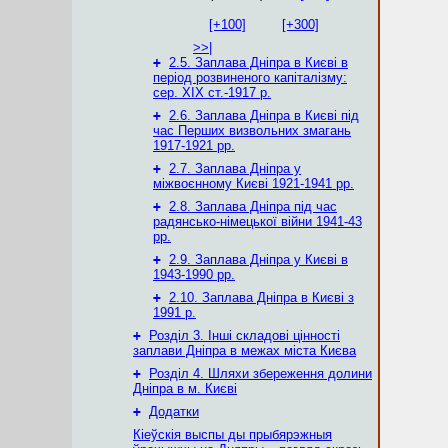
[+100]
[+300]
>>|
+
2.5. Заплава Дніпра в Києві в
період розвиненого капіталізму:
сер. ХІХ ст.-1917 р.
+
2.6. Заплава Дніпра в Києві під
час Перших визвольних змагань
1917-1921 рр.
+
2.7. Заплава Дніпра у
міжвоєнному Києві 1921-1941 рр.
+
2.8. Заплава Дніпра під час
радянсько-німецької війни 1941-43
рр.
+
2.9. Заплава Дніпра у Києві в
1943-1990 рр.
+
2.10. Заплава Дніпра в Києві з
1991 р.
+
Розділ 3. Інші складові цінності
заплави Дніпра в межах міста Києва
+
Розділ 4. Шляхи збереження долини
Дніпра в м. Києві
+
Додатки
Кіеўскія выспы ды прыбярэжныя