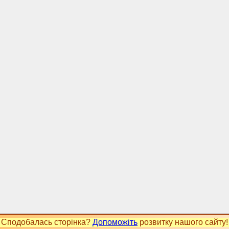
Сподобалась сторінка?
Допоможіть
розвитку нашого сайту!