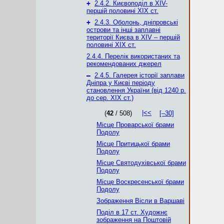
+
2.4.2. Києвоподіл в XІV-
першій половині XIX ст.
+
2.4.3. Оболонь, дніпровські
острови та інші заплавні
території Києва в XIV – першій
половині XIX ст.
2.4.4. Перелік використаних та
рекомендованих джерел
–
2.4.5. Галерея історії заплави
Дніпра у Києві періоду
становлення України (від 1240 р.
до сер. ХІХ ст.)
|<<
(
42
/ 508)
[–30]
Місце Проварської брами
Подолу
Місце Притицької брами
Подолу
Місце Святодухівської брами
Подолу
Місце Воскресенської брами
Подолу
Зображення Вісли в Варшаві
Поділ в 17 ст. Художнє
зображення на Поштовій