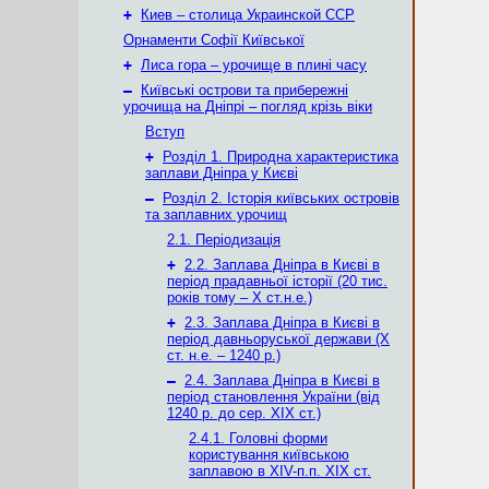
+
Киев – столица Украинской ССР
Орнаменти Софії Київської
+
Лиса гора – урочище в плині часу
–
Київські острови та прибережні
урочища на Дніпрі – погляд крізь віки
Вступ
+
Розділ 1. Природна характеристика
заплави Дніпра у Києві
–
Розділ 2. Історія київських островів
та заплавних урочищ
2.1. Періодизація
+
2.2. Заплава Дніпра в Києві в
період прадавньої історії (20 тис.
років тому – X ст.н.е.)
+
2.3. Заплава Дніпра в Києві в
період давньоруської держави (Х
ст. н.е. – 1240 р.)
–
2.4. Заплава Дніпра в Києві в
період становлення України (від
1240 р. до сер. ХІХ ст.)
2.4.1. Головні форми
користування київською
заплавою в XIV-п.п. XIX ст.