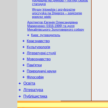
ўрочышчы на Дняпры – погляд скрозь
стагоддзі
Wyspy kijowskie i przybrzeżne
uroczyska na Dnieprze – spojrzenie
poprzez wieki
Архітектор Євгенія Олександрівна
Маринченко (1916-1999) та доля
Михайлівського Золотоверхого собору
+
Киев: путеводитель
+
Краєзнавство
+
Культурологія
+
Літературні студії
+
Мовознавство
+
Пам’ятки
+
Природничі науки
+
Філософія
+
Освіта
+
Література
+
Публіцистика