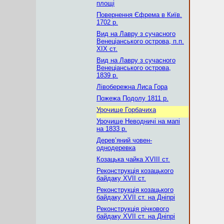
площі
Повернення Єфрема в Київ.
1702 р.
Вид на Лавру з сучасного
Венеціанського острова, п.п.
ХІХ ст.
Вид на Лавру з сучасного
Венеціанського острова,
1839 р.
Лівобережна Лиса Гора
Пожежа Подолу 1811 р.
Урочище Горбачиха
Урочище Неводничі на мапі
на 1833 р.
Дерев’яний човен-
однодеревка
Козацька чайка XVIII ст.
Реконструкція козацького
байдаку XVII ст.
Реконструкція козацького
байдаку XVII ст. на Дніпрі
Реконструкція річкового
байдаку XVII ст. на Дніпрі