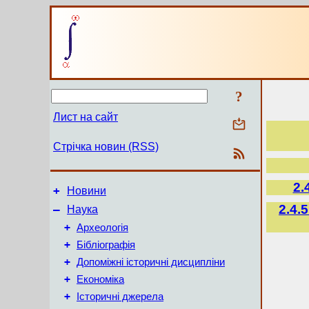
?
Лист на сайт
Стрічка новин (RSS)
2.
+
Новини
2.4.
–
Наука
+
Археологія
+
Бібліографія
+
Допоміжні історичні дисципліни
+
Економіка
+
Історичні джерела