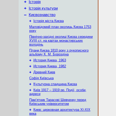
+
Історія
+
Історія культури
–
Києвознавство
+
Історія міста Києва
Маловідомий план околиць Києва 1753
року
Північно-західні околиці Києва середини
XVIII ст. на картах монастирських
володінь
Плани Києва 1810 року з рукописного
альбому К. М. Бороздіна
+
История Киева, 1963
+
История Киева, 1982
+
Древний Киев
Софія Київська
+
Культурна спадщина Києва
+
Київ 1917 – 1919 рр. Події, особи,
адреси
Пам’ятник Тарасові Шевченку перед
Київським університетом
+
Киев: церковная архитектура XI-XIX
века