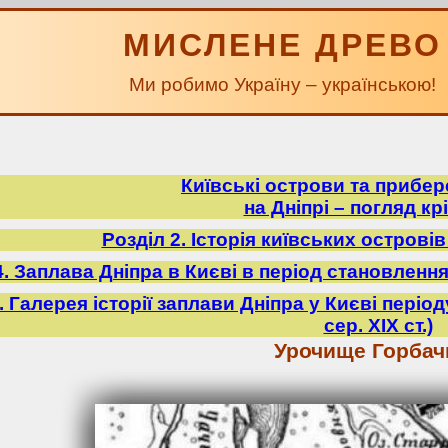
МИСЛЕНЕ ДРЕВО
Ми робимо Україну – українською!
Київські острови та прибе
на Дніпрі – погляд крі
Розділ 2. Історія київських острові
4. Заплава Дніпра в Києві в період становлення У
5. Галерея історії заплави Дніпра у Києві періо
сер. ХІХ ст.)
Урочище Горбач