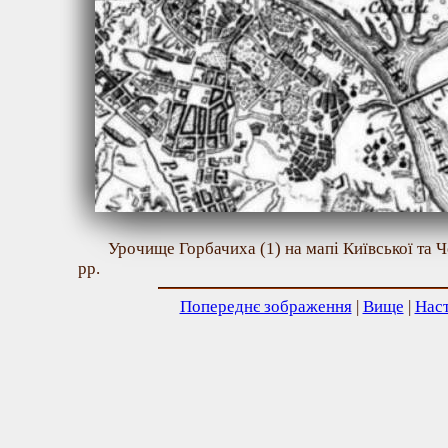
Урочище Горбачиха (1) на мапі Київської та Ч
рр.
Попереднє зображення
|
Вище
|
Нас