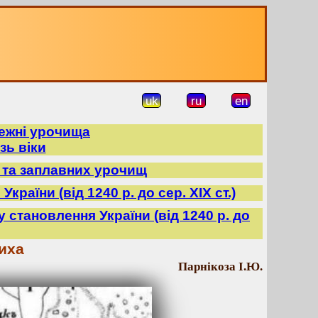
uk
ru
en
режні урочища
зь віки
в та заплавних урочищ
країни (від 1240 р. до сер. ХІХ ст.)
ду становлення України (від 1240 р. до
иха
Парнікоза І.Ю.