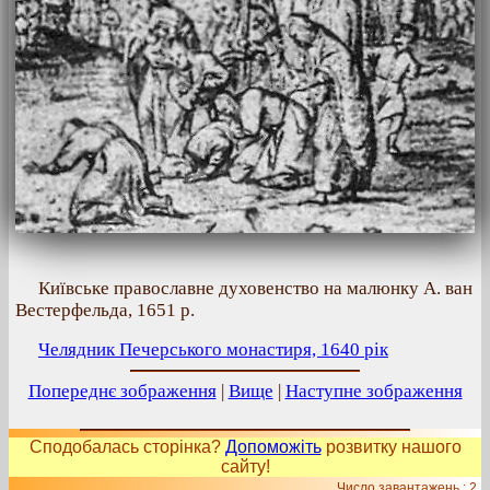
Київське православне духовенство на малюнку А. ван
Вестерфельда, 1651 р.
Челядник Печерського монастиря, 1640 рік
Попереднє зображення
|
Вище
|
Наступне зображення
Сподобалась сторінка?
Допоможіть
розвитку нашого
сайту!
Число завантажень : 2