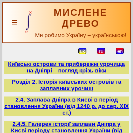
МИСЛЕНЕ
ДРЕВО
☰
Ми робимо Україну – українською!
uk
ru
en
Київські острови та прибережні урочища
на Дніпрі – погляд крізь віки
Розділ 2. Історія київських островів та
заплавних урочищ
2.4. Заплава Дніпра в Києві в період
становлення України (від 1240 р. до сер. ХІХ
ст.)
2.4.5. Галерея історії заплави Дніпра у
Києві періоду становлення України (від