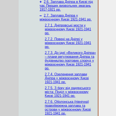
+
2.6. Заплава Дніпра в Києві під
час Перших визвольних змагань
1917-1921 рр.
–
2.7. Заплава Дніпра у
міжвоєнному Києві 1921-1941 рр.
2.7.1. Дніпровські мости у
міжвоєнному Києві 1921-1941
рр.
2.7.2. Повені на Дніпрі у
міжвоєнному Києві 1921-1941
рр.
2.7.3. До ідеї «Великого Дніпра»
– плани регулювання Дніпра та
будівництво портових споруд у
міжвоєнному Києві 1921-1941
рр.
2.7.4. Озеленення заплави
Дніпра у міжвоєнному Києві
1921-1941 рр.
2.7.5. З боку від радянського
міста: Поділ у міжвоєнному
Києві 1921-1941 рр.
2.7.6. Оболонська (північна)
правобережна заплава та
острови у міжвоєнному Києві
1921-1941 рр.