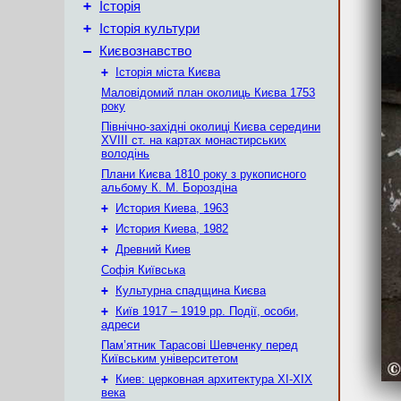
+
Історія
+
Історія культури
–
Києвознавство
+
Історія міста Києва
Маловідомий план околиць Києва 1753
року
Північно-західні околиці Києва середини
XVIII ст. на картах монастирських
володінь
Плани Києва 1810 року з рукописного
альбому К. М. Бороздіна
+
История Киева, 1963
+
История Киева, 1982
+
Древний Киев
Софія Київська
+
Культурна спадщина Києва
+
Київ 1917 – 1919 рр. Події, особи,
адреси
Пам’ятник Тарасові Шевченку перед
Київським університетом
+
Киев: церковная архитектура XI-XIX
века