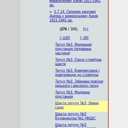
міжвоєнному Києві 1921-1941
рр.
–
2.7.14. Галерея заплави
Дніпра у міжвоєнному Києві
1921-1941 рр.
|<<
(
276
/ 306)
[–100]
[–30]
Титул №3. Фидерная
підстанція (підірвана
частина)
Титул №3. Горло стовбура
шахти
Титул №3. Компресорна і
повітроводи до стовбура
Титул №3. Збірники повітря
низького і високого тиску
Титул №3. Фидерна
підстанція
Шахта титулу №3, Нижні
сади
Шахта титулу №3
Будівництва №1 НКШС
Шахта титулу №3