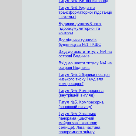
Титул №4. Бетонний завод
Титул №4. Будинки
трансформаторної підстанції
і котельні
Будинки душкомбіната,
гідроакумуляторної та
контори
Дослідники туннелів
будівництва №1 НКШС
Вхід до шахти титулу №4 на
острові Водників
Вхід до шахти титулу №4 на
острові Водників
Титул №5. Збірники повітря
низького тиску і будівля
компресорної
Титул №5. Компресорна
(внутрішній вигляд)
Титул №5. Компресорна
(зовнішній вигляд)
Тутул №5. Загальна
панорама (шахтний
майданчик і житлове
селище). Ліва частина
панорамного знімку