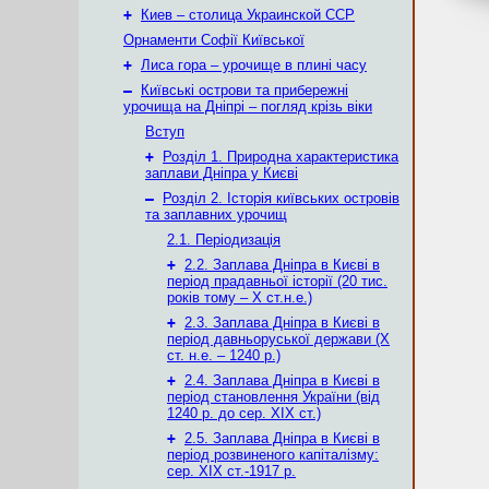
+
Киев – столица Украинской ССР
Орнаменти Софії Київської
+
Лиса гора – урочище в плині часу
–
Київські острови та прибережні
урочища на Дніпрі – погляд крізь віки
Вступ
+
Розділ 1. Природна характеристика
заплави Дніпра у Києві
–
Розділ 2. Історія київських островів
та заплавних урочищ
2.1. Періодизація
+
2.2. Заплава Дніпра в Києві в
період прадавньої історії (20 тис.
років тому – X ст.н.е.)
+
2.3. Заплава Дніпра в Києві в
період давньоруської держави (Х
ст. н.е. – 1240 р.)
+
2.4. Заплава Дніпра в Києві в
період становлення України (від
1240 р. до сер. ХІХ ст.)
+
2.5. Заплава Дніпра в Києві в
період розвиненого капіталізму:
сер. ХІХ ст.-1917 р.