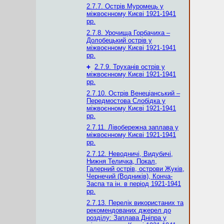
2.7.7. Острів Муромець у
міжвоєнному Києві 1921-1941
рр.
2.7.8. Урочища Горбачиха –
Долобецький острів у
міжвоєнному Києві 1921-1941
рр.
+
2.7.9. Труханів острів у
міжвоєнному Києві 1921-1941
рр.
2.7.10. Острів Венеціанський –
Передмостова Слобідка у
міжвоєнному Києві 1921-1941
рр.
2.7.11. Лівобережна заплава у
міжвоєнному Києві 1921-1941
рр.
2.7.12. Неводничі, Видубичі,
Нижня Теличка, Покал,
Галерний острів, острови Жуків,
Чернечий (Водників), Конча-
Заспа та ін. в період 1921-1941
рр.
2.7.13. Перелік використаних та
рекомендованих джерел до
розділу: Заплава Дніпра у