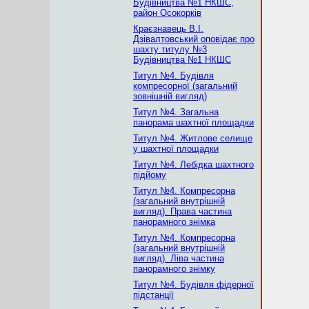
Будівництва №1 НКШС,
район Осокорків
Краєзнавець В.І.
Дзівалтовський оповідає про
шахту титулу №3
Будівництва №1 НКШС
Титул №4. Будівля
компресорної (загальний
зовнішній вигляд)
Титул №4. Загальна
панорама шахтної площадки
Титул №4. Житлове селище
у шахтної площадки
Титул №4. Лебідка шахтного
підйому
Титул №4. Компресорна
(загальний внутрішній
вигляд). Права частина
панорамного знімка
Титул №4. Компресорна
(загальний внутрішній
вигляд). Ліва частина
панорамного знімку
Титул №4. Будівля фідерної
підстанції