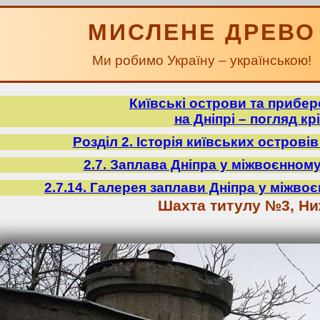
МИСЛЕНЕ ДРЕВО
Ми робимо Україну – українською!
Київські острови та прибе
на Дніпрі – погляд крі
Розділ 2. Історія київських острові
2.7. Заплава Дніпра у міжвоєнному
2.7.14. Галерея заплави Дніпра у міжвоє
Шахта титулу №3, Ни