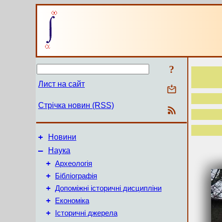
?
Лист на сайт
Стрічка новин (RSS)
+
Новини
–
Наука
+
Археологія
+
Бібліографія
+
Допоміжні історичні дисципліни
+
Економіка
+
Історичні джерела