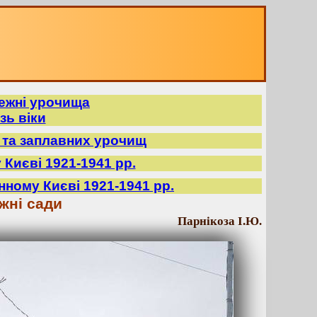
режні урочища
зь віки
в та заплавних урочищ
 Києві 1921-1941 рр.
нному Києві 1921-1941 рр.
жні сади
Парнікоза І.Ю.