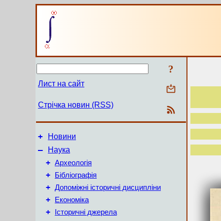
?
Лист на сайт
Стрічка новин (RSS)
+
Новини
–
Наука
+
Археологія
+
Бібліографія
+
Допоміжні історичні дисципліни
+
Економіка
+
Історичні джерела