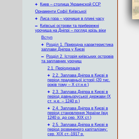
+
Киев – столица Украинской ССР
Орнаменти Софії Київської
+
Лиса гора – урочище в плині часу
–
Київські острови та прибережні
урочища на Дніпрі – погляд крізь віки
Вступ
+
Розділ 1. Природна характеристика
заплави Дніпра у Києві
–
Розділ 2. Історія київських островів
та заплавних урочищ
2.1. Періодизація
+
2.2. Заплава Дніпра в Києві в
період прадавньої історії (20 тис.
років тому – X ст.н.е.)
+
2.3. Заплава Дніпра в Києві в
період давньоруської держави (Х
ст. н.е. – 1240 р.)
+
2.4. Заплава Дніпра в Києві в
період становлення України (від
1240 р. до сер. ХІХ ст.)
+
2.5. Заплава Дніпра в Києві в
період розвиненого капіталізму:
сер. ХІХ ст.-1917 р.