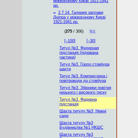
міжвоєнному Києві 1921-1941
рр.
–
2.7.14. Галерея заплави
Дніпра у міжвоєнному Києві
1921-1941 рр.
|<<
(
275
/ 306)
[–100]
[–30]
Титул №3. Фидерная
підстанція (підірвана
частина)
Титул №3. Горло стовбура
шахти
Титул №3. Компресорна і
повітроводи до стовбура
Титул №3. Збірники повітря
низького і високого тиску
Титул №3. Фидерна
підстанція
Шахта титулу №3, Нижні
сади
Шахта титулу №3
Будівництва №1 НКШС
Шахта титулу №3