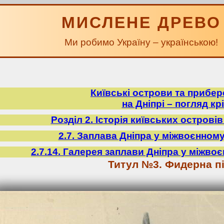
МИСЛЕНЕ ДРЕВО
Ми робимо Україну – українською!
Київські острови та прибе
на Дніпрі – погляд крі
Розділ 2. Історія київських острові
2.7. Заплава Дніпра у міжвоєнному
2.7.14. Галерея заплави Дніпра у міжвоє
Титул №3. Фидерна пі