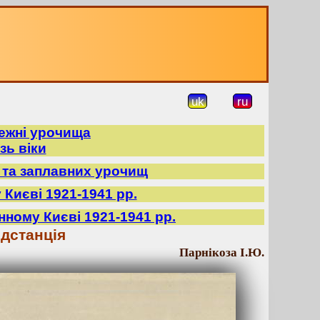
uk
ru
режні урочища
зь віки
в та заплавних урочищ
 Києві 1921-1941 рр.
нному Києві 1921-1941 рр.
дстанція
Парнікоза І.Ю.