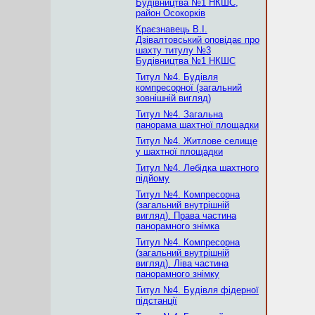
Будівництва №1 НКШС,
район Осокорків
Краєзнавець В.І.
Дзівалтовський оповідає про
шахту титулу №3
Будівництва №1 НКШС
Титул №4. Будівля
компресорної (загальний
зовнішній вигляд)
Титул №4. Загальна
панорама шахтної площадки
Титул №4. Житлове селище
у шахтної площадки
Титул №4. Лебідка шахтного
підйому
Титул №4. Компресорна
(загальний внутрішній
вигляд). Права частина
панорамного знімка
Титул №4. Компресорна
(загальний внутрішній
вигляд). Ліва частина
панорамного знімку
Титул №4. Будівля фідерної
підстанції