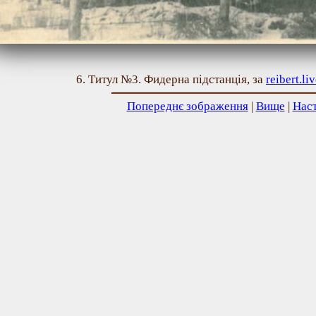
6. Титул №3. Фидерна підстанція, за
reibert.li
Попереднє зображення
|
Вище
|
Нас