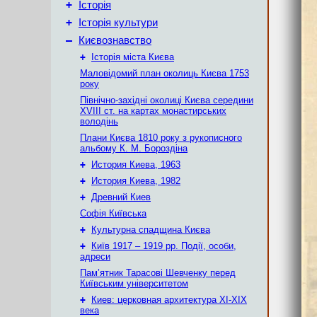
+
Історія
+
Історія культури
–
Києвознавство
+
Історія міста Києва
Маловідомий план околиць Києва 1753
року
Північно-західні околиці Києва середини
XVIII ст. на картах монастирських
володінь
Плани Києва 1810 року з рукописного
альбому К. М. Бороздіна
+
История Киева, 1963
+
История Киева, 1982
+
Древний Киев
Софія Київська
+
Культурна спадщина Києва
+
Київ 1917 – 1919 рр. Події, особи,
адреси
Пам’ятник Тарасові Шевченку перед
Київським університетом
+
Киев: церковная архитектура XI-XIX
века