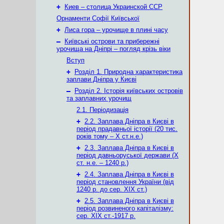
+
Киев – столица Украинской ССР
Орнаменти Софії Київської
+
Лиса гора – урочище в плині часу
–
Київські острови та прибережні
урочища на Дніпрі – погляд крізь віки
Вступ
+
Розділ 1. Природна характеристика
заплави Дніпра у Києві
–
Розділ 2. Історія київських островів
та заплавних урочищ
2.1. Періодизація
+
2.2. Заплава Дніпра в Києві в
період прадавньої історії (20 тис.
років тому – X ст.н.е.)
+
2.3. Заплава Дніпра в Києві в
період давньоруської держави (Х
ст. н.е. – 1240 р.)
+
2.4. Заплава Дніпра в Києві в
період становлення України (від
1240 р. до сер. ХІХ ст.)
+
2.5. Заплава Дніпра в Києві в
період розвиненого капіталізму:
сер. ХІХ ст.-1917 р.