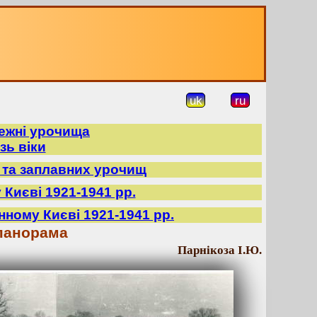
uk
ru
режні урочища
зь віки
в та заплавних урочищ
 Києві 1921-1941 рр.
нному Києві 1921-1941 рр.
 панорама
Парнікоза І.Ю.