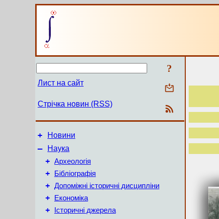
?
Лист на сайт
Стрічка новин (RSS)
+
Новини
–
Наука
+
Археологія
+
Бібліографія
+
Допоміжні історичні дисципліни
+
Економіка
+
Історичні джерела