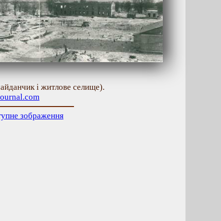
айданчик і житлове селище).
ejournal.com
тупне зображення