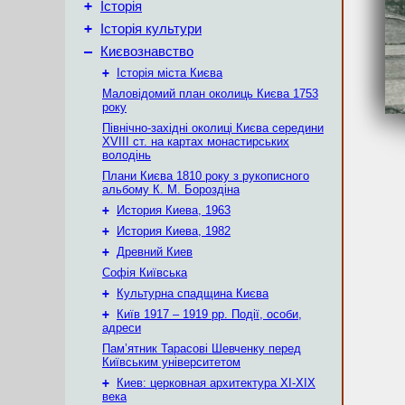
+
Історія
+
Історія культури
–
Києвознавство
+
Історія міста Києва
Маловідомий план околиць Києва 1753
року
Північно-західні околиці Києва середини
XVIII ст. на картах монастирських
володінь
Плани Києва 1810 року з рукописного
альбому К. М. Бороздіна
+
История Киева, 1963
+
История Киева, 1982
+
Древний Киев
Софія Київська
+
Культурна спадщина Києва
+
Київ 1917 – 1919 рр. Події, особи,
адреси
Пам’ятник Тарасові Шевченку перед
Київським університетом
+
Киев: церковная архитектура XI-XIX
века