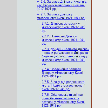
+
2.6. Заплава Дніпра в Києві під
час Перших визвольних змагань
1917-1921 рр.
–
2.7. Заплава Дніпра у
міжвоєнному Києві 1921-1941 рр.
2.7.1. Дніпровські мости у
міжвоєнному Києві 1921-1941
рр.
2.7.2. Повені на Дніпрі у
міжвоєнному Києві 1921-1941
рр.
2.7.3. До ідеї «Великого Дніпра»
– плани регулювання Дніпра та
будівництво портових споруд у
міжвоєнному Києві 1921-1941
рр.
2.7.4. Озеленення заплави
Дніпра у міжвоєнному Києві
1921-1941 рр.
2.7.5. З боку від радянського
міста: Поділ у міжвоєнному
Києві 1921-1941 рр.
2.7.6. Оболонська (північна)
правобережна заплава та
острови у міжвоєнному Києві
1921-1941 рр.