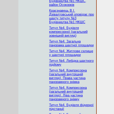
Будівництва №1 НКШС,
район Осокорків
Краєзнавець В.І.
Дзівалтовський оповідає про
шахту титулу №3
Будівництва №1 НКШС
Титул №4. Будівля
компресорної (загальний
зовнішній вигляд)
Титул №4. Загальна
панорама шахтної площадки
Титул №4. Житлове селище
у шахтної площадки
Титул №4. Лебідка шахтного
підйому
Титул №4. Компресорна
(загальний внутрішній
вигляд). Права частина
панорамного знімка
Титул №4. Компресорна
(загальний внутрішній
вигляд). Ліва частина
панорамного знімку
Титул №4. Будівля фідерної
підстанції