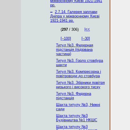
міжвоєнному Києві 1921-1941
рр.
–
2.7.14. Галерея заплави
Дніпра у міжвоєнному Києві
1921-1941 рр.
|<<
(
297
/ 306)
[–100]
[–30]
Титул №3. Фидерная
підстанція (підірвана
частина)
Титул №3. Горло стовбура
шахти
Титул №3. Компресорна і
повітроводи до стовбура
Титул №3. Збірники повітря
низького і високого тиску
Титул №3. Фидерна
підстанція
Шахта титулу №3, Нижні
сади
Шахта титулу №3
Будівництва №1 НКШС
Шахта титулу №3