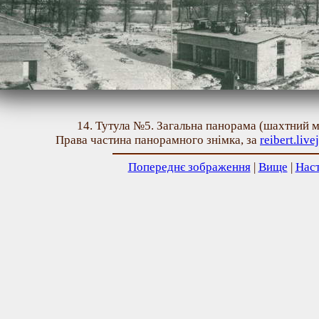
14. Тутула №5. Загальна панорама (шахтний м
Права частина панорамного знімка, за
reibert.liv
Попереднє зображення
|
Вище
|
Нас