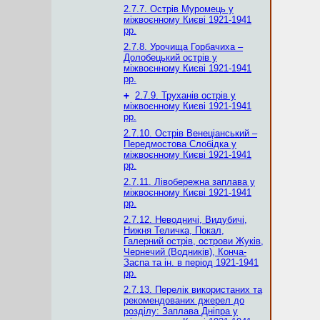
2.7.7. Острів Муромець у
міжвоєнному Києві 1921-1941
рр.
2.7.8. Урочища Горбачиха –
Долобецький острів у
міжвоєнному Києві 1921-1941
рр.
+
2.7.9. Труханів острів у
міжвоєнному Києві 1921-1941
рр.
2.7.10. Острів Венеціанський –
Передмостова Слобідка у
міжвоєнному Києві 1921-1941
рр.
2.7.11. Лівобережна заплава у
міжвоєнному Києві 1921-1941
рр.
2.7.12. Неводничі, Видубичі,
Нижня Теличка, Покал,
Галерний острів, острови Жуків,
Чернечий (Водників), Конча-
Заспа та ін. в період 1921-1941
рр.
2.7.13. Перелік використаних та
рекомендованих джерел до
розділу: Заплава Дніпра у