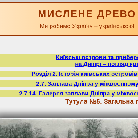
МИСЛЕНЕ ДРЕВО
Ми робимо Україну – українською!
Київські острови та прибе
на Дніпрі – погляд крі
Розділ 2. Історія київських острові
2.7. Заплава Дніпра у міжвоєнному
2.7.14. Галерея заплави Дніпра у міжвоє
Тутула №5. Загальна