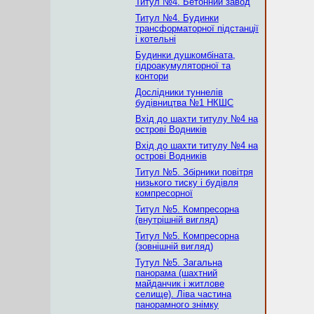
Титул №4. Бетонний завод
Титул №4. Будинки
трансформаторної підстанції
і котельні
Будинки душкомбіната,
гідроакумуляторної та
контори
Дослідники туннелів
будівництва №1 НКШС
Вхід до шахти титулу №4 на
острові Водників
Вхід до шахти титулу №4 на
острові Водників
Титул №5. Збірники повітря
низького тиску і будівля
компресорної
Титул №5. Компресорна
(внутрішній вигляд)
Титул №5. Компресорна
(зовнішній вигляд)
Тутул №5. Загальна
панорама (шахтний
майданчик і житлове
селище). Ліва частина
панорамного знімку