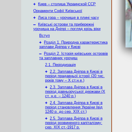
+
Киев – столица Украинской ССР
Орнаменти Софії Київської
+
Лиса гора – урочище в плині часу
–
Київські острови та прибережні
урочища на Дніпрі – погляд крізь віки
Вступ
+
Розділ 1. Природна характеристика
заплави Дніпра у Києві
–
Розділ 2. Історія київських островів
та заплавних урочищ
2.1. Періодизація
+
2.2. Заплава Дніпра в Києві в
період прадавньої історії (20 тис.
років тому – X ст.н.е.)
+
2.3. Заплава Дніпра в Києві в
період давньоруської держави (Х
ст. н.е. – 1240 р.)
+
2.4. Заплава Дніпра в Києві в
період становлення України (від
1240 р. до сер. ХІХ ст.)
+
2.5. Заплава Дніпра в Києві в
період розвиненого капіталізму:
сер. ХІХ ст.-1917 р.