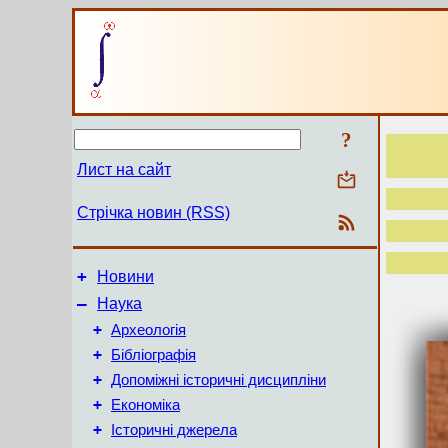
?
Лист на сайт
Стрічка новин (RSS)
+
Новини
–
Наука
+
Археологія
+
Бібліографія
+
Допоміжні історичні дисципліни
+
Економіка
+
Історичні джерела