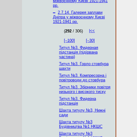
міжвоєнному Києві 1921-1941
рр.
–
2.7.14. Галерея заплави
Дніпра у міжвоєнному Києві
1921-1941 рр.
|<<
(
292
/ 306)
[–100]
[–30]
Титул №3. Фидерная
підстанція (підірвана
частина)
Титул №3. Горло стовбура
шахти
Титул №3. Компресорна і
повітроводи до стовбура
Титул №3. Збірники повітря
низького і високого тиску
Титул №3. Фидерна
підстанція
Шахта титулу №3, Нижні
сади
Шахта титулу №3
Будівництва №1 НКШС
Шахта титулу №3