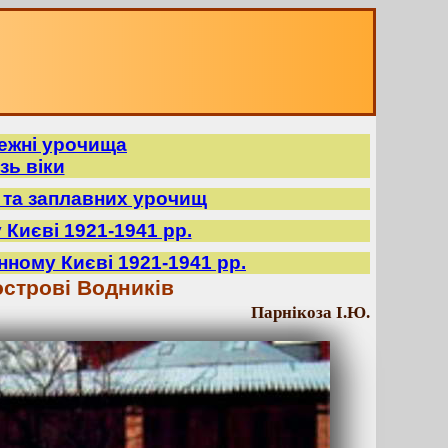
режні урочища
зь віки
в та заплавних урочищ
 Києві 1921-1941 рр.
нному Києві 1921-1941 рр.
острові Водників
Парнікоза І.Ю.