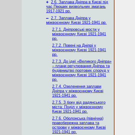
+
2.6. Заплава Дніпра в Києві під
час Перших визвольних змагань
1917-1921 рр.
–
2.7. Заплава Дніпра у
міжвоєнному Києві 1921-1941 рр.
2.7.1. Дніпровські мости у
міжвоєнному Києві 1921-1941
рр.
2.7.2. Повені на Дніпрі у
міжвоєнному Києві 1921-1941
рр.
2.7.3. До ідеї «Великого Дніпра»
– плани регулювання Дніпра та
будівництво портових споруд у
міжвоєнному Києві 1921-1941
рр.
2.7.4. Озеленення заплави
Дніпра у міжвоєнному Києві
1921-1941 рр.
2.7.5. З боку від радянського
міста: Поділ у міжвоєнному
Києві 1921-1941 рр.
2.7.6. Оболонська (північна)
правобережна заплава та
острови у міжвоєнному Києві
1921-1941 рр.