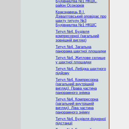
Будівництва №1 НКШС,
район Осокорків
Краєзнавець В.І.
Дзівалтовський оповідає про
шахту титулу №3
Будівництва №1 НКШС
Титул №4. Будівля
компресорної (загальний
зовнішній вигляд)
Титул №4. Загальна
панорама шахтної площадки
Титул №4. Житлове селище
у шахтної площадки
Титул №4. Лебідка шахтного
підйому
Титул №4. Компресорна
(загальний внутрішній
вигляд). Права частина
панорамного знімка
Титул №4. Компресорна
(загальний внутрішній
вигляд). Ліва частина
панорамного знімку
Титул №4. Будівля фідерної
підстанції