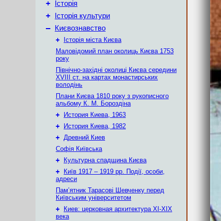
+
Історія
+
Історія культури
–
Києвознавство
+
Історія міста Києва
Маловідомий план околиць Києва 1753
року
Північно-західні околиці Києва середини
XVIII ст. на картах монастирських
володінь
Плани Києва 1810 року з рукописного
альбому К. М. Бороздіна
+
История Киева, 1963
+
История Киева, 1982
+
Древний Киев
Софія Київська
+
Культурна спадщина Києва
+
Київ 1917 – 1919 рр. Події, особи,
адреси
Пам’ятник Тарасові Шевченку перед
Київським університетом
+
Киев: церковная архитектура XI-XIX
века