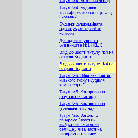
Титул №4. Бетонний завод
Титул №4. Будинки
трансформаторної підстанції
і котельні
Будинки душкомбіната,
гідроакумуляторної та
контори
Дослідники туннелів
будівництва №1 НКШС
Вхід до шахти титулу №4 на
острові Водників
Вхід до шахти титулу №4 на
острові Водників
Титул №5. Збірники повітря
низького тиску і будівля
компресорної
Титул №5. Компресорна
(внутрішній вигляд)
Титул №5. Компресорна
(зовнішній вигляд)
Тутул №5. Загальна
панорама (шахтний
майданчик і житлове
селище). Ліва частина
панорамного знімку