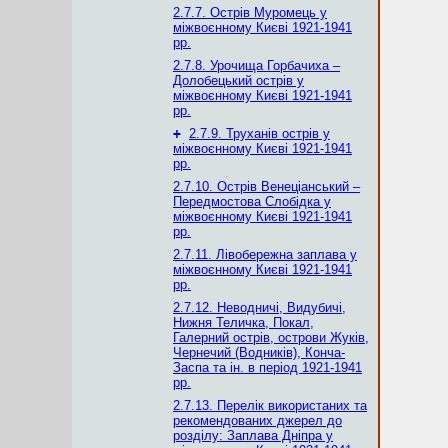
2.7.7. Острів Муромець у
міжвоєнному Києві 1921-1941
рр.
2.7.8. Урочища Горбачиха –
Долобецький острів у
міжвоєнному Києві 1921-1941
рр.
+
2.7.9. Труханів острів у
міжвоєнному Києві 1921-1941
рр.
2.7.10. Острів Венеціанський –
Передмостова Слобідка у
міжвоєнному Києві 1921-1941
рр.
2.7.11. Лівобережна заплава у
міжвоєнному Києві 1921-1941
рр.
2.7.12. Неводничі, Видубичі,
Нижня Теличка, Покал,
Галерний острів, острови Жуків,
Чернечий (Водників), Конча-
Заспа та ін. в період 1921-1941
рр.
2.7.13. Перелік використаних та
рекомендованих джерел до
розділу: Заплава Дніпра у