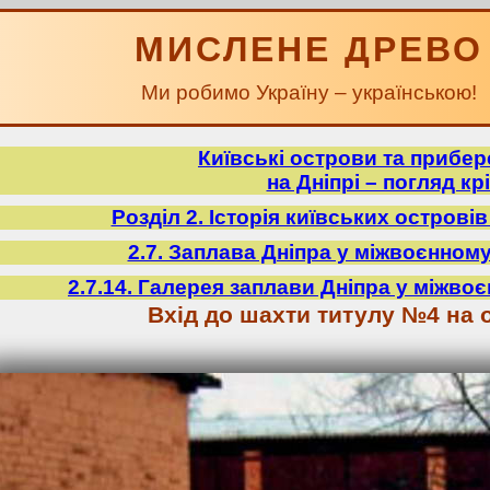
МИСЛЕНЕ ДРЕВО
Ми робимо Україну – українською!
Київські острови та прибе
на Дніпрі – погляд крі
Розділ 2. Історія київських острові
2.7. Заплава Дніпра у міжвоєнному
2.7.14. Галерея заплави Дніпра у міжвоє
Вхід до шахти титулу №4 на 