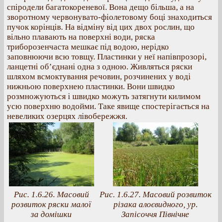
спіродели багатокореневої. Вона дещо більша, а на
зворотному червонувато-фіолетовому боці знаходиться
пучок корінців. На відміну від цих двох рослин, що
вільно плавають на поверхні води, ряска
триборозенчаста мешкає під водою, нерідко
заповнюючи всю товщу. Пластинки у неї напівпрозорі,
ланцетні об’єднані одна з одною. Живляться ряски
шляхом всмоктування речовин, розчинених у воді
нижньою поверхнею пластинки. Вони швидко
розмножуються і швидко можуть затягнути килимом
усю поверхню водойми. Таке явище спостерігається на
невеликих озерцях лівобережжя.
Рис. 1.6.26. Масовий
Рис. 1.6.27. Масовий розвиток
розвиток ряски малої
різака алоєвидного, ур.
за домішки
Запісоччя Північне