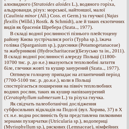
алоєвидного (
Stratoides aloides
L.), водяного горіха,
альдрованди, різух: морської, найтоншої, малої
(
Caulinia minor
(All.) Coss. et Germ.) та гнучкої (
Najas
flexilis
(Willd.) Rostk. & Schmidt), але й таких екзотичних
видів як брасенія Шребера (Szata.., 1977).
В складі водної рослинності пізнього плейстоцену
району Києва зустрічалися рогіз (Typha sp.), їжача
голівка (Sparganium sp.), рдесники (Potamogetanaceae)
та жабурникові (Hydrocharitaceae)(Безусько та ін., 2011).
В складі водної рослинності алереду Польщі (11800-
10700 тис. р. до н.е.) вказуються теплолюбні латаття
біле, глечики жовті та кушир занурений (Szata.., 1977).
Оптимум голоцену припадає на атлантичний період
(7700-5100 тис. р. до.н.е.), коли в Польщі
спостерігається поширення на північ теплолюбних
водних рослин, таких як кушир напівзанурений
(
Ceratophyllum submersum
L.) та різуха гнучка.
Як свідчать палеоботанічні дослідження
субфосильних відкладів на Подолі (вул. Хорива, 37) в Х
ст. н.е. водна рослинність була представлена пилковими
зернами пухирчатки (Utricularia sp.), водопериці
(Myriophyllum sp.), ряскових (Lemnaceae), німфейних