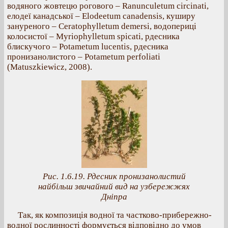
водяного жовтецю рогового – Ranunculetum circinati,
елодеї канадської – Elodeetum canadensis, куширу
зануреного – Ceratophylletum demersi, водопериці
колосистої – Myriophylletum spicati, рдесника
блискучого – Potametum lucentis, рдесника
пронизанолистого – Potametum perfoliati
(Matuszkiewicz, 2008).
Рис. 1.6.19. Рдесник пронизанолистий
найбільш звичайний вид на узбережжях
Дніпра
Так, як композиція водної та частково-прибережно-
водної рослинності формується відповідно до умов