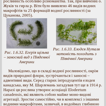
рослинність особливо різноманітна. Так, при вивченні о.
Жуків та гирла р. Віти було виявлено 46 видів водних
макрофітів та 25 формацій водної рослинності (за
Цуканова, 2005).
Рис. 1.6.33. Елодея Нуталя
Рис. 1.6.32. Егерія щільна
натомість походить з
– заносний вид з Південної
Північної Америки
Америки
Маловідомо, що в складі водної рослинності, окрім
видів природної флори, зустрічаються і заносні –
адвентивні види. Серед старих інтродуцентів елодея
канадська, яку М. Шарлемань загадував тут ще в 1914 р.
Наразі ця рослина утворює асоціації Elodeetum
canadensis, які являють собою майже моно-видові
агрегації. Зростає самостійно, чи в комплексі з іншими
водними макрофітами, зазвичай, в водоймах глибиною