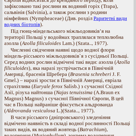
Європи відноситься до крейдяного періоду, коли
зафіксовано такі рослини як водяний горіх (Trapa),
сальвінія (Salvinia), а також рослини з родини
німфейних (Nympheaceae) (Див. розділ
Раритетні види
водних біотопів
).
Під гюнц-міндельського міжльодовиків’я на
території Польщі у водоймах траплялася теплолюбна
азолла (
Azolla filiculoides
Lam.) (Szata.., 1977).
Численні свідчення наявні щодо водної флори
міндель-рісського міжльодовиків`я з сусідньої Польщі.
Серед водних рослин відмічені такі види: азолла (
Azolla
filiculoides
), яка наразі зустрічається в Північній
Америці, брасенія Шребера (
Brasenia schreberi
J. F.
Gmel.) – наразі зростає в Північній Америці, евріала
страхітлива (
Euryale ferox
Salisb.) з сучасної Східної
Азії, різуха найтонша (
Najas tenuissima
(A.Braun ex
Magnus) Magnus) з сучасної Північної Європи, В цей
час в Польщі найраніше фіксується альдрованда
(
Aldrovanda vesiculosa
L.)(Szata.., 1977).
В часи рісського (дніпровського) зледеніння
відмічено наявність в складі водної рослинності Польщі
таких видів, як водяний жовтець (
Batrachium
),
водопериця (
Myriophyllum
), зокрема водопериця