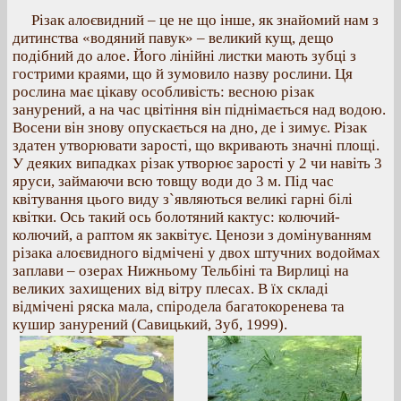
Різак алоєвидний – це не що інше, як знайомий нам з
дитинства «водяний павук» – великий кущ, дещо
подібний до алое. Його лінійні листки мають зубці з
гострими краями, що й зумовило назву рослини. Ця
рослина має цікаву особливість: весною різак
занурений, а на час цвітіння він піднімається над водою.
Восени він знову опускається на дно, де і зимує. Різак
здатен утворювати зарості, що вкривають значні площі.
У деяких випадках різак утворює зарості у 2 чи навіть 3
яруси, займаючи всю товщу води до 3 м. Під час
квітування цього виду з`являються великі гарні білі
квітки. Ось такий ось болотяний кактус: колючий-
колючий, а раптом як заквітує. Ценози з домінуванням
різака алоєвидного відмічені у двох штучних водоймах
заплави – озерах Нижньому Тельбіні та Вирлиці на
великих захищених від вітру плесах. В їх складі
відмічені ряска мала, спіродела багатокоренева та
кушир занурений (Савицький, Зуб, 1999).