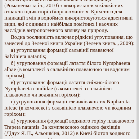
(Романенко та ін., 2010) з використанням кількісних
ознак та індикаторів біорізноманіття. Крім того для
індикації змін в водоймах використовуються адвентивні
види, які є одними з найбільш помітних і наочних
наслідків антропогенного впливу на природу.
Водна рослинність включає рідкісні угруповання, що
занесені до Зеленої книги України (Зелена книга.., 2009):
а) угруповання формації сальвінії плаваючої
Salvinieta natantis;
б) угруповання формації латаття білого Nymphaeeta
albae (в комплексі з сальвінією плаваючою чи водяним
горіхом);
в) угруповання формації латаття сніжно-білого
Nymphaeeta candidae (в комплексі з сальвінією
плаваючою чи водяним горіхом);
г) угруповання формації глечиків жовтих Nuphareta
luteae (в комплексі з сальвінією плаваючою чи водяним
горіхом);
д) угруповання формації водяного горіху плаваючого
Trapeta natantis. За комплексною оцінкою фахівців
(Дідух Я. П., Альошкіна, 2012) в Києві біотоп водяного