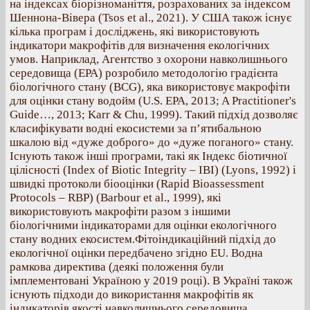
на індексах біорізноманіття, розрахованих за індексом
Шеннона-Вівера (Tsos et al., 2021). У США також існує
кілька програм і досліджень, які використовують
індикатори макрофітів для визначення екологічних
умов. Наприклад, Агентство з охорони навколишнього
середовища (EPA) розробило методологію градієнта
біологічного стану (BCG), яка використовує макрофіти
для оцінки стану водойм (U.S. EPA, 2013; A Practitioner's
Guide…, 2013; Karr & Chu, 1999). Такий підхід дозволяє
класифікувати водні екосистеми за п’ятибальною
шкалою від «дуже доброго» до «дуже поганого» стану.
Існують також інші програми, такі як Індекс біотичної
цілісності (Index of Biotic Integrity – IBI) (Lyons, 1992) і
швидкі протоколи біооцінки (Rapid Bioassessment
Protocols – RBP) (Barbour et al., 1999), які
використовують макрофіти разом з іншими
біологічними індикаторами для оцінки екологічного
стану водних екосистем.Фітоіндикаційний підхід до
екологічної оцінки передбачено згідно EU. Водна
рамкова директива (деякі положення були
імплементовані Україною у 2019 році). В Україні також
існують підходи до використання макрофітів як
індикаторів якості навколишнього середовища