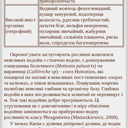
триборозенчаста
Водяний жовтець фенхелевидний,
кушир занурений, водопериця
Високий вміст
колосиста, рдесник гребінчастий,
органіки
латаття біле, вольфія некоренева,
(евтрофний)
пухирник звичайний, жабурник
звичайний, сальвінія плаваюча, ряска
мала, спіроделла багатокоренева
Окремої уваги заслуговують рослинні комплекси
невеликих водойм з стоячою водою, з домінуванням
плавушника болотяного (
Hottonia palustris
) чи
виринниці (
Callitriche sp
) – союз Hottonion, які
поширені на заплаві в невеликих пост-повеневих озерах
та калюжах, а також вільшаниках. Плавушник зокрема
полюбляє невеликі глибини та органічну базу. Глибина
водойм в яких він розвивається зазвичай не перевищує 1
м. Тож такі водойми добре прогріваються. Ці
угруповання не є довговічними і в міру обміління
водойми замінюються на прибережно-водну
рослинність класу Phragmitetea (Matuszkiewicz, 2008).
У межах Києва є ділянки дніпрової долини, де водна