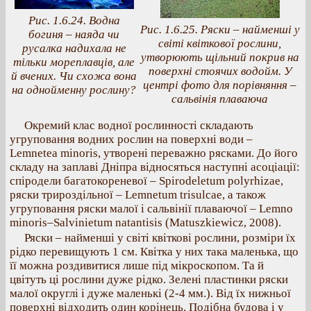
Рис. 1.6.24. Водна
Рис. 1.6.25. Ряски – найменші у
богиня – наяда чи
світі квіткової рослини,
русалка надихала не
утворюють щільний покрив на
тільки мореплавців, але
поверхні стоячих водойм. У
й вчених. Чи схожа вона
центрі фото для порівняння –
на однойменну рослину?
сальвінія плаваюча
Окремий клас водної рослинності складають
угруповання водних рослин на поверхні води –
Lemnetea minoris, утворені переважно рясками. До його
складу на заплаві Дніпра відносяться наступні асоціації:
спіродели багатокореневої – Spirodeletum polyrhizae,
ряски трироздільної – Lemnetum trisulcae, а також
угруповання ряски малої і сальвінії плаваючої – Lemno
minoris–Salvinietum natantisis (Matuszkiewicz, 2008).
Ряски – найменші у світі квіткові рослини, розміри їх
рідко перевищують 1 см. Квітка у них така маленька, що
її можна роздивитися лише під мікроскопом. Та й
цвітуть ці рослини дуже рідко. Зелені пластинки ряски
малої округлі і дуже маленькі (2-4 мм.). Від їх нижньої
поверхні відходить один корінець. Подібна будова і у