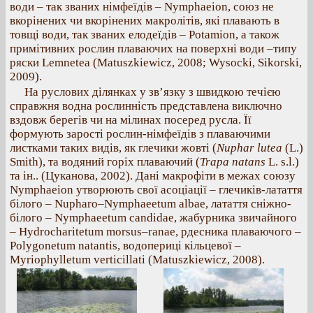
води – так званих німфеїдів – Nymphaeion, союз не
вкорінених чи вкорінених макролітів, які плавають в
товщі води, так званих елодеїдів – Potamion, а також
примітивних рослин плаваючих на поверхні води –типу
ряски Lemnetea (Matuszkiewicz, 2008; Wysocki, Sikorski,
2009).
На руслових ділянках у зв’язку з швидкою течією
справжня водна рослинність представлена виключно
вздовж берегів чи на мілинах посеред русла. Її
формують зарості рослин-німфеїдів з плаваючими
листками таких видів, як глечики жовті (
Nuphar lutea
(L.)
Smith), та водяний горіх плаваючий (
Trapa natans
L. s.l.)
та ін.. (Цуканова, 2002). Дані макрофіти в межах союзу
Nymphaeion утворюють свої асоціації – глечиків-латаття
білого – Nupharo–Nymphaeetum albae, латаття сніжно-
білого – Nymphaeetum candidae, жабурника звичайного
– Hydrocharitetum morsus–ranae, рдесника плаваючого –
Polygonetum natantis, водопериці кільцевої –
Myriophylletum verticillati (Matuszkiewicz, 2008).