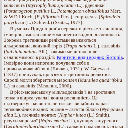
колосиста (
Myriophyllum spicatum
L.), рдесники
(
Potamogeton pusillus
L.,
Potamogeton obtusifolius
Mert.
& W.D.J.Koch, (
P. filiformis
Pers.), спіроделла (
Spirodela
polyrhyza
(L.) Schleid.) (Szata.., 1977).
В умовах Придніпров’я пережити рісське зледеніння,
імовірно, змогли лише компоненти водної рослинності.
Зокрема третинними реліктами вважаються
альдрованда, водяний горіх (
Trapa natans
L.), сальвінія
(
Salvinia natans
All.), з якими ми детальніше
ознайомимося в розділі:
Раритетні види водних біотопів
.
Імовірно вони непогано почували себе в
прильодовиковій зоні (Личков, 1931). W. Gajewski
(1837) припускав, що в якості третинних реліктів в
Європі могли зберегтися марсилея (
Marsilea quadrifolia
L.) та сальвінія (Мельник, 2000).
В рісс-вюрмському міжльодовиків’ї на зростання
тепла в відреагувала і водна рослинність. Це
підтверджує наявність не тільки звичайних наразі
теплолюбних водних рослин – латаття білого (
Nymphaea
alba
L.), глечиків жовтих (
Nuphar lutea
(L.) Smith),
різухи морської (
Najas marina
L.), куширу зануреного
(
Ceratophyllum demersum
L.), сальвінії плаваючої, різака