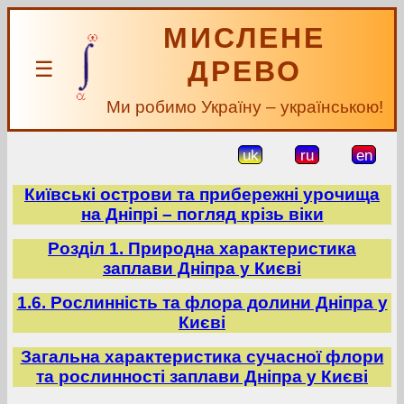
МИСЛЕНЕ
ДРЕВО
☰
Ми робимо Україну – українською!
uk
ru
en
Київські острови та прибережні урочища
на Дніпрі – погляд крізь віки
Розділ 1. Природна характеристика
заплави Дніпра у Києві
1.6. Рослинність та флора долини Дніпра у
Києві
Загальна характеристика сучасної флори
та рослинності заплави Дніпра у Києві