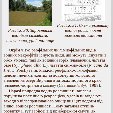
Рис. 1.6.31. Схема розвитку
Рис. 1.6.30. Заростання
водної рослинності
водойми сальвінією
залежно від глибини
плаваючою, ур. Городище
Окрім чітко реофільних чи лімнофільних видів
водних макрофітів існують види, які можуть існувати в
обох умовах, такі як водяний горіх плаваючий, латаття
біле (
Nymphaea аlbа
L.), латаття сніжно-біле (
N. candida
J. et C. Presl.) та ін. Рідкісні реофільно-лімнофільні
ценози глечиків жовтих та водопериці колосистої
виявлені на озері Вирлиця в затоках мористого краю
плавнево-острівного масиву (Савицький, Зуб, 1999).
Наразі природна водна рослинність заплави
порушена постійною рекреацією, ударів їй завдають
заходи з цілеспрямованого очищення цих водойм від
вищої водної рослинності. Тому загалом ступінь
розвитку її тут варіює: від прибережної смуги, як,