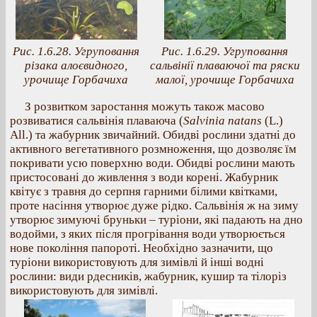
Рис. 1.6.28. Угруповання
Рис. 1.6.29. Угруповання
різака алоєвидного,
сальвінії плаваючої та ряски
урочище Горбачиха
малої, урочище Горбачиха
З розвитком заростання можуть також масово
розвиватися сальвінія плаваюча (
Salvinia natans
(L.)
All.) та жабурник звичайний. Обидві рослини здатні до
активного вегетативного розмноження, що дозволяє їм
покривати усю поверхню води. Обидві рослини мають
пристосовані до живлення з води корені. Жабурник
квітує з травня до серпня гарними білими квітками,
проте насіння утворює дуже рідко. Сальвінія ж на зиму
утворює зимуючі бруньки – туріони, які падають на дно
водойми, з яких після прогрівання води утворюється
нове покоління папороті. Необхідно зазначити, що
туріони використовують для зимівлі й інші водні
рослини: види рдесників, жабурник, кушир та тілоріз
використовують для зимівлі.