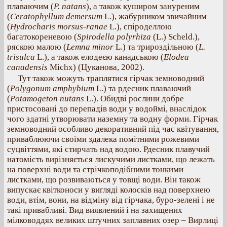
плаваючим (
P. natans
), а також куширом зануреним
(
Ceratophyllum demersum
L.), жабурником звичайним
(
Hydrocharis morsus-ranae
L.), спіроделлою
багатокореневою (
Spirodella polyrhiza
(L.) Scheld.),
ряскою малою (
Lemna minor
L.) та трироздільною (
L.
trisulca
L.), а також елодеєю канадською (
Elodea
canadensis
Michx) (Цуканова, 2002).
Тут також можуть траплятися гірчак земноводний
(
Polygonum amphybium
L.) та рдесник плаваючий
(
Potamogeton nutans
L.). Обидві рослини добре
пристосовані до перепадів води у водоймі, внаслідок
чого здатні утворювати наземну та водну форми. Гірчак
земноводний особливо декоративний під час квітування,
приваблюючи своїми здалека помітними рожевими
суцвіттями, які стирчать над водою. Рдесник плавучий
натомість вирізняється лискучими листками, що лежать
на поверхні води та стрічкоподібними тонкими
листками, що розвиваються у товщі води. Він також
випускає квітконоси у вигляді колосків над поверхнею
води, втім, вони, на відміну від гірчака, буро-зелені і не
такі привабливі. Вид виявлений і на захищених
мілководдях великих штучних заплавних озер – Вирлиці