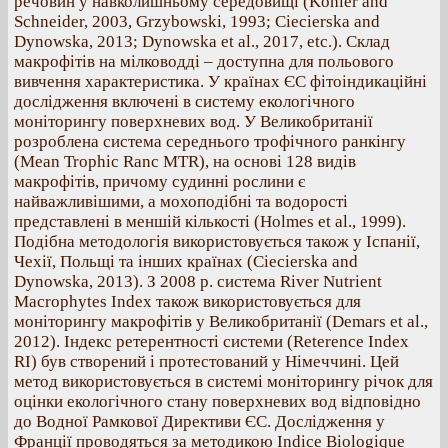
речовин у навколишньому середовищі (Kohler and
Schneider, 2003, Grzybowski, 1993; Ciecierska and
Dynowska, 2013; Dynowska et al., 2017, etc.). Склад
макрофітів на мілководді – доступна для польового
вивчення характеристика. У країнах ЄС фітоіндикаційні
дослідження включені в систему екологічного
моніторингу поверхневих вод. У Великобританії
розроблена система середнього трофічного ранкінгу
(Mean Trophic Ranc MTR), на основі 128 видів
макрофітів, причому судинні рослини є
найважливішими, а мохоподібні та водорості
представлені в меншій кількості (Holmes et al., 1999).
Подібна методологія використовується також у Іспанії,
Чехії, Польщі та інших країнах (Ciecierska and
Dynowska, 2013). З 2008 р. система River Nutrient
Macrophytes Index також використовується для
моніторингу макрофітів у Великобританії (Demars et al.,
2012). Індекс ретерентності системи (Reterence Index
RI) був створений і протестований у Німеччині. Цей
метод використовується в системі моніторингу річок для
оцінки екологічного стану поверхневих вод відповідно
до Водної Рамкової Директиви ЄС. Дослідження у
Франції проводяться за методикою Indice Biologique