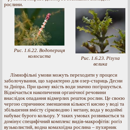
рослини.
Рис. 1.6.22. Водопериця
колосиста
Рис. 1.6.23. Різуха
велика
Лімнофільні умови можуть переходити у процеси
заболочування, що характерно для озер-стариць Десни
та Дніпра. При цьому якість води значно погіршується.
Відмічається накопичення органічної речовини
внаслідок опадання відмерлих решток рослин. Це своєю
чергою спричинює зменшення кількості кисню у воді та
збільшення вмісту сірководню і метану, вода у водоймі
набуває бурого кольору. У таких умовах розвивається та
домінує специфічний комплекс видів-макрофітів: рогіз
вузьколистий, водна комахоїдна рослина – пухирник