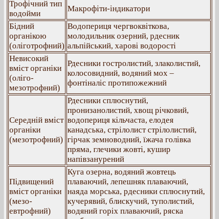
Трофічний тип
Макрофіти-індикатори
водойми
Бідний
Водопериця чергвоквіткова,
органікою
молодильник озерний, рдесник
(оліготрофний)
альпійський, харові водорості
Невисокий
Рдесники гостролистий, злаколистий,
вміст органіки
колосовидний, водяний мох –
(оліго-
фонтіналіс протипожежний
мезотрофний)
Рдесники сплюснутий,
пронизанолистий, хвощ річковий,
Середній вміст
водопериця кільчаста, елодея
органіки
канадська, стрілолист стрілолистий,
(мезотрофний)
гірчак земноводний, їжача голівка
пряма, глечики жовті, кушир
напівзанурений
Куга озерна, водяний жовтець
Підвищений
плаваючий, лепешняк плаваючий,
вміст органіки
наяда морська, рдесники сплюснутий,
(мезо-
кучерявий, блискучий, туполистий,
евтрофний)
водяний горіх плаваючий, ряска