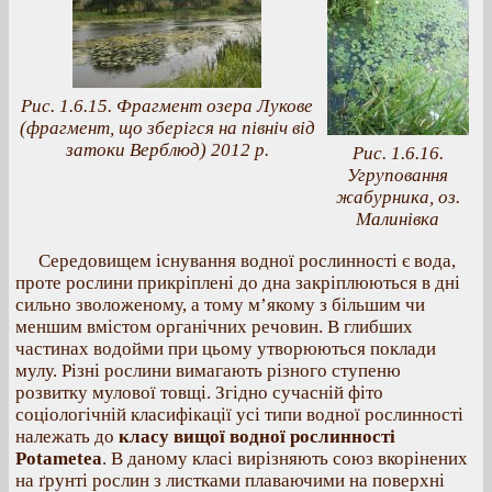
Рис. 1.6.15. Фрагмент озера Лукове
(фрагмент, що зберігся на північ від
затоки Верблюд) 2012 р.
Рис. 1.6.16.
Угруповання
жабурника, оз.
Малинівка
Середовищем існування водної рослинності є вода,
проте рослини прикріплені до дна закріплюються в дні
сильно зволоженому, а тому м’якому з більшим чи
меншим вмістом органічних речовин. В глибших
частинах водойми при цьому утворюються поклади
мулу. Різні рослини вимагають різного ступеню
розвитку мулової товщі. Згідно сучасній фіто
соціологічній класифікації усі типи водної рослинності
належать до
класу вищої водної рослинності
Potametea
. В даному класі вирізняють союз вкорінених
на ґрунті рослин з листками плаваючими на поверхні