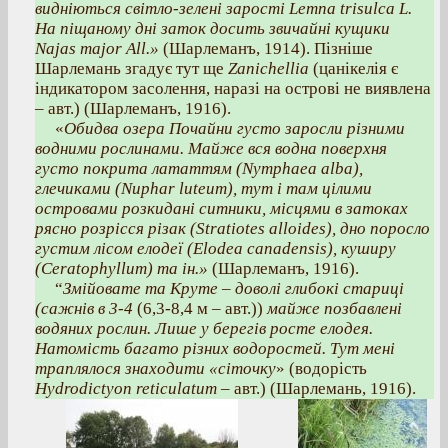
видніються світло-зелені зарості Lemna trisulca L.
На піщаному дні заток досить звичайні кущики
Najas major All.»
(Шарлеманъ, 1914). Пізніше
Шарлемань згадує тут ще
Zanichellіa
(цанікелія є
індикатором засолення, наразі на острові не виявлена
– авт.) (Шарлеманъ, 1916).
«
Обидва озера Почайни густо заросли різними
водними рослинами. Майже вся водна поверхня
густо покрита лататтям (Nymphaea alba),
глечиками (Nuphar luteum), тут і там цілими
островами розкидані ситники, місцями в затоках
рясно розрісся різак (Stratiotes alloides), дно поросло
густим лісом елодеї (Elodea canadensis), куширу
(Ceratophyllum) та ін.»
(Шарлеманъ, 1916).
“
Змійовате та Круте – доволі глибокі стариці
(сажнів в 3-4
(6,3-8,4 м – авт.))
майже позбавлені
водяних рослин. Лише у берегів росте елодея.
Натомість багато різних водоростей. Тут мені
траплялося знаходити «сіточку
» (водорість
Hydrodictyon reticulatum –
авт.) (Шарлемань, 1916).