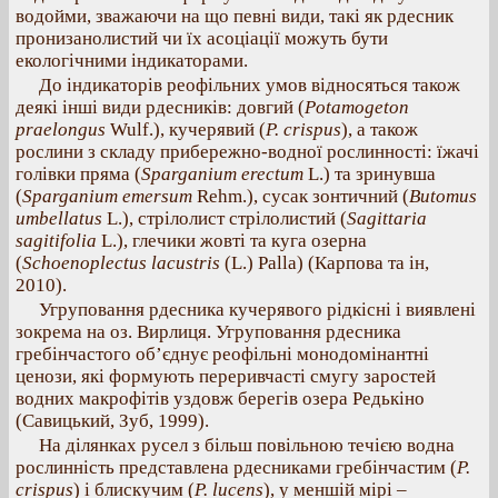
водойми, зважаючи на що певні види, такі як рдесник
пронизанолистий чи їх асоціації можуть бути
екологічними індикаторами.
До індикаторів реофільних умов відносяться також
деякі інші види рдесників: довгий (
Potamogeton
praelongus
Wulf.), кучерявий (
Р. crispus
), а також
рослини з складу прибережно-водної рослинності: їжачі
голівки пряма (
Sparganium erectum
L.) та зринувша
(
Sparganium emersum
Rehm.), сусак зонтичний (
Butomus
umbellatus
L.), стрілолист стрілолистий (
Sagittaria
sagitifolia
L.), глечики жовті та куга озерна
(
Schoenoplectus lacustris
(L.) Palla) (Карпова та ін,
2010).
Угруповання рдесника кучерявого рідкісні і виявлені
зокрема на оз. Вирлиця. Угруповання рдесника
гребінчастого об’єднує реофільні монодомінантні
ценози, які формують переривчасті смугу заростей
водних макрофітів уздовж берегів озера Редькіно
(Савицький, Зуб, 1999).
На ділянках русел з більш повільною течією водна
рослинність представлена рдесниками гребінчастим (
P.
crispus
) і блискучим (
P. lucens
), у меншій мірі –