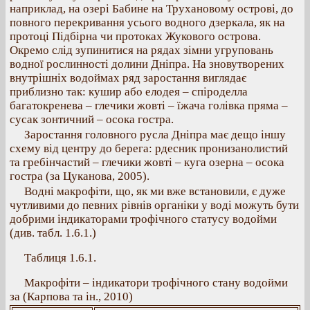
наприклад, на озері Бабине на Трухановому острові, до
повного перекривання усього водного дзеркала, як на
протоці Підбірна чи протоках Жукового острова.
Окремо слід зупинитися на рядах зімни угруповань
водної рослинності долини Дніпра. На зновутворених
внутрішніх водоймах ряд заростання виглядає
приблизно так: кушир або елодея – спіроделла
багатокренева – глечики жовті – їжача голівка пряма –
сусак зонтичний – осока гостра.
Заростання головного русла Дніпра має дещо іншу
схему від центру до берега: рдесник пронизанолистий
та гребінчастий – глечики жовті – куга озерна – осока
гостра (за Цуканова, 2005).
Водні макрофіти, що, як ми вже встановили, є дуже
чутливими до певних рівнів органіки у воді можуть бути
добрими індикаторами трофічного статусу водойми
(див. табл. 1.6.1.)
Таблиця 1.6.1.
Макрофіти – індикатори трофічного стану водойми
за (Карпова та ін., 2010)