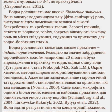
зелені, в лутовках по 3-4, по краю зубчасті
(Старовойтова, 2012).
Водна рослинність має високе
біологічне значення
.
Вона виконує водоочищувальну (фіто-санітарну) роль,
виступає місцем помешкання великої кількості
безхребетних та хребетних тварин. Зарості глечиків,
латаття та водяного горіху, зокрема виконують важливу
роль як місця гніздування, годування та прихистку для
водно-болотяних птахів.
Водна рослинність також має високе практичне –
індикаторне значення
. Реакцією на значне забруднення
європейських водойм наприкінці 20 століття було
впровадження в практику методик оцінки стану води
(Тут і далі див. статті Prokopuk M.S., Zub L.M.). Окрім
хімічних методів широко використовуваними є методи
біоіндикації. Адже як ми зазначили вище гідрологічний
та гідрохімічний стан водойми впливає на організми, які
там мешкають (Norman, 2000). Саме водні макрофіти є
одним з біологічних елементів найбільш придатних для
оцінки екологічного стану водойм (Schaumburg and al.,
2004; Tarkowska-Kukuryk, 2022; Bytyçi et al., 2022).
Вони здатні реагувати на зміни концентрації поживних