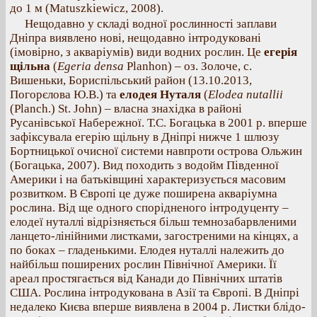
до 1 м (Matuszkiewicz, 2008).
Нещодавно у складі водної рослинності заплави
Дніпра виявлено нові, нещодавно інтродуковані
(імовірно, з акваріумів) види водних рослин. Це
егерія
щільна
(
Egeria densa
Planhon) – оз. Золоче, с.
Вишеньки, Бориспільський район (13.10.2013,
Погорєлова Ю.В.) та
елодея Нуталя
(
Elodea nutallii
(Planch.) St. John) – власна знахідка в районі
Русанівської Набережної. Т.С. Богацька в 2001 р. вперше
зафіксувала егерію щільну в Дніпрі нижче 1 шлюзу
Бортницької очисної системи навпроти острова Ольжин
(Богацька, 2007). Вид походить з водойм Південної
Америки і на батьківщині характеризується масовим
розвитком. В Європі це дуже поширена акваріумна
рослина. Від ще одного спорідненого інтродуценту –
елодеї нуталлі відрізняється більш темнозабарвленими
ланцето-лінійними листками, загостреними на кінцях, а
по боках – гладенькими. Елодея нуталлі належить до
найбільш поширених рослин Північної Америки. Її
ареал простягається від Канади до Північних штатів
США. Рослина інтродукована в Азії та Європі. В Дніпрі
недалеко Києва вперше виявлена в 2004 р. Листки блідо-