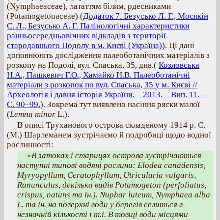
(Nymphaeaceae), лататтям білим, рдесниками
(Potamogetonaceae) (
Додаток 7. Безусько Л. Г., Мосякін
С. Л., Безусько А. Г. Палінологічні характеристики
ранньосередньовічних відкладів з території
стародавнього Подолу в м. Києві (Україна)
). Ці дані
доповнюють дослідження палеоботанічних матеріалів з
розкопу на Подолі, вул. Спаська, 35, див.(
Козловська
Н.А., Пашкевич Г.О., Хамайко Н.В. Палеоботанічні
матеріали з розкопок по вул. Спаська, 35 у м. Києві //
Археологія і давня історія України. – 2013. – Вип. 11. –
С. 90–99.
). Зокрема тут виявлено насіння ряски малої
(
Lemna minor
L.).
В описі Труханового острова складеному 1914 р. Є.
(М.) Шарлеманем зустрічаємо й подробиці щодо водної
рослинності:
«
В затоках і старицях острова зустрічаються
наступні типові водяні рослини: Elodea canadensis,
Myryopyllum, Ceratophyllum, Utricularia vulgaris,
Ranunculus, декілька видів Potamogeton (perfoliatus,
crispus, natans та ін.). Nuphar luteum, Nymphaea alba
L. та ін. на поверхні води у берегів селиться в
незначній кількості і т.і. В товщі води місцями