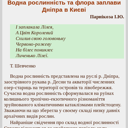
Водна рослинність та флора заплави
Дніпра в Києві
Парнікоза І.Ю.
І заплакала Лілея,
А Цвіт Королевий
Схилив свою головоньку
Червоно-рожеву
На білеє пониклеє
Личенько Лілеї.
Т. Шевченко
Водна рослинність представлена на руслі р. Дніпра,
заострівного рукава р. Десни та акваторії численних
озер-стариць на території островів та лівобережжя.
Сучасна водна рослинність сформувалася на руїнах
колишнього тропічно-екзотичного різноманіття
зруйнованого кліматичними катаклізмами плейстоцену.
Зважаючи на що зберегла у своєму складі низку давніх
архаїчних видів рослин.
Найраніше свідчення про склад водної рослинності