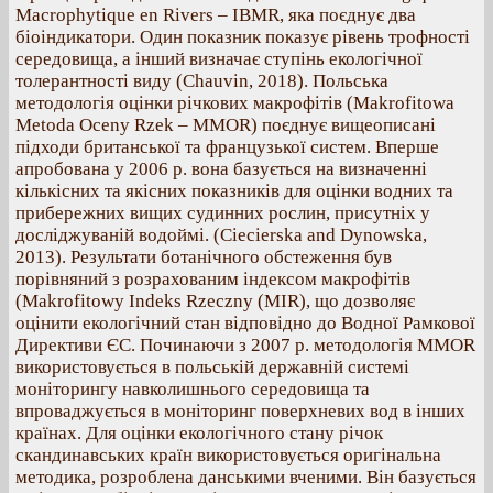
Macrophytique en Rivers – IBMR, яка поєднує два
біоіндикатори. Один показник показує рівень трофності
середовища, а інший визначає ступінь екологічної
толерантності виду (Chauvin, 2018). Польська
методологія оцінки річкових макрофітів (Makrofitowa
Metoda Oceny Rzek – MMOR) поєднує вищеописані
підходи британської та французької систем. Вперше
апробована у 2006 р. вона базується на визначенні
кількісних та якісних показників для оцінки водних та
прибережних вищих судинних рослин, присутніх у
досліджуваній водоймі. (Ciecierska and Dynowska,
2013). Результати ботанічного обстеження був
порівняний з розрахованим індексом макрофітів
(Makrofitowy Indeks Rzeczny (MIR), що дозволяє
оцінити екологічний стан відповідно до Водної Рамкової
Директиви ЄС. Починаючи з 2007 р. методологія MMOR
використовується в польській державній системі
моніторингу навколишнього середовища та
впроваджується в моніторинг поверхневих вод в інших
країнах. Для оцінки екологічного стану річок
скандинавських країн використовується оригінальна
методика, розроблена данськими вченими. Він базується