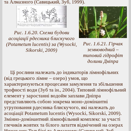
та Алмазного (Савицький, Зуб, 1999).
Рис. 1.6.20. Схема будови
асоціації рдесника блискучого
Рис. 1.6.21. Гірчак
(Potametum lucentis) за (Wysocki,
земноводний –
Sikorski, 2009)
типовий гідрофіт
долини Дніпра
Ці рослини належать до індикаторів лімнофільних
(від грецького лімне – озеро) умов, що
характеризуються процесами замулення та збільшення
трофності води (Зуб та ін., 2004). Типовий лімнофільний
елемент у заростанні водойм заплави Дніпра
представляють собою зокрема моно-домінантні
угруповання рдесника блискучого, які належать до
асоціації Potametum lucentis (Wysocki, Sikorski, 2009).
Змінно-домінантний лімнофільний комплекс за участі
глечиків жовтих та білого латаття відмічений на озерах
Нижньому Тельбіні та Алмазному (Савицький, Зуб,