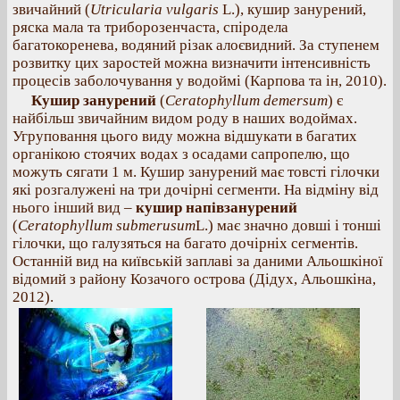
звичайний (
Utricularia vulgaris
L.), кушир занурений,
ряска мала та триборозенчаста, спіродела
багатокоренева, водяний різак алоєвидний. За ступенем
розвитку цих заростей можна визначити інтенсивність
процесів заболочування у водоймі (Карпова та ін, 2010).
Кушир занурений
(
Ceratophyllum demersum
) є
найбільш звичайним видом роду в наших водоймах.
Угруповання цього виду можна відшукати в багатих
органікою стоячих водах з осадами сапропелю, що
можуть сягати 1 м. Кушир занурений має товсті гілочки
які розгалужені на три дочірні сегменти. На відміну від
нього інший вид –
кушир напівзанурений
(
Ceratophyllum submerusum
L.) має значно довші і тонші
гілочки, що галузяться на багато дочірніх сегментів.
Останній вид на київській заплаві за даними Альошкіної
відомий з району Козачого острова (Дідух, Альошкіна,
2012).