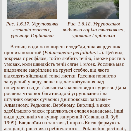
Рис. 1.6.17. Угруповання
Рис. 1.6.18. Угруповання
глечиків жовтих,
водяного горіха плаваючого,
урочище Горбачиха
урочище Горбачиха
В товщі води ж поширені елодеїди, такі як рдесник
пронизанолистий (
Potamogeton perfoliatus
L.). Цей вид
зокрема є реофілом, тобто любить течію, і може рости в
умовах, коли швидкість течії сягає 1 м/сек. Рослина має
видовжене закріплене на ґрунті стебло, від якого
відходять яйцевидні тонкі листки. Рдесник повністю
занурений у воду, лише під час квітування над
поверхнею води з`являються колосовидні суцвіття. Дана
рослина утворює багатовидові угруповання і на
штучних озерах сучасної Дніпровської заплави –
Алмазному, Редькино, Вербному, Вирлиці, в яких
здебільшого також трапляються елодея канадська, інші
види рдесників чи кушир занурений (Савицький, Зуб,
1999). Елодеоїди на заплаві Дніпра в Києві формують
асоціації: рдесника гребінчастого – Potametum pectinati,