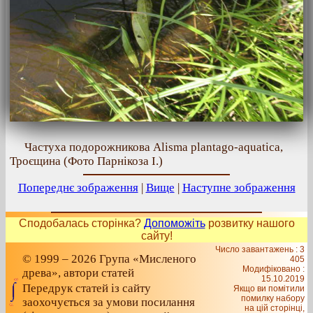
Частуха подорожникова Alisma plantago-aquatica,
Троєщина (Фото Парнікоза І.)
Попереднє зображення
|
Вище
|
Наступне зображення
Сподобалась сторінка?
Допоможіть
розвитку нашого
сайту!
Число завантажень : 3
© 1999 – 2026 Група «Мисленого
405
Модифіковано :
древа», автори статей
15.10.2019
Передрук статей із сайту
Якщо ви помітили
помилку набору
заохочується за умови посилання
на цiй сторiнцi,