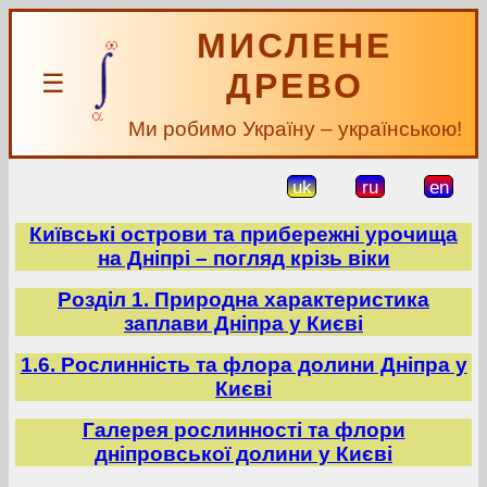
МИСЛЕНЕ
ДРЕВО
☰
Ми робимо Україну – українською!
uk
ru
en
Київські острови та прибережні урочища
на Дніпрі – погляд крізь віки
Розділ 1. Природна характеристика
заплави Дніпра у Києві
1.6. Рослинність та флора долини Дніпра у
Києві
Галерея рослинності та флори
дніпровської долини у Києві