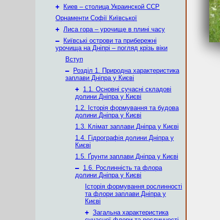
+
Киев – столица Украинской ССР
Орнаменти Софії Київської
+
Лиса гора – урочище в плині часу
–
Київські острови та прибережні
урочища на Дніпрі – погляд крізь віки
Вступ
–
Розділ 1. Природна характеристика
заплави Дніпра у Києві
+
1.1. Основні сучасні складові
долини Дніпра у Києві
1.2. Історія формування та будова
долини Дніпра у Києві
1.3. Клімат заплави Дніпра у Києві
1.4. Гідрографія долини Дніпра у
Києві
1.5. Ґрунти заплави Дніпра у Києві
–
1.6. Рослинність та флора
долини Дніпра у Києві
Історія формування рослинності
та флори заплави Дніпра у
Києві
+
Загальна характеристика
сучасної флори та рослинності