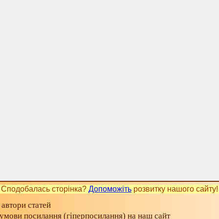
Сподобалась сторінка?
Допоможіть
розвитку нашого сайту!
 автори статей
а умови посилання (гіперпосилання) на наш сайт