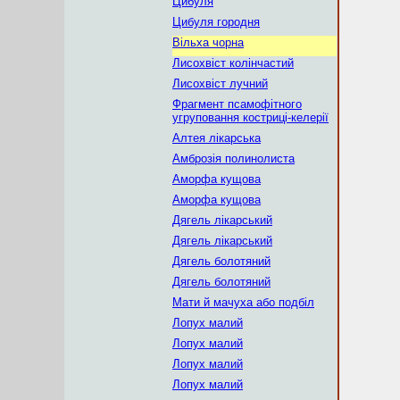
Цибуля
Цибуля городня
Вільха чорна
Лисохвіст колінчастий
Лисохвіст лучний
Фрагмент псамофітного
угруповання костриці-келерії
Алтея лікарська
Амброзія полинолиста
Аморфа кущова
Аморфа кущова
Дягель лікарський
Дягель лікарський
Дягель болотяний
Дягель болотяний
Мати й мачуха або подбіл
Лопух малий
Лопух малий
Лопух малий
Лопух малий