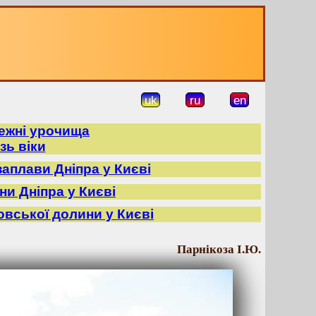
uk
ru
en
режні урочища
зь віки
заплави Дніпра у Києві
ни Дніпра у Києві
овської долини у Києві
Парнікоза І.Ю.