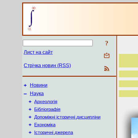
?
Лист на сайт
Стрічка новин (RSS)
+
Новини
–
Наука
+
Археологія
+
Бібліографія
+
Допоміжні історичні дисципліни
+
Економіка
+
Історичні джерела