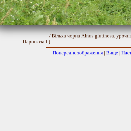
/ Вільха чорна Alnus glutinosa, уроч
Парнікоза І.)
Попереднє зображення
|
Вище
|
Нас