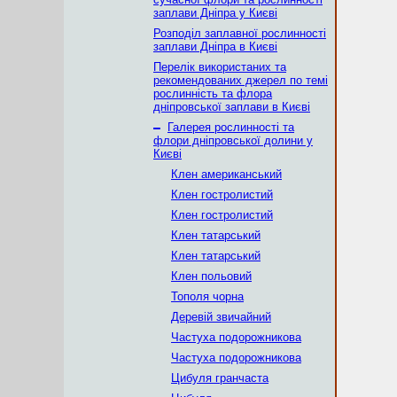
заплави Дніпра у Києві
Розподіл заплавної рослинності
заплави Дніпра в Києві
Перелік використаних та
рекомендованих джерел по темі
рослинність та флора
дніпровської заплави в Києві
–
Галерея рослинності та
флори дніпровської долини у
Києві
Клен американський
Клен гостролистий
Клен гостролистий
Клен татарський
Клен татарський
Клен польовий
Тополя чорна
Деревій звичайний
Частуха подорожникова
Частуха подорожникова
Цибуля гранчаста