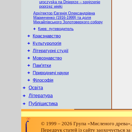
uroczyska na Dnieprze – spojrzenie
poprzez wieki
Архітектор Євгенія Олександрівна
Маринченко (1916-1999) та доля
Михайлівського Золотоверхого собору
+
Киев: путеводитель
+
Краєзнавство
+
Культурологія
+
Літературні студії
+
Мовознавство
+
Пам’ятки
+
Природничі науки
+
Філософія
+
Освіта
+
Література
+
Публіцистика
© 1999 – 2026 Група «Мисленого древа»,
Передрук статей із сайту заохочується з