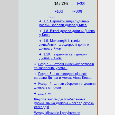
(
14
/ 334)
[+30]
[+100]
[+300]
>>|
+
1.7. Раритетні види судинних
рослин заплави Дніпра у Києві
+
1.8. Вікові дерева долини Дніпра
у Києві
+
1.9. Мохоподібні, гриби,
лишайники та водорості долини
Дніпра у Києві
+
1.10. Тваринний світ долини
Дніпра у Києві
+
Розділ 2. Історія київських островів
та заплавних урочищ
+
Розділ 3. Інші складові цінності
заплави Дніпра в межах міста Києва
+
Розділ 4. Шляхи збереження долини
Дніпра в м. Києві
+
Додатки
Кіеўскія выспы ды прыбярэжныя
ўрочышчы на Дняпры – погляд скрозь
стагоддзі
Wyspy kijowskie i przybrzeżne