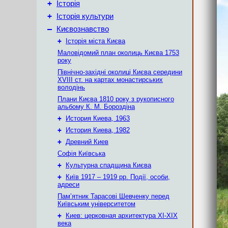
+
Історія
+
Історія культури
–
Києвознавство
+
Історія міста Києва
Маловідомий план околиць Києва 1753
року
Північно-західні околиці Києва середини
XVIII ст. на картах монастирських
володінь
Плани Києва 1810 року з рукописного
альбому К. М. Бороздіна
+
История Киева, 1963
+
История Киева, 1982
+
Древний Киев
Софія Київська
+
Культурна спадщина Києва
+
Київ 1917 – 1919 рр. Події, особи,
адреси
Пам’ятник Тарасові Шевченку перед
Київським університетом
+
Киев: церковная архитектура XI-XIX
века