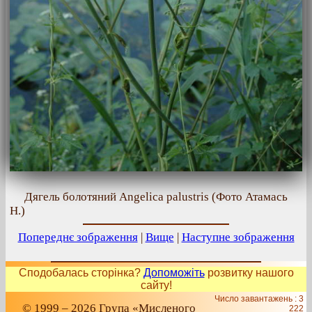
Дягель болотяний Angelica palustris (Фото Атамась
Н.)
Попереднє зображення
|
Вище
|
Наступне зображення
Сподобалась сторінка?
Допоможіть
розвитку нашого
сайту!
Число завантажень : 3
© 1999 – 2026 Група «Мисленого
222