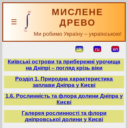
МИСЛЕНЕ
ДРЕВО
☰
Ми робимо Україну – українською!
uk
ru
en
Київські острови та прибережні урочища
на Дніпрі – погляд крізь віки
Розділ 1. Природна характеристика
заплави Дніпра у Києві
1.6. Рослинність та флора долини Дніпра у
Києві
Галерея рослинності та флори
дніпровської долини у Києві