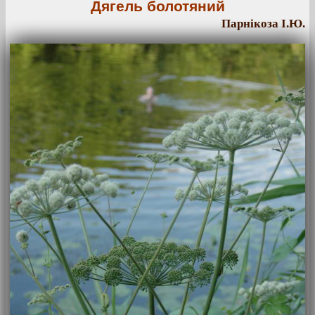
Дягель болотяний
Парнікоза І.Ю.