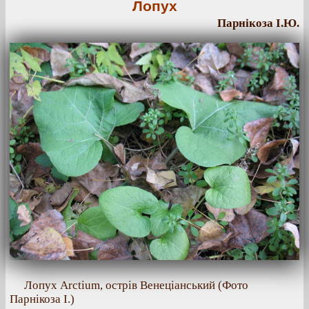
Лопух
Парнікоза І.Ю.
Лопух Arctium, острів Венеціанський (Фото
Парнікоза І.)