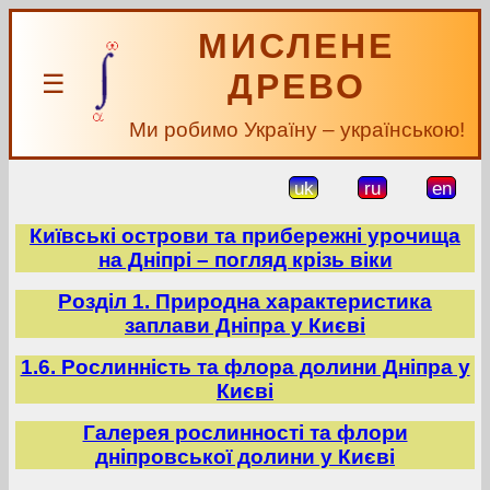
МИСЛЕНЕ
ДРЕВО
☰
Ми робимо Україну – українською!
uk
ru
en
Київські острови та прибережні урочища
на Дніпрі – погляд крізь віки
Розділ 1. Природна характеристика
заплави Дніпра у Києві
1.6. Рослинність та флора долини Дніпра у
Києві
Галерея рослинності та флори
дніпровської долини у Києві