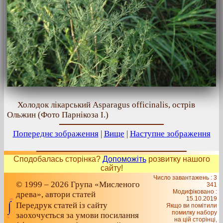
Холодок лікарський Asparagus officinalis, острів
Ольжин (Фото Парнікоза І.)
Попереднє зображення
|
Вище
|
Наступне зображення
Сподобалась сторінка?
Допоможіть
розвитку нашого
сайту!
Число завантажень : 3
© 1999 – 2026 Група «Мисленого
341
Модифіковано :
древа», автори статей
15.10.2019
Передрук статей із сайту
Якщо ви помітили
помилку набору
заохочується за умови посилання
на цiй сторiнцi,