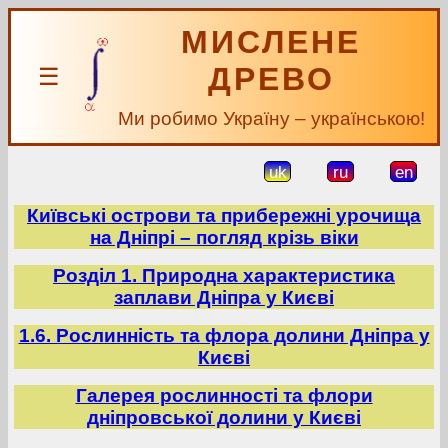
МИСЛЕНЕ
ДРЕВО
☰
Ми робимо Україну – українською!
uk
ru
en
Київські острови та прибережні урочища
на Дніпрі – погляд крізь віки
Розділ 1. Природна характеристика
заплави Дніпра у Києві
1.6. Рослинність та флора долини Дніпра у
Києві
Галерея рослинності та флори
дніпровської долини у Києві