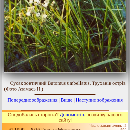
Сусак зонтичний Butomus umbellatus, Труханів острів
(Фото Атамась Н.)
Попереднє зображення
|
Вище
|
Наступне зображення
Сподобалась сторінка?
Допоможіть
розвитку нашого
сайту!
Число завантажень : 2
© 1999 – 2026 Група «Мисленого
594