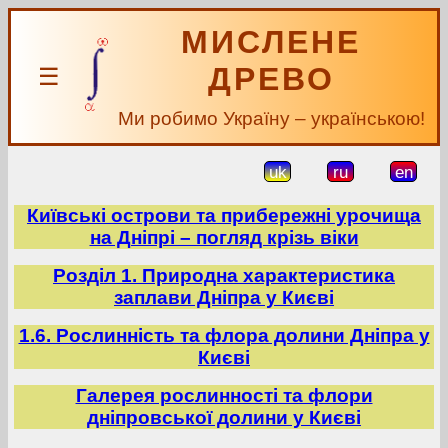
МИСЛЕНЕ
ДРЕВО
☰
Ми робимо Україну – українською!
uk
ru
en
Київські острови та прибережні урочища
на Дніпрі – погляд крізь віки
Розділ 1. Природна характеристика
заплави Дніпра у Києві
1.6. Рослинність та флора долини Дніпра у
Києві
Галерея рослинності та флори
дніпровської долини у Києві