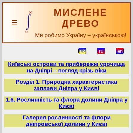
МИСЛЕНЕ
ДРЕВО
☰
Ми робимо Україну – українською!
uk
ru
en
Київські острови та прибережні урочища
на Дніпрі – погляд крізь віки
Розділ 1. Природна характеристика
заплави Дніпра у Києві
1.6. Рослинність та флора долини Дніпра у
Києві
Галерея рослинності та флори
дніпровської долини у Києві