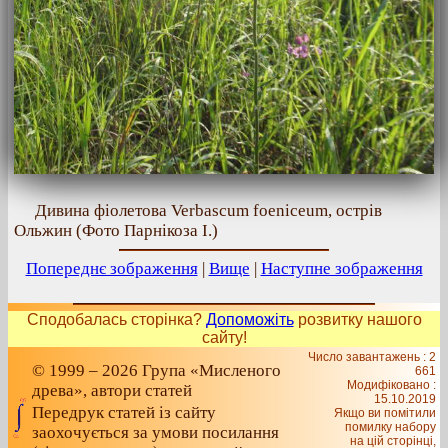
Дивина фіолетова Verbascum foeniceum, острів
Ольжин (Фото Парнікоза І.)
Попереднє зображення
|
Вище
|
Наступне зображення
Сподобалась сторінка?
Допоможіть
розвитку нашого
сайту!
Число завантажень : 2
© 1999 – 2026 Група «Мисленого
661
Модифіковано :
древа», автори статей
15.10.2019
Передрук статей із сайту
Якщо ви помітили
помилку набору
заохочується за умови посилання
на цiй сторiнцi,