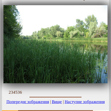
234536
Попереднє зображення
|
Вище
|
Наступне зображення