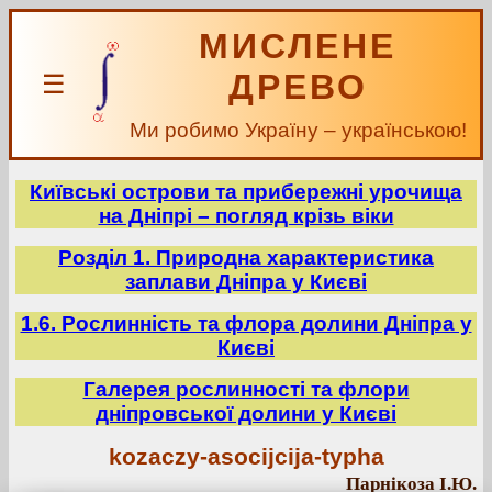
МИСЛЕНЕ
ДРЕВО
☰
Ми робимо Україну – українською!
Київські острови та прибережні урочища
на Дніпрі – погляд крізь віки
Розділ 1. Природна характеристика
заплави Дніпра у Києві
1.6. Рослинність та флора долини Дніпра у
Києві
Галерея рослинності та флори
дніпровської долини у Києві
kozaczy-asocijcija-typha
Парнікоза І.Ю.