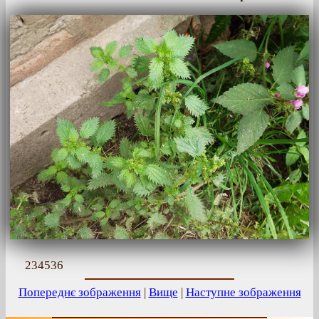
234536
Попереднє зображення
|
Вище
|
Наступне зображення