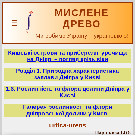
МИСЛЕНЕ
ДРЕВО
☰
Ми робимо Україну – українською!
Київські острови та прибережні урочища
на Дніпрі – погляд крізь віки
Розділ 1. Природна характеристика
заплави Дніпра у Києві
1.6. Рослинність та флора долини Дніпра у
Києві
Галерея рослинності та флори
дніпровської долини у Києві
urtica-urens
Парнікоза І.Ю.