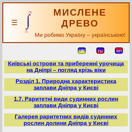
МИСЛЕНЕ
ДРЕВО
☰
Ми робимо Україну – українською!
uk
ru
en
Київські острови та прибережні урочища
на Дніпрі – погляд крізь віки
Розділ 1. Природна характеристика
заплави Дніпра у Києві
1.7. Раритетні види судинних рослин
заплави Дніпра у Києві
Галерея раритетних видів судинних
рослин долини Дніпра у Києві