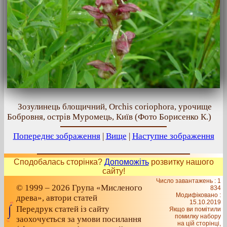
Зозулинець блощичний, Orchis coriophora, урочище
Бобровня, острів Муромець, Київ (Фото Борисенко К.)
Попереднє зображення
|
Вище
|
Наступне зображення
Сподобалась сторінка?
Допоможіть
розвитку нашого
сайту!
Число завантажень : 1
© 1999 – 2026 Група «Мисленого
834
Модифіковано :
древа», автори статей
15.10.2019
Передрук статей із сайту
Якщо ви помітили
помилку набору
заохочується за умови посилання
на цiй сторiнцi,