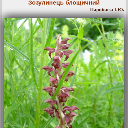
Зозулинець блощичний
Парнікоза І.Ю.