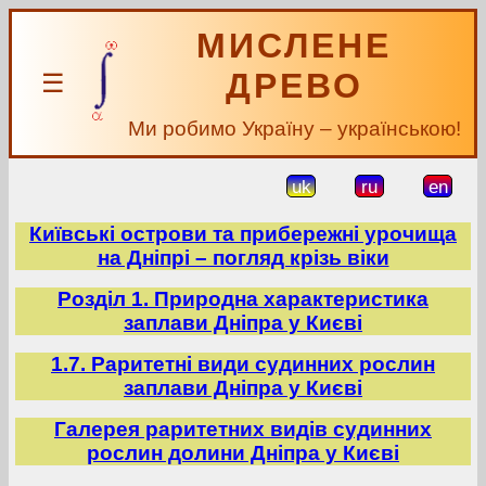
МИСЛЕНЕ
ДРЕВО
☰
Ми робимо Україну – українською!
uk
ru
en
Київські острови та прибережні урочища
на Дніпрі – погляд крізь віки
Розділ 1. Природна характеристика
заплави Дніпра у Києві
1.7. Раритетні види судинних рослин
заплави Дніпра у Києві
Галерея раритетних видів судинних
рослин долини Дніпра у Києві