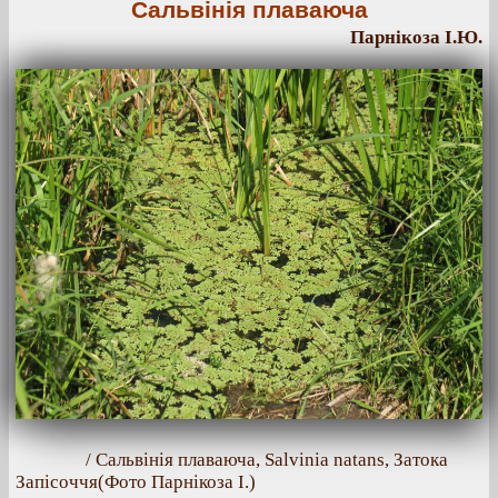
Сальвінія плаваюча
Парнікоза І.Ю.
/ Сальвінія плаваюча, Salvinia natans, Затока
Запісоччя(Фото Парнікоза І.)