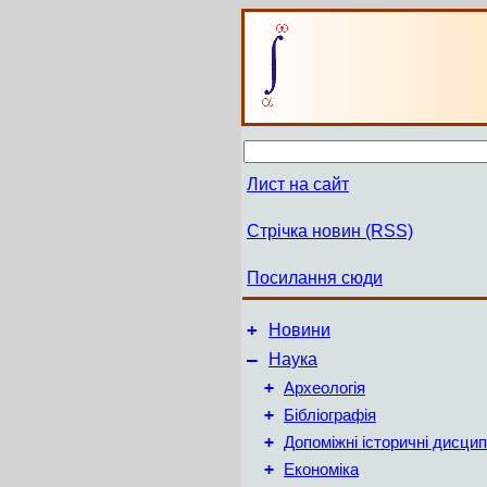
Лист на сайт
Стрічка новин (RSS)
Посилання сюди
+
Новини
–
Наука
+
Археологія
+
Бібліографія
+
Допоміжні історичні дисцип
+
Економіка