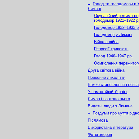
–
Голод та голодомори в У
Лимані
Окупаційний режим і п
голодомор 1921–1922 р
Голодомор 1932–1933 р
Голодомор у Лимані
Війна є війна
Репресії тривають
Голод 1946–1947 рр.
Осмислення пережитог
Друга світова війна
Повоєнне лихоліття
Важке становлення і розв
У самостійній Україні
Лиман і навколо нього
Видатні люди з Лимана
+
Роздуми про буття рідн
Післямова
Використана література
Фотогалерея