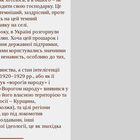
годити свою господарку. Це
темніший, заздрісний, проте
сь на цей темний
вку на селі.
оку, в Україні розгорнули
лян. Хоча цей прошарок і
ння державної підтримки,
зами користувались значними
 ненависть, особливо до тих,
нства, а стан інтелігенції
 1920–1929 рр., або як її
ук «ворогів народу» і
 «Ворогом народу» виявився у
з його власною територією та
осії – Курщина,
лжя), та цілі регіони
, що під локомотив
молдавани, інші
ї ідеології, це як знахідка