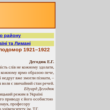
го району
їні та Лимані
олодомор 1921–1922
Дегодюк Е.Г.
ість слів не кожному здолати,
 кожному ярмо образою пече,
і недруг вже змогли пізнати, –
 воля є звичайний стан речей.
Едуард Дегодюк
вицький режим в Україні
ого приводу є його особистою
 наук, професору
університету ім. Т.Г.