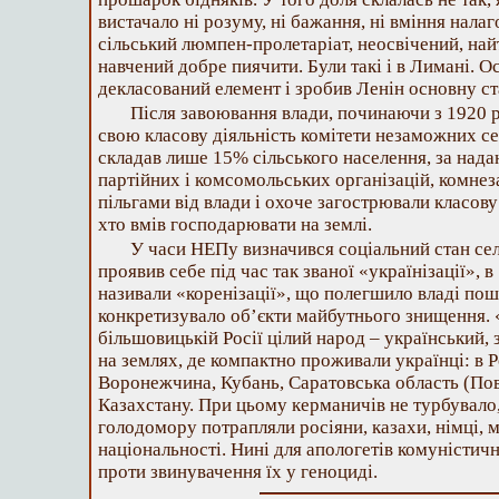
вистачало ні розуму, ні бажання, ні вміння нала
сільський люмпен-пролетаріат, неосвічений, най
навчений добре пиячити. Були такі і в Лимані. О
декласований елемент і зробив Ленін основну ста
Після завоювання влади, починаючи з 1920 р
свою класову діяльність комітети незаможних се
складав лише 15% сільського населення, за нада
партійних і комсомольських організацій, комне
пільгами від влади і охоче загострювали класову
хто вмів господарювати на землі.
У часи НЕПу визначився соціальний стан селя
проявив себе під час так званої «українізації», в
називали «коренізації», що полегшило владі пош
конкретизувало об’єкти майбутнього знищення.
більшовицькій Росії цілий народ – український, 
на землях, де компактно проживали українці: в Р
Воронежчина, Кубань, Саратовська область (Пово
Казахстану. При цьому керманичів не турбувало
голодомору потрапляли росіяни, казахи, німці, 
національності. Нині для апологетів комуністично
проти звинувачення їх у геноциді.