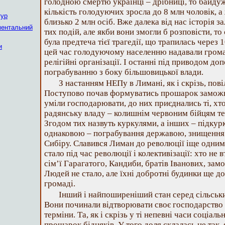
голодною смертю українці – дрібниці, то байду
кількість голодуючих зросла до 8 млн чоловік, 
тур
близько 2 млн осіб. Вже далека від нас історія 
ментальний
тих подій, але якби вони змогли б розповісти, то
була предтеча тієї трагедії, що трапилась через
и
цей час голодуючому населенню надавали громад
релігійні організації. І останні під приводом 
пограбуванню з боку більшовицької влади.
З настанням НЕПу в Лимані, як і скрізь, пов
Поступово почав формуватись прошарок заможн
уміли господарювати, до них приєднались ті, хто
радянську владу – колишнім червоним бійцям те
Згодом тих назвуть куркулями, а інших – підкурк
однаковою – пограбування державою, знищення 
Сибіру. Славився Лиман до революції іще одним
стало під час революції і колективізації: хто не 
сім’ї Гарагатого, Кандиби, братів Іванових, зам
Людей не стало, але їхні добротні будинки ще д
громаді.
Інший і найпоширеніший стан серед сільськи
Вони починали відтворювати своє господарство 
терміни. Та, як і скрізь у ті непевні часи соціаль
прошарок бідняків. У того доля склалась не так, я