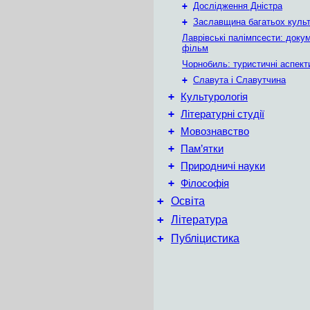
+
Дослідження Дністра
+
Заславщина багатьох куль
Лаврівські палімпсести: доку
фільм
Чорнобиль: туристичні аспект
+
Славута і Славутчина
+
Культурологія
+
Літературні студії
+
Мовознавство
+
Пам’ятки
+
Природничі науки
+
Філософія
+
Освіта
+
Література
+
Публіцистика