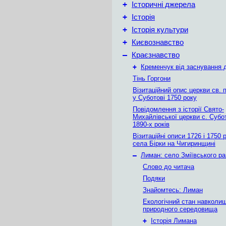
+
Історичні джерела
+
Історія
+
Історія культури
+
Києвознавство
–
Краєзнавство
+
Кременчук від заснування д
Тінь Горгони
Візитаційний опис церкви св. 
у Суботові 1750 року
Повідомлення з історії Свято-
Михайлівської церкви с. Субо
1890-х років
Візитаційні описи 1726 і 1750 
села Бірки на Чигиринщині
–
Лиман: село Зміївського р
Слово до читача
Подяки
Знайомтесь: Лиман
Екологічний стан навколи
природного середовища
+
Історія Лимана