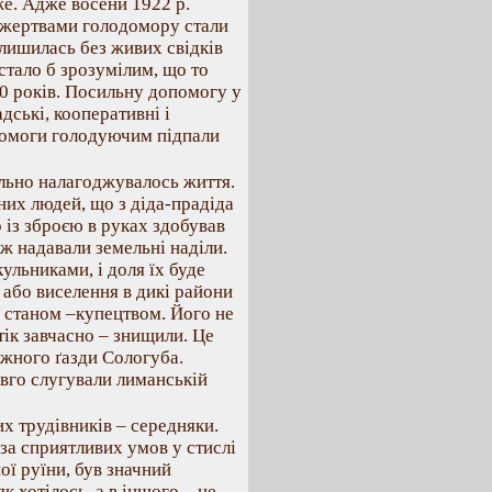
же. Адже восени 1922 р.
а жертвами голодомору стали
залишилась без живих свідків
 стало б зрозумілим, що то
 10 років. Посильну допомогу у
ські, кооперативні і
допомоги голодуючим підпали
ільно налагоджувалось життя.
их людей, що з діда-прадіда
 із зброєю в руках здобував
ж надавали земельні наділи.
ульниками, і доля їх буде
або виселення в дикі райони
 станом –купецтвом. Його не
втік завчасно – знищили. Це
ожного ґазди Сологуба.
овго слугували лиманській
х трудівників – середняки.
за сприятливих умов у стислі
ної руїни, був значний
к хотілось, а в іншого – не