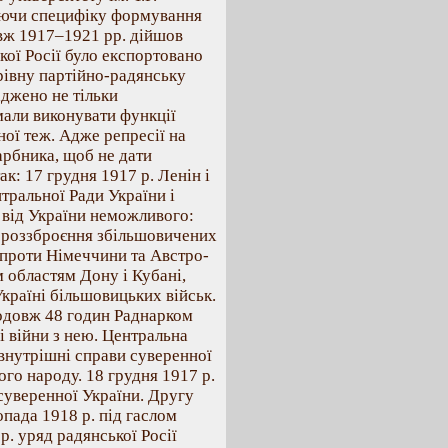
уючи специфіку формування
вж 1917–1921 рр. дійшов
кої Росії було експортовано
рівну партійно-радянську
аджено не тільки
 мали виконувати функції
ної теж. Адже репресії на
арбника, щоб не дати
ак: 17 грудня 1917 р. Ленін і
ральної Ради України і
 від України неможливого:
 роззброєння збільшовичених
 проти Німеччини та Австро-
 областям Дону і Кубані,
Україні більшовицьких військ.
родовж 48 годин Раднарком
і війни з нею. Центральна
 внутрішні справи суверенної
ого народу. 18 грудня 1917 р.
 суверенної України. Другу
пада 1918 р. під гаслом
р. уряд радянської Росії