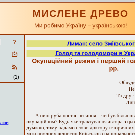
МИСЛЕНЕ ДРЕВО
Ми робимо Україну – українською!
?
Лиман: село Зміївсько
Голод та голодомори в Укра
Окупаційний режим і перший г
рр.
(1)
Облудн
Не
Та друг 
Лиш
А нині руба постає питання – чи був більшо
окупаційним? Будь-яке трактування автора з ць
ліни
думкою, тому надамо слово доктору історичних
міжнародних відносин Київського національного 