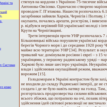
стягнув на кордони з Україною 75-тисячне війсь
країні та
Антонова-Овсієнко. Одночасно створено маріон
проводом Г. П’ятакова. Нашестя розпочалось 6.12
ерший
р.
загарбники зайняли Харків, Чернігів і Полтаву, і
окупанта, почались арешти, розстріли, і вивезенн
р.
р. відбувся нерівний бій української молоді з ін
Крути на Чернігівщині.
Третя інтервенція проти УНР розпочалась 7 
Більшовицькі війська порушили українські кордо
берегів Чорного моря і до середини 1920 року 
о
майже всю територію УНР [34]. Результат: в о
тривалий час домінували росіяни і євреї – з 15 
українцями, у першому радянському уряді – нар
Харкові було лише шестеро українців. Неукраїн
ал Системи
влади і здійснював окупаційний режим, вважаюч
ворожим [15].
Голодоморам в Україні контрастом були західн
не входили до складу Радянської імперії, де не 
ого краю
солдата і де не було навіть натяку на голод. Там,
розгорталась продрозверстка силами військових 
всього збіжжя, що потрапило на очі, позаяк піт
здійснення ідей світової революції не вистачало 