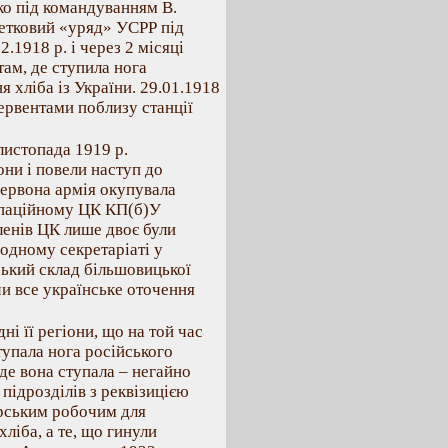
ко під командуванням В.
етковий «уряд» УСРР під
.1918 р. і через 2 місяці
 там, де ступила нога
я хліба із України. 29.01.1918
тервентами поблизу станції
листопада 1919 р.
ни і повели наступ до
Червона армія окупувала
купаційному ЦК КП(б)У
членів ЦК лише двоє були
одному секретаріаті у
ський склад більшовицької
и все українське оточення
і її регіони, що на той час
ступала нога російського
 де вона ступала – негайно
підрозділів з реквізицією
ерським робочим для
хліба, а те, що гинули