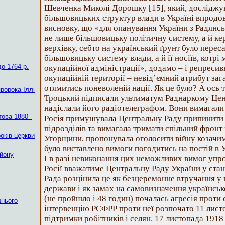
Шевченка Миколі Дорошку [15], який, дослідж
більшовицьких структур влади в Україні впродо
висновку, що «для опанування України з Радянсь
не лише більшовицьку політичну систему, а й ке
верхівку, себто на український ґрунт було перес
більшовицьку систему влади, а й її носіїв, котрі
о 1764 р.
окупаційної адміністрації», додамо – і репресив
окупаційній території – невід’ємний атрибут заг
отямитись поневоленій нації. Як це було? А ось т
пророка Іллі
Троцький підписали ультиматум Раднаркому Цент
надіслали його радіотелеграфом. Вони вимагали
това 1880–
Росія примушувала Центральну Раду припинити
підрозділів та вимагала тримати спільний фронт
років церкви
Угорщини, пропонувала оголосити війну козачим
було виставлено вимоги погодитись на постій в 
айону
І в разі невиконання цих неможливих вимог уп
Росії вважатиме Центральну Раду України у стан
Рада розцінила це як безцеремонне втручання у
держави і як замах на самовизначення українськ
(не пройшло і 48 годин) почалась агресія проти
шнього
інтервенцію РСФРР проти неї розпочато 11 листо
підтримки робітників і селян. 17 листопада 1918 