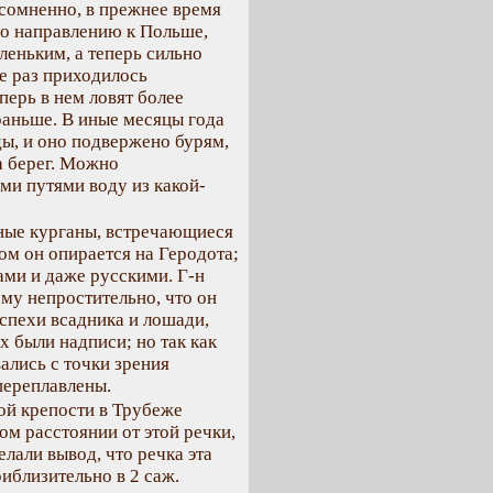
есомненно, в прежнее время
 по направлению к Польше,
леньким, а теперь сильно
е раз приходилось
перь в нем ловят более
раньше. В иные месяцы года
ды, и оно подвержено бурям,
 берег. Можно
ми путями воду из какой-
нные курганы, встречающиеся
ом он опирается на Геродота;
ами и даже русскими. Г-н
ему непростительно, что он
спехи всадника и лошади,
х были надписи; но так как
вались с точки зрения
переплавлены.
ой крепости в Трубеже
ом расстоянии от этой речки,
елали вывод, что речка эта
иблизительно в 2 саж.