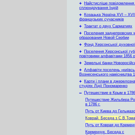
+
Найстисліше повідомлення
сплюндрування Індій
+
Козацька Україна ХVІ – ХVІІ
французьких сучасників
+
Трактат о двух Сарматиях
+
Поселения заднепровских 
образования Новой Сербии
+
Фонд Херсонської духовної
+
Поселення Херсонської губе
повітовими алфавітами 1856 
+
Земельні банки Новоросійс
+
Алфавіти поселень «київськ
Вознесенського намісництва 1
+
Карти і плани в джерелозн
студіях Лідії Пономаренко
–
Путешествие в Крым в 1786 
Путешествие Жильбера Р
в 1786 г.
Путь от Киева до Гельмаз
Коврай. Беседа з С.В.Том
Путь от Коврая до Кремен
Кременчук. Беседа с