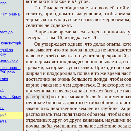
встречаются также и в Супое.
 про
Г-н Тамара сообщил мне, что во всей этой 
селитру, при одном только условии, чтобы земл
І ст. очима
черная, которую русские называют черноземом;
селитры не содержат.
В прежние времена земля здесь приносила у
мест до
теперь — сам-16, изредка сам-20.
 консисторії
Он утверждает однако, что делал опыты, кото
доказывают, что эта почва никогда не истощается
рнії за
року
навозом, хлеб сначала получается прекрасный, с
ького краю
при первых летних дождях зерно осыпается, и 
травами, которые глушат злаки. Приходится отме
их» повітів
796 року
жирная и плодородная, почва в то же время наст
достаточно не очень большого дождя, чтобы сов
авчих
корню злака не в чем держаться. В некоторых м
г.
примешивают песок; однако, может быть, не п
разобрано]
которые можно было бы примешивать
омма в Крым
глубокие борозды, для того чтобы обновлять ис
ова
заменяя их девственной землей из глубины. Хо
распахивать там поля таким образом, чтобы они 
арой
отделенных друг от друга канавами, идущими п
чуга
почвы, дабы уменьшить сильное действие осадков