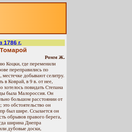
О
 1786 г.
.Томарой
Ромм Ж.
ню Коцки, где переменили
язове переправились по
, местечке добывают селитру.
в Коврай, в 9 в. от нее,
о хотелось повидать Степана
еды была Малороссия. Он
ольно большом расстоянии от
 это обстоятельство он
пр был шире. Ссылается он
сть обрывов правого берега,
огда ширина Днепра
или дубовые доски,