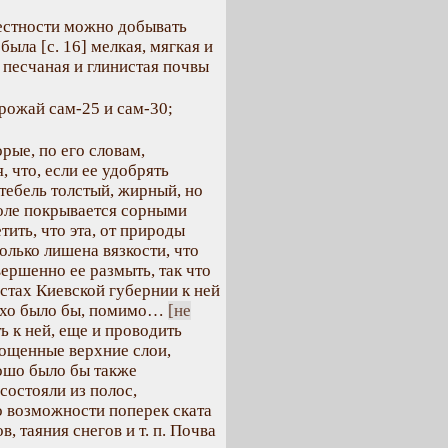
местности можно добывать
я была
[с. 16]
мелкая, мягкая и
 песчаная и глинистая почвы
рожай сам-25 и сам-30;
рые, по его словам,
, что, если ее удобрять
тебель толстый, жирный, но
поле покрывается сорными
тить, что эта, от природы
олько лишена вязкости, что
ершенно ее размыть, так что
естах Киевской губернии к ней
лохо было бы, помимо…
[не
 к ней, еще и проводить
тощенные верхние слои,
рошо было бы также
состояли из полос,
о возможности поперек ската
, таяния снегов и т. п. Почва