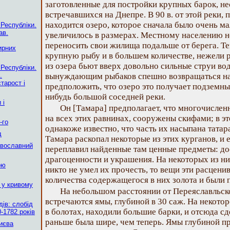
заготовленные для постройки крупных барок, н
встречавшихся на Днепре. В 90 в. от этой реки,
находится озеро, которое сначала было очень ма
 Республіки.
ав.
увеличилось в размерах. Местному населению н
переносить свои жилища подальше от берега. Те
ирних
крупную рыбу и в большем количестве, нежели 
из озера бьют вверх довольно сильные струи во
 Республіки.
.
вынуждающим рыбаков спешно возвращаться на
тарост і
предположить, что озеро это получает подземны
нибудь большой соседней реки.
 і
Он [Тамара] предполагает, что многочисле
на всех этих равнинах, сооружены скифами; в эт
-го
однакоже известно, что часть их насыпана татар
д
Тамара раскопал некоторые из этих курганов, и 
авославний
переплавил найденные там ценные предметы: до
драгоценности и украшения. На некоторых из ни
ою
никто не умел их прочесть, то вещи эти расцени
количества содержащегося в них золота и были 
 у кривому
На небольшом расстоянии от Переяславльск
встречаются ямы, глубиной в 30 саж. На некотор
ів: слобід
в болотах, находили большие барки, и отсюда сд
-1782 років
раньше была шире, чем теперь. Ямы глубиной пр
Києва