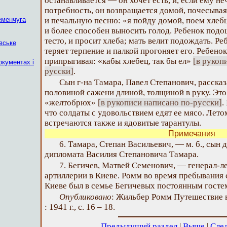
останавливается — он хочет есть, и, если ему н
потребность, он возвращается домой, почесывая
еменчуга
и печальную песню: «я пойду домой, поем хлеб
и более способен выносить голод. Ребенок подо
тесто, и просит хлеба; мать велит подождать. Ре
вське
теряет терпение и палкой прогоняет его. Ребенок
припрыгивая: «кабы хлебец, так бы ел»
[в рукоп
окументах і
русски]
.
Сын г-на Тамара, Павел Степанович, рассказа
половиной сажени длиной, толщиной в руку. Эт
«желтобрюх»
[в рукописи написано по-русски]
.
что солдаты с удовольствием едят ее мясо. Лето
встречаются также и ядовитые тарантулы.
Примечания
6. Тамара, Степан Васильевич, — м. б., сын 
дипломата Василия Степановича Тамара.
7. Бегичев, Матвей Семенович, — генерал-ле
артиллерии в Киеве. Ромм во время пребывания 
Киеве был в семье Бегичевых постоянным госте
Опубликовано
: Жильбер Ромм Путешествие в
: 1941 г., с. 16 – 18.
Предыдущий раздел
|
Выше
|
Сле