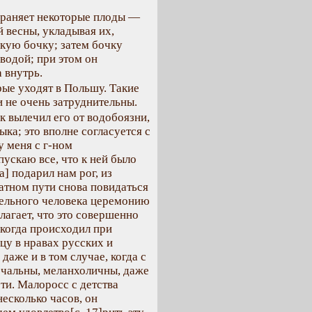
охраняет некоторые плоды —
 весны, укладывая их,
кую бочку; затем бочку
 водой; при этом он
 внутрь.
рые уходят в Польшу. Такие
и не очень затруднительны.
к вылечил его от водобоязни,
ыка; это вполне согласуется с
у меня с г-ном
ускаю все, что к ней было
] подарил нам рог, из
атном пути снова повидаться
тельного человека церемонию
агает, что это совершенно
екогда происходил при
цу в нравах русских и
аже и в том случае, когда с
ечальны, меланхоличны, даже
ти. Малоросс с детства
несколько часов, он