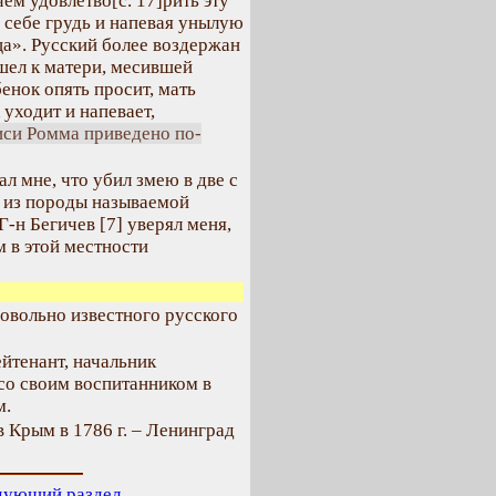
ечем удовлетво
[с. 17]
рить эту
 себе грудь и напевая унылую
ца». Русский более воздержан
шел к матери, месившей
бенок опять просит, мать
 уходит и напевает,
иси Ромма приведено по-
л мне, что убил змею в две с
о из породы называемой
 Г-н Бегичев [7] уверял меня,
м в этой местности
довольно известного русского
йтенант, начальник
со своим воспитанником в
м.
 Крым в 1786 г. – Ленинград
дующий раздел