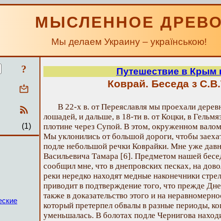
МЫСЛЕННОЕ ДРЕВ
Мы делаем Украину – українською!
?
Путешествие в Крым в
Коврай. Беседа з С.В
В 22-х в. от Переяславля мы проехали дерев
лошадей, и дальше, в 18-ти в. от Коцки, в Гельм
(1)
плотине через Супой. В этом, окруженном валом
Мы уклонились от большой дороги, чтобы заехать 
подле небольшой речки Коврайки. Мне уже давн
Васильевича Тамара [6]. Предметом нашей бес
сообщил мне, что в днепровских песках, на дов
реки нередко находят медные наконечники стрел;
приводит в подтверждение того, что прежде Дне
также в доказательство этого и на неравномерно
еские
который претерпел обвалы в разные периоды, к
уменьшалась. В болотах подле Чернигова наход