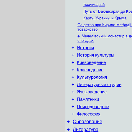
Бахчисарай
Путь от Бахчисарая до Кр
Карты Украины и Крыма
Слідство про Кирило-Мефодії
товариство
+
Чечелівський монастир в д
спогадах
+
История
+
История культуры
+
Киевоведение
+
Краеведение
+
Культурология
+
Литературные студии
+
Языковедение
+
Памятники
+
Природоведние
+
Философия
+
Образование
+
Литература