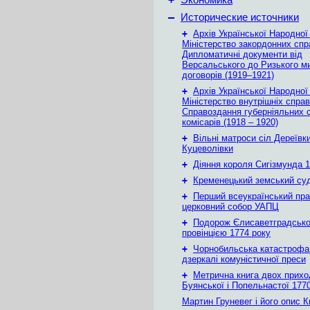
Экономика
–
Исторические источники
+
Архів Української Народної
Міністерство закордонних спр
Дипломатичні документи від
Версальського до Ризького м
договорів (1919–1921)
+
Архів Української Народної
Міністерство внутрішніх справ
Справоздання губерніяльних с
комісарів (1918 – 1920)
+
Вільні матроси сіл Дереївки
Куцеволівки
+
Діяння короля Сигізмунда 1
+
Кременецький земський су
+
Перший всеукраїнський пр
церковний собор УАПЦ
+
Подорож Єлисаветградськ
провінцією 1774 року
+
Чорнобильська катастрофа
дзеркалі комуністичної преси
+
Метрична книга двох приход
Буянської і Попельнастої 1770
Мартин Груневег і його опис 