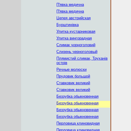
П'явка медична
П'явка медична
Цепея австрийская
Бурштинівка
Улитка кустарниковая
Улитка вингорадная
Слимак чорноголовий
Слизень черноголовый
Плямистий слимак, Труханів
острів
Речные молюски
Прудовик большой
Ставковик великий
Ставковик великий
Беззубка обыкновенная
Беззубка обыкновенная
Беззубка обыкновенная
Беззубка обыкновенная
Перловица клиновидная
Перловица клиновидная