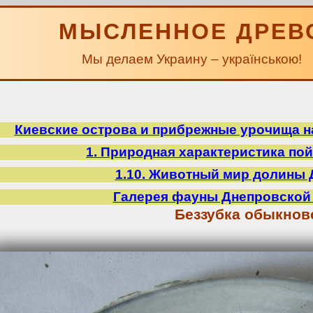
МЫСЛЕННОЕ ДРЕВ
Мы делаем Украину – українською!
Киевские острова и прибрежные урочища на
1. Природная характеристика по
1.10. Животный мир долины 
Галерея фауны Днепровской
Беззубка обыкнов