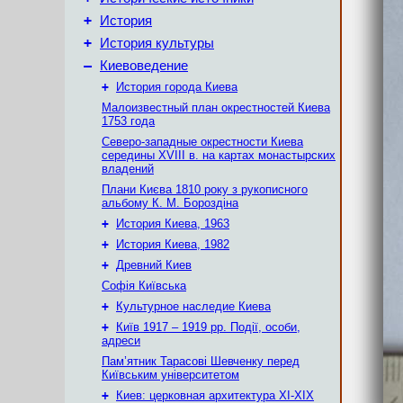
+
История
+
История культуры
–
Киевоведение
+
История города Киева
Малоизвестный план окрестностей Киева
1753 года
Северо-западные окрестности Киева
середины XVIII в. на картах монастырских
владений
Плани Києва 1810 року з рукописного
альбому К. М. Бороздіна
+
История Киева, 1963
+
История Киева, 1982
+
Древний Киев
Софія Київська
+
Культурное наследие Киева
+
Київ 1917 – 1919 рр. Події, особи,
адреси
Пам’ятник Тарасові Шевченку перед
Київським університетом
+
Киев: церковная архитектура XI-XIX