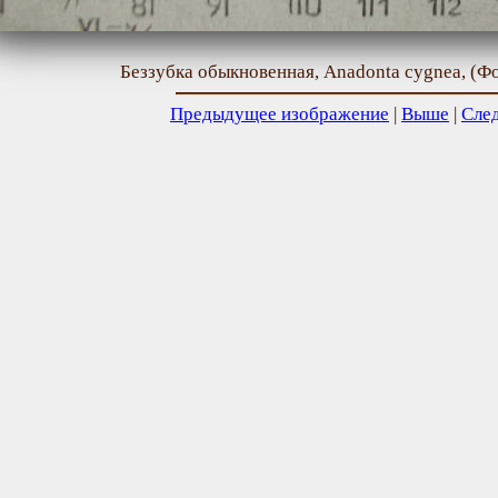
Беззубка обыкновенная, Anadonta cygnea, (Ф
Предыдущее изображение
|
Выше
|
Сле