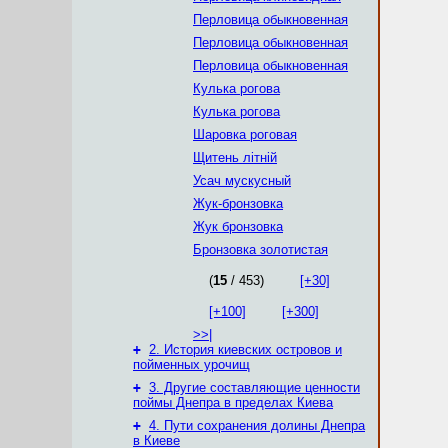
Перловица обыкновенная
Перловица обыкновенная
Перловица обыкновенная
Кулька рогова
Кулька рогова
Шаровка роговая
Щитень літній
Усач мускусный
Жук-бронзовка
Жук бронзовка
Бронзовка золотистая
(
15
/ 453)
[+30]
[+100]
[+300]
>>|
+
2. История киевских островов и
пойменных урочищ
+
3. Другие составляющие ценности
поймы Днепра в пределах Киева
+
4. Пути сохранения долины Днепра
в Киеве