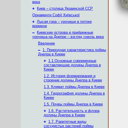
века
+
Киев – столица Украинской ССР
Орнаменти Софії Київської
+
Лысая гора – урочище в потоке
времени
–
Киевские острова и прибрежные
урочища на Днепре – взгляд сквозь века
Введение
–
1. Природная характеристика поймы
Днепра в Киеве
+
1.1.Основные современные
составляющие долины Днепра в
Киеве
1.2. История формирования и
строение долины Днепра в Киеве
1.3. Климат поймы Днепра в Киеве
1.4. Гидрография долины Днепра в
Киеве
1.5. Почвы поймы Днепра в Киеве
+
1.6. Растительность и флора
долины Днепра в Киеве
+
1.7. Раритетные виды
сосудистых растений поймы