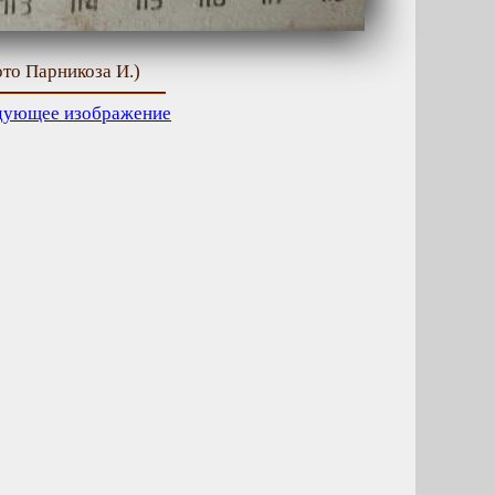
ото Парникоза И.)
дующее изображение