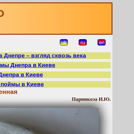
О
uk
ru
en
 Днепре – взгляд сквозь века
ймы Днепра в Киеве
Днепра в Киеве
 поймы в Киеве
енная
Парникоза И.Ю.