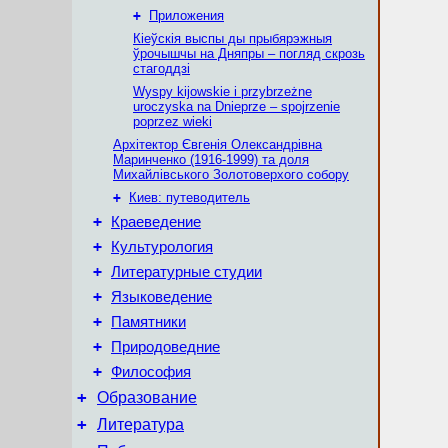
+
Приложения
Кіеўскія выспы ды прыбярэжныя
ўрочышчы на Дняпры – погляд скрозь
стагоддзі
Wyspy kijowskie i przybrzeżne
uroczyska na Dnieprze – spojrzenie
poprzez wieki
Архітектор Євгенія Олександрівна
Маринченко (1916-1999) та доля
Михайлівського Золотоверхого собору
+
Киев: путеводитель
+
Краеведение
+
Культурология
+
Литературные студии
+
Языковедение
+
Памятники
+
Природоведние
+
Философия
+
Образование
+
Литература