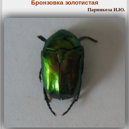
Бронзовка золотистая
Парникоза И.Ю.