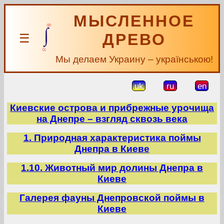
МЫСЛЕННОЕ
ДРЕВО
☰
Мы делаем Украину – українською!
uk
ru
en
Киевские острова и прибрежные урочища
на Днепре – взгляд сквозь века
1. Природная характеристика поймы
Днепра в Киеве
1.10. Животный мир долины Днепра в
Киеве
Галерея фауны Днепровской поймы в
Киеве