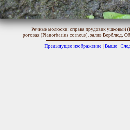
Речные молюски: справа прудовик ушковый (L
роговая (Planorbarius corneus), залив Верблюд, О
Предыдущее изображение
|
Выше
|
Сле