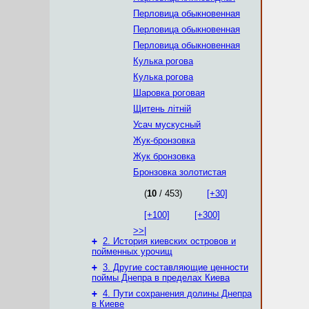
Перловица обыкновенная
Перловица обыкновенная
Перловица обыкновенная
Кулька рогова
Кулька рогова
Шаровка роговая
Щитень літній
Усач мускусный
Жук-бронзовка
Жук бронзовка
Бронзовка золотистая
(
10
/ 453)
[+30]
[+100]
[+300]
>>|
+
2. История киевских островов и
пойменных урочищ
+
3. Другие составляющие ценности
поймы Днепра в пределах Киева
+
4. Пути сохранения долины Днепра
в Киеве