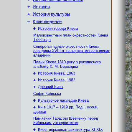
+
История
+
История культуры
–
Киевоведение
+
История города Киева
Малоизвестный план окрестностей Киева
1753 года
Северо-западные окрестности Киева
середины XVIII в. на картах монастырских
владений
Плани Києва 1810 року з рукописного
альбому К. М. Бороздіна
+
История Киева, 1963
+
История Киева, 1982
+
Древний Киев
Софія Київська
+
Культурное наследие Киева
+
Київ 1917 – 1919 рр. Події, особи,
адреси
Пам’ятник Тарасові Шевченку перед
Київським університетом
+
Киев: церковная архитектура XI-XIX