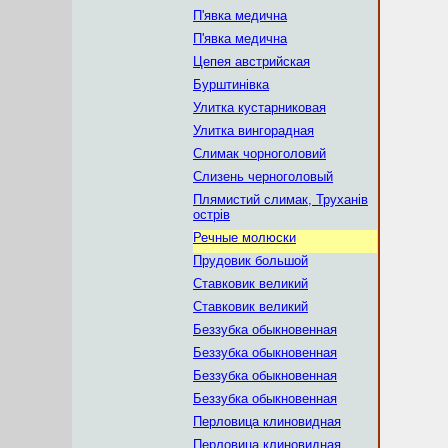
П'явка медична
П'явка медична
Цепея австрийская
Бурштинівка
Улитка кустарниковая
Улитка вингорадная
Слимак чорноголовий
Слизень черноголовый
Плямистий слимак, Труханів
острів
Речные молюски
Прудовик большой
Ставковик великий
Ставковик великий
Беззубка обыкновенная
Беззубка обыкновенная
Беззубка обыкновенная
Беззубка обыкновенная
Перловица клиновидная
Перловица клиновидная