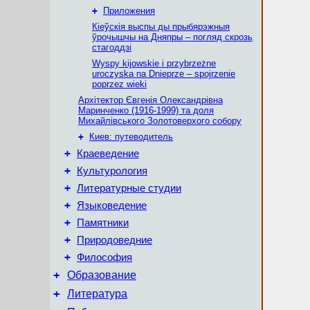
+
Приложения
Кіеўскія выспы ды прыбярэжныя
ўрочышчы на Дняпры – погляд скрозь
стагоддзі
Wyspy kijowskie i przybrzeżne
uroczyska na Dnieprze – spojrzenie
poprzez wieki
Архітектор Євгенія Олександрівна
Маринченко (1916-1999) та доля
Михайлівського Золотоверхого собору
+
Киев: путеводитель
+
Краеведение
+
Культурология
+
Литературные студии
+
Языковедение
+
Памятники
+
Природоведние
+
Философия
+
Образование
+
Литература