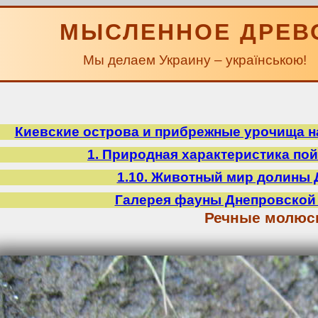
МЫСЛЕННОЕ ДРЕВ
Мы делаем Украину – українською!
Киевские острова и прибрежные урочища на
1. Природная характеристика по
1.10. Животный мир долины 
Галерея фауны Днепровской
Речные молюс