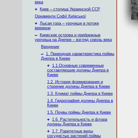
века
+
Киев – столица Украинской ССР
Орнаменти Софії Київської
+
Лысая гора – урочище в потоке
времени
–
Киевские острова и прибрежные
урочища на Днепре – взгляд сквозь века
Введение
–
1. Природная характеристика поймы
Днепра в Киеве
+
1.1.Основные современные
составляющие долины Днепра в
Киеве
1.2. История формирования и
строение долины Днепра в Киеве
1.3. Климат поймы Днепра в Киеве
1.4. Гидрография долины Днепра в
Киеве
1.5. Почвы поймы Днепра в Киеве
+
1.6. Растительность и флора
долины Днепра в Киеве
+
1.7. Раритетные виды
сосудистых растений поймы