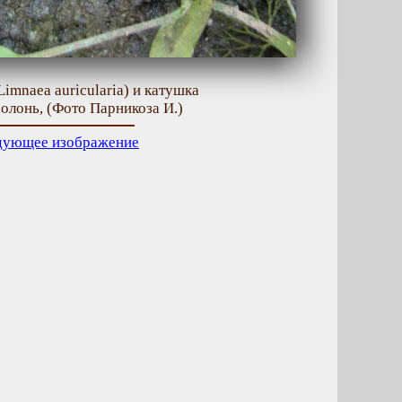
imnaea auricularia) и катушка
болонь, (Фото Парникоза И.)
дующее изображение