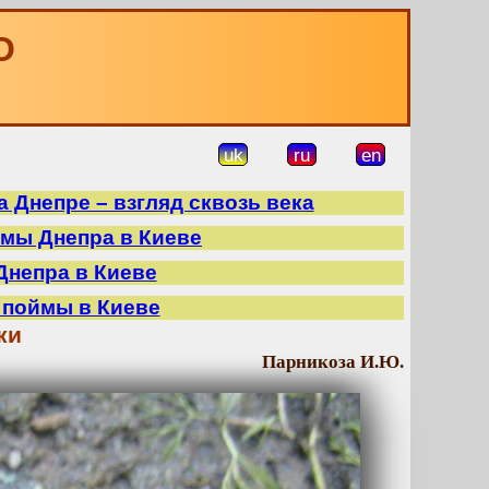
О
uk
ru
en
 Днепре – взгляд сквозь века
ймы Днепра в Киеве
Днепра в Киеве
 поймы в Киеве
ки
Парникоза И.Ю.