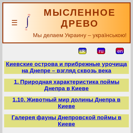
МЫСЛЕННОЕ
ДРЕВО
☰
Мы делаем Украину – українською!
uk
ru
en
Киевские острова и прибрежные урочища
на Днепре – взгляд сквозь века
1. Природная характеристика поймы
Днепра в Киеве
1.10. Животный мир долины Днепра в
Киеве
Галерея фауны Днепровской поймы в
Киеве