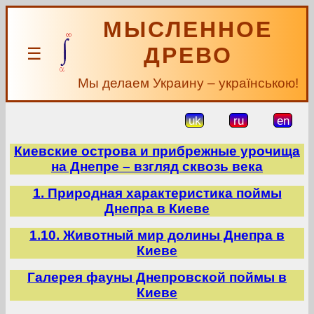
МЫСЛЕННОЕ
ДРЕВО
☰
Мы делаем Украину – українською!
uk
ru
en
Киевские острова и прибрежные урочища
на Днепре – взгляд сквозь века
1. Природная характеристика поймы
Днепра в Киеве
1.10. Животный мир долины Днепра в
Киеве
Галерея фауны Днепровской поймы в
Киеве