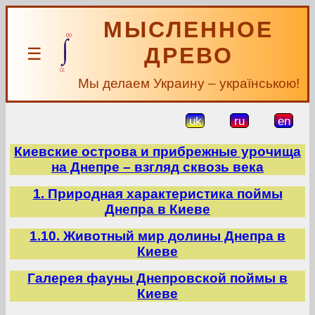
МЫСЛЕННОЕ
ДРЕВО
☰
Мы делаем Украину – українською!
uk
ru
en
Киевские острова и прибрежные урочища
на Днепре – взгляд сквозь века
1. Природная характеристика поймы
Днепра в Киеве
1.10. Животный мир долины Днепра в
Киеве
Галерея фауны Днепровской поймы в
Киеве