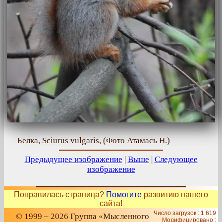
Белка, Sciurus vulgaris, (Фото Атамась Н.)
Предыдущее изображение
|
Выше
|
Следующее
изображение
Понравилась страница?
Помогите
развитию нашего
сайта!
Число загрузок : 1 619
© 1999 – 2026 Группа «Мысленного
Модифицировано :