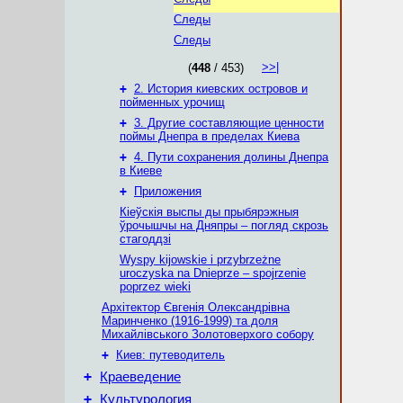
Следы
Следы
>>|
(
448
/ 453)
+
2. История киевских островов и
пойменных урочищ
+
3. Другие составляющие ценности
поймы Днепра в пределах Киева
+
4. Пути сохранения долины Днепра
в Киеве
+
Приложения
Кіеўскія выспы ды прыбярэжныя
ўрочышчы на Дняпры – погляд скрозь
стагоддзі
Wyspy kijowskie i przybrzeżne
uroczyska na Dnieprze – spojrzenie
poprzez wieki
Архітектор Євгенія Олександрівна
Маринченко (1916-1999) та доля
Михайлівського Золотоверхого собору
+
Киев: путеводитель
+
Краеведение
+
Культурология