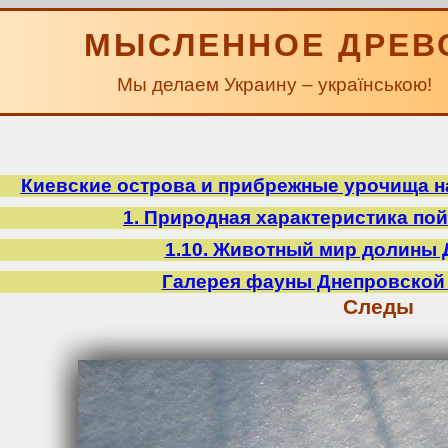
МЫСЛЕННОЕ ДРЕВ
Мы делаем Украину – українською!
Киевские острова и прибрежные урочища на
1. Природная характеристика по
1.10. Животный мир долины 
Галерея фауны Днепровской
Следы