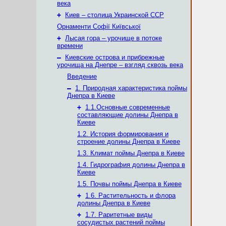
века
+
Киев – столица Украинской ССР
Орнаменти Софії Київської
+
Лысая гора – урочище в потоке
времени
–
Киевские острова и прибрежные
урочища на Днепре – взгляд сквозь века
Введение
–
1. Природная характеристика поймы
Днепра в Киеве
+
1.1.Основные современные
составляющие долины Днепра в
Киеве
1.2. История формирования и
строение долины Днепра в Киеве
1.3. Климат поймы Днепра в Киеве
1.4. Гидрография долины Днепра в
Киеве
1.5. Почвы поймы Днепра в Киеве
+
1.6. Растительность и флора
долины Днепра в Киеве
+
1.7. Раритетные виды
сосудистых растений поймы