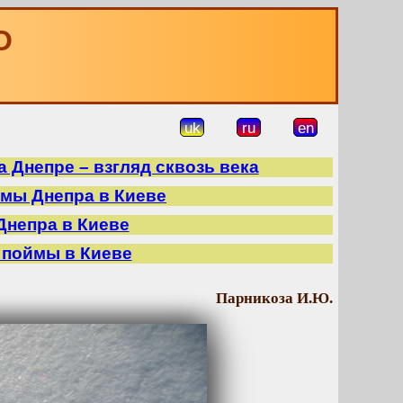
О
uk
ru
en
 Днепре – взгляд сквозь века
ймы Днепра в Киеве
Днепра в Киеве
 поймы в Киеве
Парникоза И.Ю.