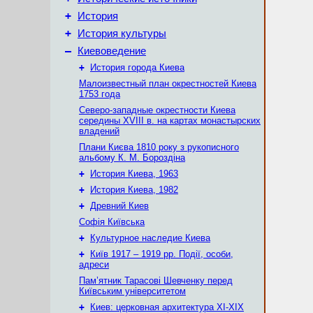
+
История
+
История культуры
–
Киевоведение
+
История города Киева
Малоизвестный план окрестностей Киева
1753 года
Северо-западные окрестности Киева
середины XVIII в. на картах монастырских
владений
Плани Києва 1810 року з рукописного
альбому К. М. Бороздіна
+
История Киева, 1963
+
История Киева, 1982
+
Древний Киев
Софія Київська
+
Культурное наследие Киева
+
Київ 1917 – 1919 рр. Події, особи,
адреси
Пам’ятник Тарасові Шевченку перед
Київським університетом
+
Киев: церковная архитектура XI-XIX