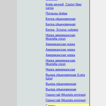
Бобр речной, Castor fiber,
хатка
Погрызы бобра
Белка обыкновенная
Белка обыкновенная
Белка, Sciurus vulgaris
Норка американская,
Mustella vison
Американская норка
Американская норка
Американская норка
Норка американская,
Mustella vison
Норка американская
Выдра обыкновенная (Lutra
lutra)
Выдра обыкновенная
Выдра обыкновенная
Горностай (Mustela erminea)
Горностай (Mustela erminea)
Следы