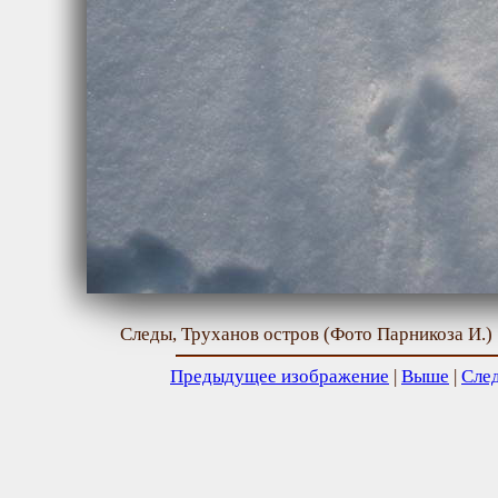
Следы, Труханов остров (Фото Парникоза И.)
Предыдущее изображение
|
Выше
|
Сле