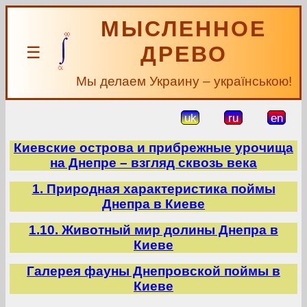
МЫСЛЕННОЕ
ДРЕВО
☰
Мы делаем Украину – українською!
uk
ru
en
Киевские острова и прибрежные урочища
на Днепре – взгляд сквозь века
1. Природная характеристика поймы
Днепра в Киеве
1.10. Животный мир долины Днепра в
Киеве
Галерея фауны Днепровской поймы в
Киеве