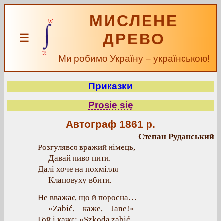
МИСЛЕНЕ
ДРЕВО
☰
Ми робимо Україну – українською!
Приказки
Prosie się
Автограф 1861 р.
Степан Руданський
Розгулявся вражий німець,
Давай пиво пити.
Далі хоче на похмілля
Клаповуху вбити.
Не вважає, що й поросна…
«Zabić, – каже, – Jane!»
Гой і каже: «Szkoda zabić,