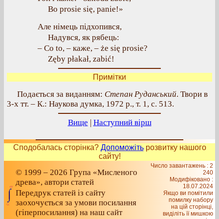
Bo prosie się, panie!»
Але німець підхопився,
Надувся, як рябець:
– Co to, – каже, – że się prosie?
Zęby płakał, zabić!
Примітки
Подається за виданням:
Степан Руданський
. Твори в
3-х тт. – К.: Наукова думка, 1972 р., т. 1, с. 513.
Вище
|
Наступний вірш
Сподобалась сторінка?
Допоможіть
розвитку нашого
сайту!
Число завантажень : 2
© 1999 – 2026 Група «Мисленого
240
Модифіковано :
древа», автори статей
18.07.2024
Передрук статей із сайту
Якщо ви помітили
помилку набору
заохочується за умови посилання
на цiй сторiнцi,
(гіперпосилання) на наш сайт
видiлiть її мишкою