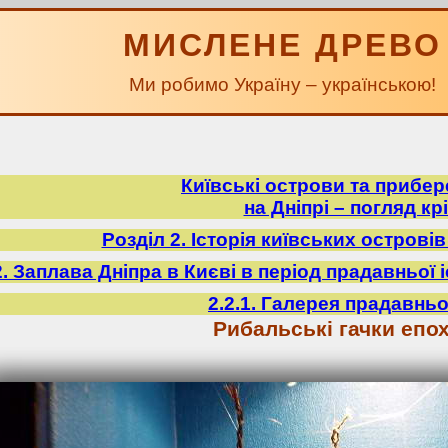
МИСЛЕНЕ ДРЕВО
Ми робимо Україну – українською!
Київські острови та прибе
на Дніпрі – погляд крі
Розділ 2. Історія київських острові
2. Заплава Дніпра в Києві в період прадавньої іст
2.2.1. Галерея прадавньо
Рибальські гачки епо