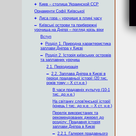
+
Киев – столица Украинской ССР
Орнаменти Софії Київської
+
Лиса гора – урочище в плині часу
–
Київські острови та прибережні
урочища на Дніпрі – погляд крізь віки
Вступ
+
Розділ 1. Природна характеристика
заплави Дніпра у Києві
–
Розділ 2. Історія київських островів
та заплавних урочищ
2.1. Періодизація
–
2.2. Заплава Дніпра в Києві в
період прадавньої історії (20 тис.
років тому – X ст.н.е.)
В часи прадавніх культур (10-1
тис. до н.е.)
На світанку слов'янської історії
(кінець І тис. до н.е. – X ст. н.е.)
Перелік використаних та
рекомендованих джерел до
розділу: Прадавня історія
заплави Дніпра в Києві
–
2.2.1. Галерея прадавнього