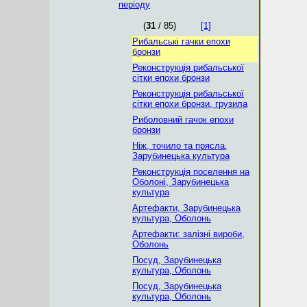
періоду
(
31
/ 85)
[1]
Рибальські гачки епохи
бронзи
Реконструкція рибальської
сітки епохи бронзи
Реконструкція рибальської
сітки епохи бронзи, грузила
Риболовний гачок епохи
бронзи
Ніж, точило та прясла,
Зарубинецька культура
Реконструкція поселення на
Оболоні, Зарубинецька
культура
Артефакти, Зарубинецька
культура, Оболонь
Артефакти: залізні вироби,
Оболонь
Посуд, Зарубинецька
культура, Оболонь
Посуд, Зарубинецька
культура, Оболонь