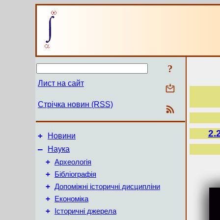
?
Лист на сайт
Стрічка новин (RSS)
2.
+
Новини
–
Наука
+
Археологія
+
Бібліографія
+
Допоміжні історичні дисципліни
+
Економіка
+
Історичні джерела