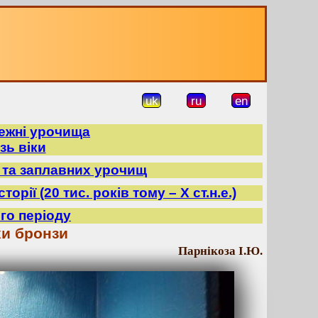
uk
ru
en
режні урочища
зь віки
в та заплавних урочищ
орії (20 тис. років тому – X ст.н.е.)
го періоду
хи бронзи
Парнікоза І.Ю.