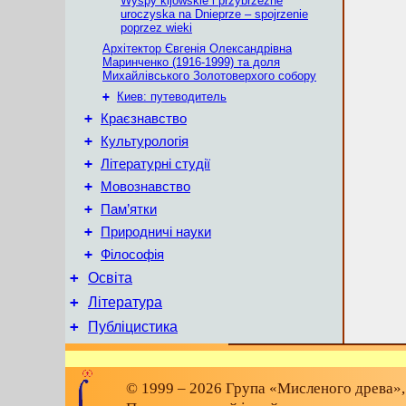
Wyspy kijowskie i przybrzeżne
uroczyska na Dnieprze – spojrzenie
poprzez wieki
Архітектор Євгенія Олександрівна
Маринченко (1916-1999) та доля
Михайлівського Золотоверхого собору
+
Киев: путеводитель
+
Краєзнавство
+
Культурологія
+
Літературні студії
+
Мовознавство
+
Пам’ятки
+
Природничі науки
+
Філософія
+
Освіта
+
Література
+
Публіцистика
© 1999 – 2026 Група «Мисленого древа»,