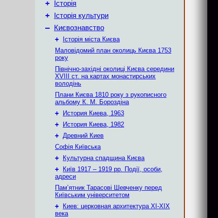
+
Історія
+
Історія культури
–
Києвознавство
+
Історія міста Києва
Маловідомий план околиць Києва 1753
року
Північно-західні околиці Києва середини
XVIII ст. на картах монастирських
володінь
Плани Києва 1810 року з рукописного
альбому К. М. Бороздіна
+
История Киева, 1963
+
История Киева, 1982
+
Древний Киев
Софія Київська
+
Культурна спадщина Києва
+
Київ 1917 – 1919 рр. Події, особи,
адреси
Пам’ятник Тарасові Шевченку перед
Київським університетом
+
Киев: церковная архитектура XI-XIX
века