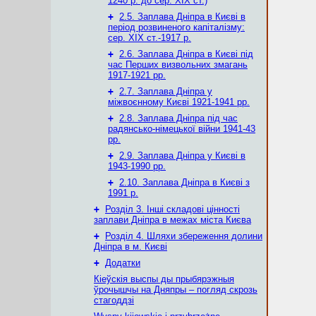
1240 р. до сер. ХІХ ст.)
+
2.5. Заплава Дніпра в Києві в
період розвиненого капіталізму:
сер. ХІХ ст.-1917 р.
+
2.6. Заплава Дніпра в Києві під
час Перших визвольних змагань
1917-1921 рр.
+
2.7. Заплава Дніпра у
міжвоєнному Києві 1921-1941 рр.
+
2.8. Заплава Дніпра під час
радянсько-німецької війни 1941-43
рр.
+
2.9. Заплава Дніпра у Києві в
1943-1990 рр.
+
2.10. Заплава Дніпра в Києві з
1991 р.
+
Розділ 3. Інші складові цінності
заплави Дніпра в межах міста Києва
+
Розділ 4. Шляхи збереження долини
Дніпра в м. Києві
+
Додатки
Кіеўскія выспы ды прыбярэжныя
ўрочышчы на Дняпры – погляд скрозь
стагоддзі