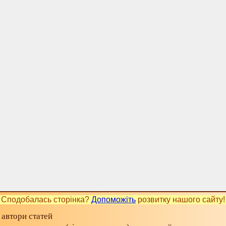
Сподобалась сторінка?
Допоможіть
розвитку нашого сайту!
 автори статей