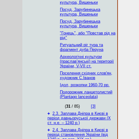
культура, Вишеньки
Посуд, Зарубинецька
культура, Вишеньки
Посуд, Зарубинецька
культура, Вишеньки
"Гонець", або "Повстав рід на
рід"
Ритуальний ріг тура та
фрагмент дуба Перуна
Археологічні культури
(праслав’янські) на території
України, V-VII ст.
Поселення східних слов'ян,
художник С.Іванов
Ідол, розкопки 1960-70 рр.
Подорожник ланцетолистий
(Plantago lanceolata)
(
31
/ 85)
[3]
+
2.3. Заплава Дніпра в Києві в
період давньоруської держави (Х
ст. н.е. – 1240 р.)
+
2.4. Заплава Дніпра в Києві в
період становлення України (від