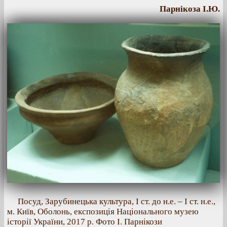
Парнікоза І.Ю.
Посуд, Зарубинецька культура, І ст. до н.е. – І ст. н.е.,
м. Київ, Оболонь, експозиція Національного музею
історії України, 2017 р. Фото І. Парнікози