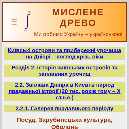
МИСЛЕНЕ
ДРЕВО
☰
Ми робимо Україну – українською!
Київські острови та прибережні урочища
на Дніпрі – погляд крізь віки
Розділ 2. Історія київських островів та
заплавних урочищ
2.2. Заплава Дніпра в Києві в період
прадавньої історії (20 тис. років тому – X
ст.н.е.)
2.2.1. Галерея прадавнього періоду
Посуд, Зарубинецька культура,
Оболонь