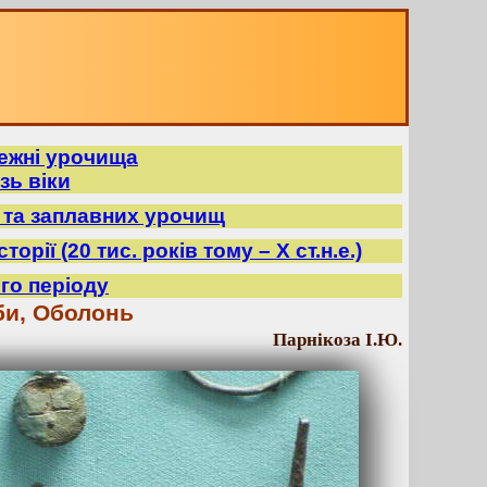
режні урочища
зь віки
в та заплавних урочищ
орії (20 тис. років тому – X ст.н.е.)
го періоду
би, Оболонь
Парнікоза І.Ю.