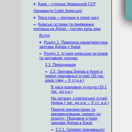
+
Киев – столица Украинской ССР
Орнаменти Софії Київської
+
Лиса гора – урочище в плині часу
–
Київські острови та прибережні
урочища на Дніпрі – погляд крізь віки
Вступ
+
Розділ 1. Природна характеристика
заплави Дніпра у Києві
–
Розділ 2. Історія київських островів
та заплавних урочищ
2.1. Періодизація
–
2.2. Заплава Дніпра в Києві в
період прадавньої історії (20 тис.
років тому – X ст.н.е.)
В часи прадавніх культур (10-1
тис. до н.е.)
На світанку слов'янської історії
(кінець І тис. до н.е. – X ст. н.е.)
Перелік використаних та
рекомендованих джерел до
розділу: Прадавня історія
заплави Дніпра в Києві
–
2.2.1. Галерея прадавнього