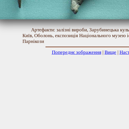
Артефакти: залізні вироби, Зарубинецька культура
Київ, Оболонь, експозиція Національного музею іс
Парнікози
Попереднє зображення
|
Вище
|
Нас