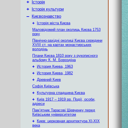
+
Історія
+
Історія культури
–
Києвознавство
+
Історія міста Києва
Маловідомий план околиць Києва 1753
року
Північно-західні околиці Києва середини
XVIII ст. на картах монастирських
володінь
Плани Києва 1810 року з рукописного
альбому К. М. Бороздіна
+
История Киева, 1963
+
История Киева, 1982
+
Древний Киев
Софія Київська
+
Культурна спадщина Києва
+
Київ 1917 – 1919 рр. Події, особи,
адреси
Пам’ятник Тарасові Шевченку перед
Київським університетом
+
Киев: церковная архитектура XI-XIX
века