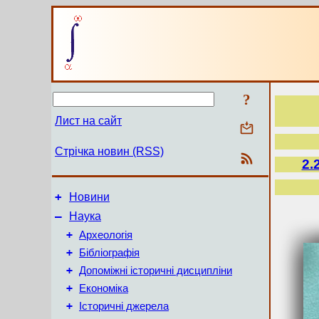
?
Лист на сайт
Стрічка новин (RSS)
2.
+
Новини
–
Наука
+
Археологія
+
Бібліографія
+
Допоміжні історичні дисципліни
+
Економіка
+
Історичні джерела