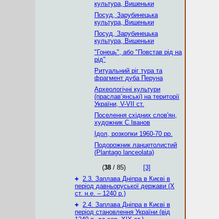
культура, Вишеньки
Посуд, Зарубинецька
культура, Вишеньки
Посуд, Зарубинецька
культура, Вишеньки
"Гонець", або "Повстав рід на
рід"
Ритуальний ріг тура та
фрагмент дуба Перуна
Археологічні культури
(праслав’янські) на території
України, V-VII ст.
Поселення східних слов'ян,
художник С.Іванов
Ідол, розкопки 1960-70 рр.
Подорожник ланцетолистий
(Plantago lanceolata)
(
38
/ 85)
[3]
+
2.3. Заплава Дніпра в Києві в
період давньоруської держави (Х
ст. н.е. – 1240 р.)
+
2.4. Заплава Дніпра в Києві в
період становлення України (від