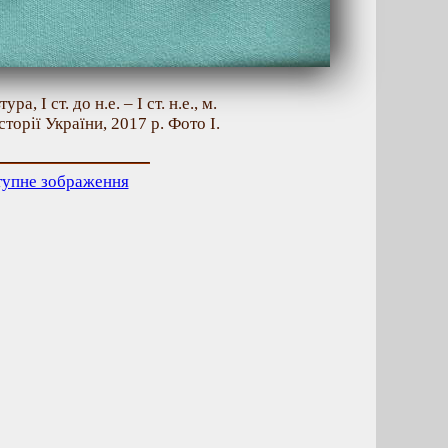
, І ст. до н.е. – І ст. н.е., м.
торії України, 2017 р. Фото І.
тупне зображення