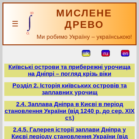
МИСЛЕНЕ
ДРЕВО
☰
Ми робимо Україну – українською!
uk
ru
en
Київські острови та прибережні урочища
на Дніпрі – погляд крізь віки
Розділ 2. Історія київських островів та
заплавних урочищ
2.4. Заплава Дніпра в Києві в період
становлення України (від 1240 р. до сер. ХІХ
ст.)
2.4.5. Галерея історії заплави Дніпра у
Києві періоду становлення України (від