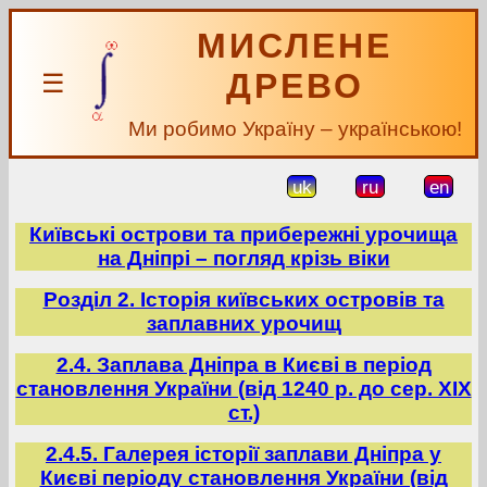
МИСЛЕНЕ
ДРЕВО
☰
Ми робимо Україну – українською!
uk
ru
en
Київські острови та прибережні урочища
на Дніпрі – погляд крізь віки
Розділ 2. Історія київських островів та
заплавних урочищ
2.4. Заплава Дніпра в Києві в період
становлення України (від 1240 р. до сер. ХІХ
ст.)
2.4.5. Галерея історії заплави Дніпра у
Києві періоду становлення України (від