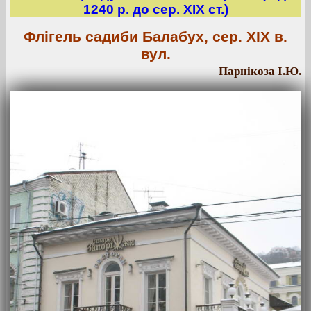
1240 р. до сер. ХІХ ст.)
Флігель садиби Балабух, сер. ХІХ в.
вул.
Парнікоза І.Ю.