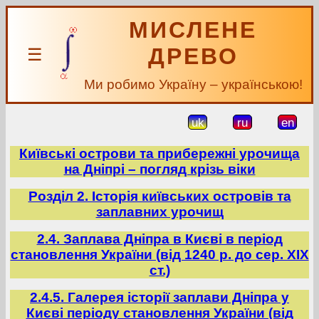
МИСЛЕНЕ
ДРЕВО
☰
Ми робимо Україну – українською!
uk
ru
en
Київські острови та прибережні урочища
на Дніпрі – погляд крізь віки
Розділ 2. Історія київських островів та
заплавних урочищ
2.4. Заплава Дніпра в Києві в період
становлення України (від 1240 р. до сер. ХІХ
ст.)
2.4.5. Галерея історії заплави Дніпра у
Києві періоду становлення України (від