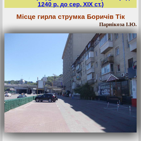
1240 р. до сер. ХІХ ст.)
Місце гирла струмка Боричів Тік
Парнікоза І.Ю.