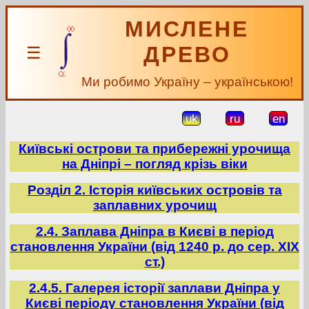
МИСЛЕНЕ
ДРЕВО
☰
Ми робимо Україну – українською!
uk
ru
en
Київські острови та прибережні урочища
на Дніпрі – погляд крізь віки
Розділ 2. Історія київських островів та
заплавних урочищ
2.4. Заплава Дніпра в Києві в період
становлення України (від 1240 р. до сер. ХІХ
ст.)
2.4.5. Галерея історії заплави Дніпра у
Києві періоду становлення України (від