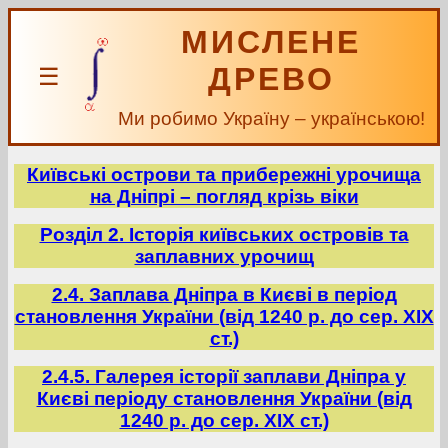
МИСЛЕНЕ
ДРЕВО
☰
Ми робимо Україну – українською!
Київські острови та прибережні урочища
на Дніпрі – погляд крізь віки
Розділ 2. Історія київських островів та
заплавних урочищ
2.4. Заплава Дніпра в Києві в період
становлення України (від 1240 р. до сер. ХІХ
ст.)
2.4.5. Галерея історії заплави Дніпра у
Києві періоду становлення України (від
1240 р. до сер. ХІХ ст.)