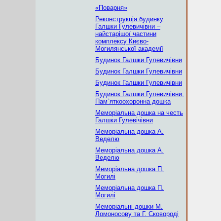
«Поварня»
Реконструкція будинку
Галшки Гулевичівни –
найстарішої частини
комплексу Києво-
Могилянської академії
Будинок Галшки Гулевичівни
Будинок Галшки Гулевичівни
Будинок Галшки Гулевичівни
Будинок Галшки Гулевичівни.
Пам`яткоохоронна дошка
Меморіальна дошка на честь
Галшки Гулевічівни
Меморіальна дошка А.
Веделю
Меморіальна дошка А.
Веделю
Меморіальна дошка П.
Могилі
Меморіальна дошка П.
Могилі
Меморіальні дошки М.
Ломоносову та Г. Сковороді