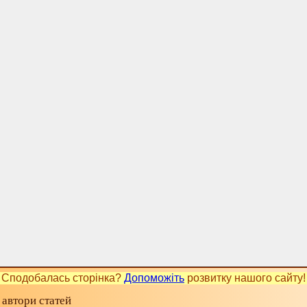
Сподобалась сторінка?
Допоможіть
розвитку нашого сайту!
 автори статей