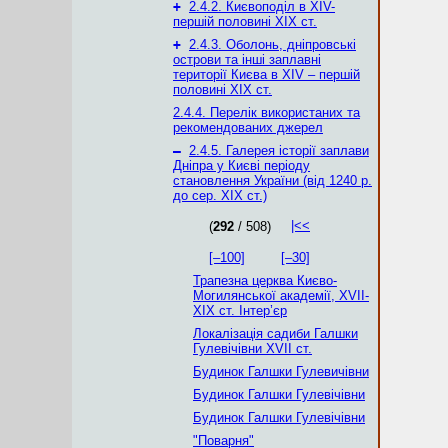
+
2.4.2. Києвоподіл в XІV-
першій половині XIX ст.
+
2.4.3. Оболонь, дніпровські
острови та інші заплавні
території Києва в XIV – першій
половині XIX ст.
2.4.4. Перелік використаних та
рекомендованих джерел
–
2.4.5. Галерея історії заплави
Дніпра у Києві періоду
становлення України (від 1240 р.
до сер. ХІХ ст.)
|<<
(
292
/ 508)
[–100]
[–30]
Трапезна церква Києво-
Могилянської академії, XVII-
ХІХ ст. Інтер’єр
Локалізація садиби Галшки
Гулевічівни XVII ст.
Будинок Галшки Гулевичівни
Будинок Галшки Гулевічівни
Будинок Галшки Гулевічівни
"Поварня"