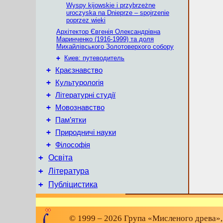
Wyspy kijowskie i przybrzeżne
uroczyska na Dnieprze – spojrzenie
poprzez wieki
Архітектор Євгенія Олександрівна
Маринченко (1916-1999) та доля
Михайлівського Золотоверхого собору
+
Киев: путеводитель
+
Краєзнавство
+
Культурологія
+
Літературні студії
+
Мовознавство
+
Пам’ятки
+
Природничі науки
+
Філософія
+
Освіта
+
Література
+
Публіцистика
© 1999 – 2026 Група «Мисленого древа»,