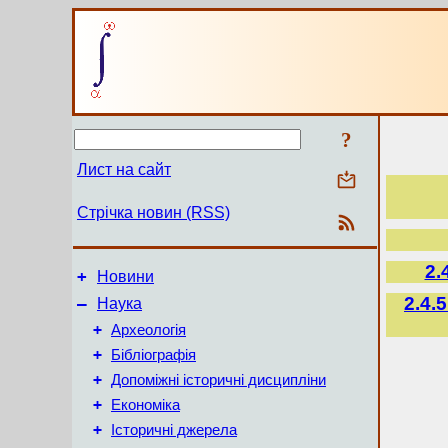
?
Лист на сайт
Стрічка новин (RSS)
2.
+
Новини
2.4.
–
Наука
+
Археологія
+
Бібліографія
+
Допоміжні історичні дисципліни
+
Економіка
+
Історичні джерела