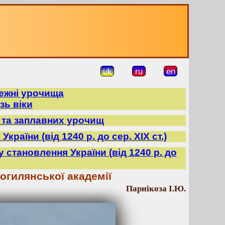
uk
ru
en
режні урочища
зь віки
в та заплавних урочищ
країни (від 1240 р. до сер. ХІХ ст.)
ду становлення України (від 1240 р. до
гилянської академії
Парнікоза І.Ю.