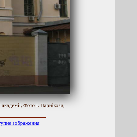
кадемії, Фото І. Парнікози,
тупне зображення