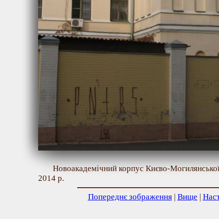
Новоакадемічний корпус Києво-Могилянської а
2014 р.
Попереднє зображення
|
Вище
|
Нас