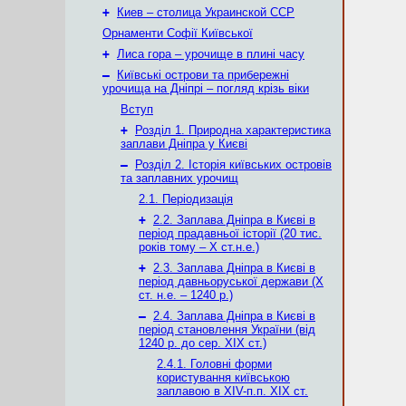
+
Киев – столица Украинской ССР
Орнаменти Софії Київської
+
Лиса гора – урочище в плині часу
–
Київські острови та прибережні
урочища на Дніпрі – погляд крізь віки
Вступ
+
Розділ 1. Природна характеристика
заплави Дніпра у Києві
–
Розділ 2. Історія київських островів
та заплавних урочищ
2.1. Періодизація
+
2.2. Заплава Дніпра в Києві в
період прадавньої історії (20 тис.
років тому – X ст.н.е.)
+
2.3. Заплава Дніпра в Києві в
період давньоруської держави (Х
ст. н.е. – 1240 р.)
–
2.4. Заплава Дніпра в Києві в
період становлення України (від
1240 р. до сер. ХІХ ст.)
2.4.1. Головні форми
користування київською
заплавою в XIV-п.п. XIX ст.