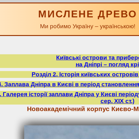
МИСЛЕНЕ ДРЕВО
Ми робимо Україну – українською!
Київські острови та прибе
на Дніпрі – погляд крі
Розділ 2. Історія київських острові
4. Заплава Дніпра в Києві в період становлення У
5. Галерея історії заплави Дніпра у Києві періо
сер. ХІХ ст.)
Новоакадемічний корпус Києво-Мо