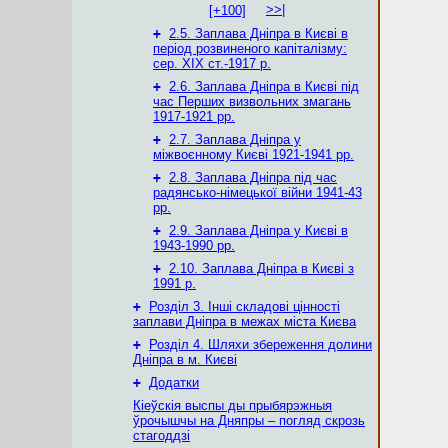
>>|
[+100]
+
2.5. Заплава Дніпра в Києві в
період розвиненого капіталізму:
сер. ХІХ ст.-1917 р.
+
2.6. Заплава Дніпра в Києві під
час Перших визвольних змагань
1917-1921 рр.
+
2.7. Заплава Дніпра у
міжвоєнному Києві 1921-1941 рр.
+
2.8. Заплава Дніпра під час
радянсько-німецької війни 1941-43
рр.
+
2.9. Заплава Дніпра у Києві в
1943-1990 рр.
+
2.10. Заплава Дніпра в Києві з
1991 р.
+
Розділ 3. Інші складові цінності
заплави Дніпра в межах міста Києва
+
Розділ 4. Шляхи збереження долини
Дніпра в м. Києві
+
Додатки
Кіеўскія выспы ды прыбярэжныя
ўрочышчы на Дняпры – погляд скрозь
стагоддзі