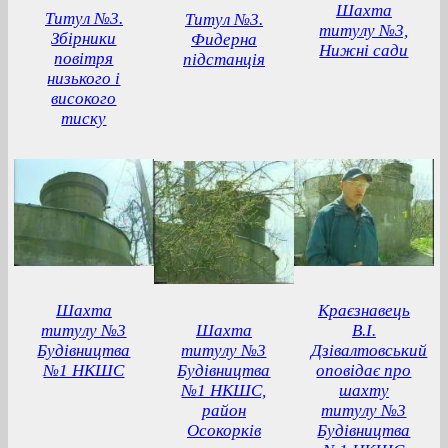
Шахта
Титул №3.
Титул №3.
титулу №3,
Збірники
Фидерна
Нижні сади
повітря
підстанція
низького і
високого
тиску
Шахта
Краєзнавець
титулу №3
Шахта
В.І.
Будівництва
титулу №3
Дзівалтовський
№1 НКШС
Будівництва
оповідає про
№1 НКШС,
шахту
район
титулу №3
Осокорків
Будівництва