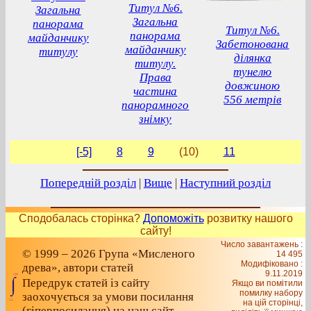
Титул №6.
Загальна
Загальна
панорама
Титул №6.
панорама
майданчику
Забетонована
майданчику
титулу
ділянка
титулу.
тунелю
Права
довжиною
частина
556 метрів
панорамного
знімку
[-5]
8
9
(10)
11
Попередній розділ
|
Вище
|
Наступний розділ
Сподобалась сторінка?
Допоможіть
розвитку нашого
сайту!
Число завантажень :
© 1999 – 2026 Група «Мисленого
14 495
Модифіковано :
древа», автори статей
9.11.2019
Передрук статей із сайту
Якщо ви помітили
помилку набору
заохочується за умови посилання
на цiй сторiнцi,
(гіперпосилання) на наш сайт