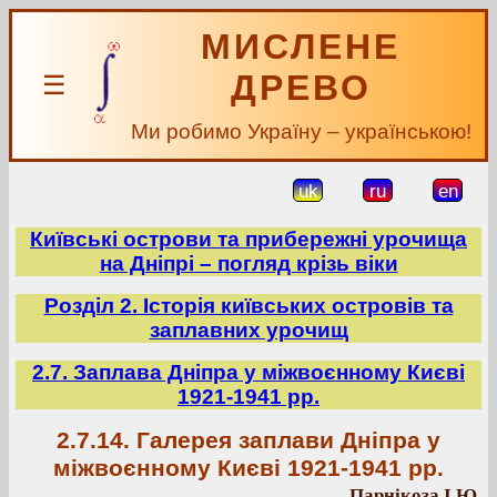
МИСЛЕНЕ
ДРЕВО
☰
Ми робимо Україну – українською!
uk
ru
en
Київські острови та прибережні урочища
на Дніпрі – погляд крізь віки
Розділ 2. Історія київських островів та
заплавних урочищ
2.7. Заплава Дніпра у міжвоєнному Києві
1921-1941 рр.
2.7.14. Галерея заплави Дніпра у
міжвоєнному Києві 1921-1941 рр.
Парнікоза І.Ю.