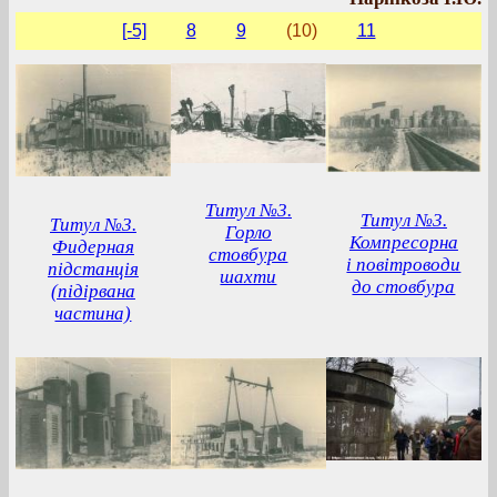
[-5]
8
9
(10)
11
Титул №3.
Титул №3.
Титул №3.
Горло
Компресорна
Фидерная
стовбура
і повітроводи
підстанція
шахти
до стовбура
(підірвана
частина)