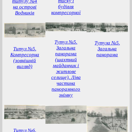
тиску і
титулу №4
будівля
на острові
компресорної
Водників
Тутул №5.
Тутула №5.
Загальна
Титул №5.
Загальна
панорама
Компресорна
панорама
(шахтний
(зовнішній
майданчик і
вигляд)
житлове
селище). Ліва
частина
панорамного
знімку
Титул №6.