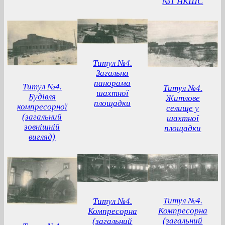
№1 НКШС
Титул №4.
Загальна
панорама
Титул №4.
Титул №4.
шахтної
Будівля
Житлове
площадки
компресорної
селище у
(загальний
шахтної
зовнішній
площадки
вигляд)
Титул №4.
Титул №4.
Компресорна
Компресорна
(загальний
(загальний