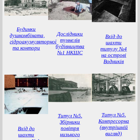
Будинки
Дослідники
душкомбіната,
Вхід до
туннелів
гідроакумуляторної
шахти
будівництва
та контори
титулу №4
№1 НКШС
на острові
Водників
Титул №5.
Титул №5.
Компресорна
Збірники
(внутрішній
повітря
Вхід до
вигляд)
низького
шахти