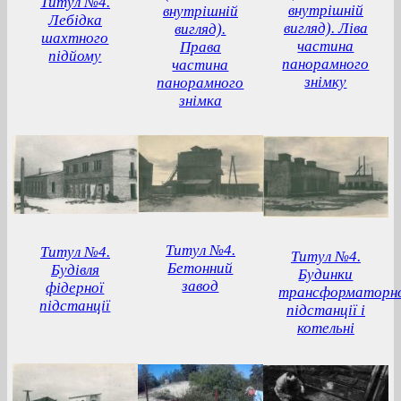
Титул №4.
внутрішній
внутрішній
Лебідка
вигляд). Ліва
вигляд).
шахтного
частина
Права
підйому
панорамного
частина
знімку
панорамного
знімка
Титул №4.
Титул №4.
Титул №4.
Бетонний
Будівля
Будинки
завод
фідерної
трансформаторн
підстанції
підстанції і
котельні