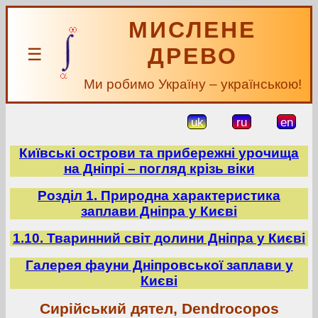
МИСЛЕНЕ
ДРЕВО
☰
Ми робимо Україну – українською!
uk
ru
en
Київські острови та прибережні урочища
на Дніпрі – погляд крізь віки
Розділ 1. Природна характеристика
заплави Дніпра у Києві
1.10. Тваринний світ долини Дніпра у Києві
Галерея фауни Дніпровської заплави у
Києві
Сирійський дятел, Dendrocopos