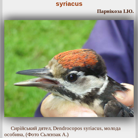
syriacus
Парнікоза І.Ю.
Сирійський дятел, Dendrocopos syriacus, молода
особина, (Фото Сьлєнзак А.)