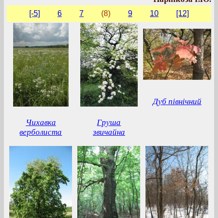
[-5]
6
7
(8)
9
10
[12]
Дуб північний
Чихавка
Груша
верболиста
звичайна