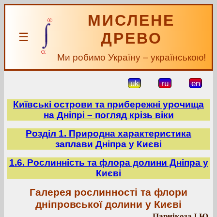
МИСЛЕНЕ
ДРЕВО
☰
Ми робимо Україну – українською!
uk
ru
en
Київські острови та прибережні урочища
на Дніпрі – погляд крізь віки
Розділ 1. Природна характеристика
заплави Дніпра у Києві
1.6. Рослинність та флора долини Дніпра у
Києві
Галерея рослинності та флори
дніпровської долини у Києві
Парнікоза І.Ю.