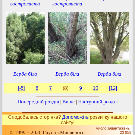
гостролиста
гостролиста
Верба біла
Верба біла
Верба біла
[-5]
6
7
(8)
9
10
[12]
Попередній розділ
|
Вище
|
Наступний розділ
Сподобалась сторінка?
Допоможіть
розвитку нашого
сайту!
Число завантажень :
© 1999 – 2026 Група «Мисленого
23 859