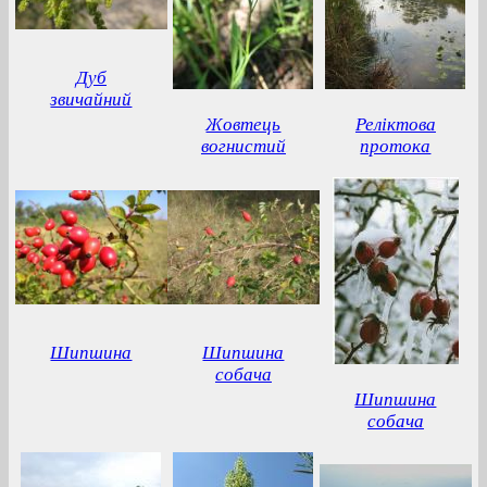
Дуб
звичайний
Жовтець
Реліктова
вогнистий
протока
Шипшина
Шипшина
собача
Шипшина
собача