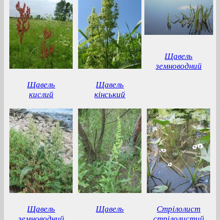
Щавель
земноводний
Щавель
Щавель
кислий
кінський
Щавель
Щавель
Стрілолист
земноводний
стрілолистий