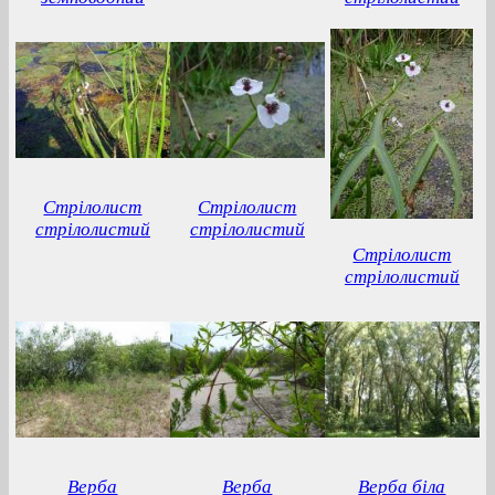
Стрілолист
Стрілолист
стрілолистий
стрілолистий
Стрілолист
стрілолистий
Верба
Верба
Верба біла